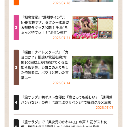
2026.07.28
『相席食堂』“爆烈ボイン”元
NHK女性アナ、セクシー水着姿
＆規格外グッズ公開！ 千鳥“ち
ょっと待てぃ！！”ボタン連打
2026.07.21
『探偵！ナイトスクープ』「カ
ヨコか？」間違い電話を約7年
間100回以上かけ続けてくる見
知らぬ男性。カヨコのふりをし
た依頼者に、ポツリと呟いた言
葉は…
2026.07.14
『旅サラダ』初ゲスト女優に「歳とっても美しい」「透明感
ハンパない」の声！ “15年ぶりリベンジ”で福岡グルメ三昧
2026.07.07
『旅サラダ』で「異次元のかわいさ」の声！ 初ゲスト女