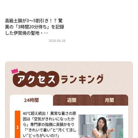
DAIGOも台所 ～きょうの献立 何にする？～
本日はダイアンなり！シーズン２
高級土鍋が3〜5割引き！？ 驚
朝だ！生です旅サラダ
異の「3時間20分待ち」を記録
した伊賀焼の聖地・…
教えて！ニュースライブ 正義のミカタ
2026.06.28
ＬＩＦＥ～夢のカタチ～
新婚さんいらっしゃい！
ポツンと一軒家
ザキ山小屋本館
ぺこぱのまるスポ
アナ回覧板
24時間
週間
月間
40℃超え続出！ 異常な暑さの原
因は「空気がきれいになったか
ら」専門家の指摘に眞鍋かをり
「“きれいで暑い”と“汚くて涼し
い”どっちがいいの!?」