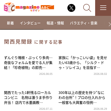
新着
インタビュー
報道・情報
バラエティ・音楽
ドラ
関西見聞録
に関する記事
なるみ・岡村の過ぎるTV
相席食堂
ずんぐり塊根・ぷっくり多肉…
家族に「かっこいい姿」を見せ
奇抜なフォルムを愛でる人が集
たい63歳から、「シルク・ド
これ余談なんですけど・・・
結！「珍奇植物」の即売…
ゥ・ソレイユ」を目指す…
～人生密着トークバラエティ！～ やすとものいたっ
2026.08.05
2026.08.02
て真剣です
探偵！ナイトスクープ
関西でたった1軒残るローカル
300年以上の歴史を持つ“なに
news おかえり
コンビニ 名物は激うま手作り
わの台所”！プロの仕入れから
河合＆A.B.C-Z塚田×福井アナ「なんでやねん！？」
弁当！ 店内で水墨画教…
一般客も大興奮の恒例…
（news おかえり）
2026.07.11
2026.06.29