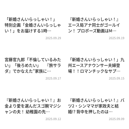
DAIGOも台所 ～きょうの献立 何にする？～
本日はダイアンなり！シーズン２
「新婚さんいらっしゃい！」
『新婚さんいらっしゃい！』
朝だ！生です旅サラダ
特別企画「金婚さんいらっしゃ
エース局アナ同士がゴールイ
い！」をお届けする1時…
ン！ プロポーズ動画はM…
教えて！ニュースライブ 正義のミカタ
2025.09.29
2025.09.19
ＬＩＦＥ～夢のカタチ～
新婚さんいらっしゃい！
宮藤官九郎「不倫しているみた
「新婚さんいらっしゃい！」九
ポツンと一軒家
い」「後ろめたい」 『旅サラ
州エースアナウンサー夫婦登
ダ』でかなえた“家族に…
場！！ロマンチックなサプ…
ザキ山小屋本館
2025.09.17
2025.09.15
ぺこぱのまるスポ
アナ回覧板
『新婚さんいらっしゃい！』お
『新婚さんいらっしゃい！』バ
金より愛を選んだスゴ腕マジシ
ツ2・シンママが家政夫と結
ャンの夫！ 幼稚園の先…
婚!? 背中を押したのは…
2025.09.12
2025.09.09