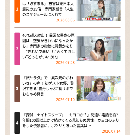
は「必ず来る」 被害は東日本大
震災の15倍…専門家断言「人生
のスケジュールに入れて」
2026.08.06
40℃超え続出！ 異常な暑さの原
因は「空気がきれいになったか
ら」専門家の指摘に眞鍋かをり
「“きれいで暑い”と“汚くて涼し
い”どっちがいいの!?」
2026.07.28
『旅サラダ』で「異次元のかわ
いさ」の声！ 初ゲスト女優、贅
沢すぎる“雲丹しゃぶ”食リポで
おちゃめ発言
2026.07.10
『探偵！ナイトスクープ』「カヨコか？」間違い電話を約7
年間100回以上かけ続けてくる見知らぬ男性。カヨコのふり
をした依頼者に、ポツリと呟いた言葉は…
2026.07.14