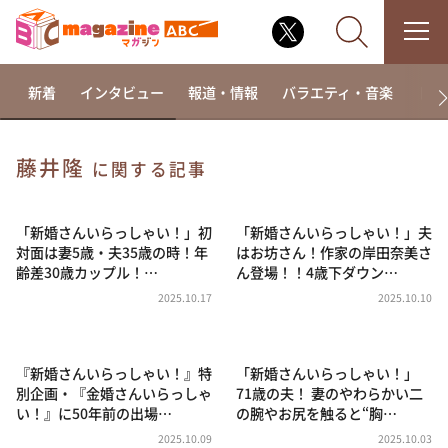
新着
インタビュー
報道・情報
バラエティ・音楽
ドラ
藤井隆
に関する記事
なるみ・岡村の過ぎるTV
相席食堂
「新婚さんいらっしゃい！」初
「新婚さんいらっしゃい！」夫
対面は妻5歳・夫35歳の時！年
はお坊さん！作家の岸田奈美さ
これ余談なんですけど・・・
齢差30歳カップル！…
ん登場！！4歳下ダウン…
～人生密着トークバラエティ！～ やすとものいたっ
2025.10.17
2025.10.10
て真剣です
探偵！ナイトスクープ
『新婚さんいらっしゃい！』特
「新婚さんいらっしゃい！」
news おかえり
別企画・『金婚さんいらっしゃ
71歳の夫！ 妻のやわらかい二
河合＆A.B.C-Z塚田×福井アナ「なんでやねん！？」
い！』に50年前の出場…
の腕やお尻を触ると“胸…
（news おかえり）
2025.10.09
2025.10.03