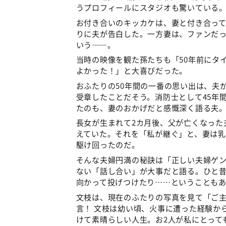
うプロフィールにスタジオも驚いている
お付き合いのキッカケは、妻と付き合っ
りに夫が告白した。一方妻は、ファンだ
いう——。
当時の映像を観た孫たちも「50年前にタ
よかった！」と大喜びだった。
おふたりの50年間の一番の思い出は、夫が
受章したことだそう。消防士として45年
たのも、妻のおかげだと感慨深く語る夫
長女が生まれて2カ月後、父が亡くなった
えていた。それを「私が継ぐ」と、妻は
駆け回ったのだ。
そんな夫婦円満の秘訣は「正しい夫婦ゲ
ない「話し合い」が大事だと語る。ひと
向かって投げつけたり……ということも
文枝は、現在のふたりの写真を見て「ご
言！ 文枝は幼い頃、火事に遭った経験か
けて素晴らしい人生。お2人が私にとって