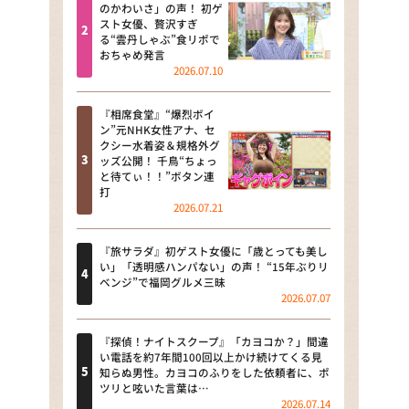
河合＆A.B.C-Z塚田×福井アナ
のかわいさ」の声！ 初ゲ
スト女優、贅沢すぎ
「なんでやねん！？」（news お
る“雲丹しゃぶ”食リポで
かえり）
おちゃめ発言
2026.07.10
DAIGOも台所 ～きょうの献立 何
にする？～
『相席食堂』“爆烈ボイ
ン”元NHK女性アナ、セ
本日はダイアンなり！シーズン２
クシー水着姿＆規格外グ
ッズ公開！ 千鳥“ちょっ
朝だ！生です旅サラダ
と待てぃ！！”ボタン連
打
2026.07.21
教えて！ニュースライブ 正義の
ミカタ
『旅サラダ』初ゲスト女優に「歳とっても美し
ＬＩＦＥ～夢のカタチ～
い」「透明感ハンパない」の声！ “15年ぶりリ
ベンジ”で福岡グルメ三昧
2026.07.07
新婚さんいらっしゃい！
ポツンと一軒家
『探偵！ナイトスクープ』「カヨコか？」間違
い電話を約7年間100回以上かけ続けてくる見
知らぬ男性。カヨコのふりをした依頼者に、ポ
ザキ山小屋本館
ツリと呟いた言葉は…
2026.07.14