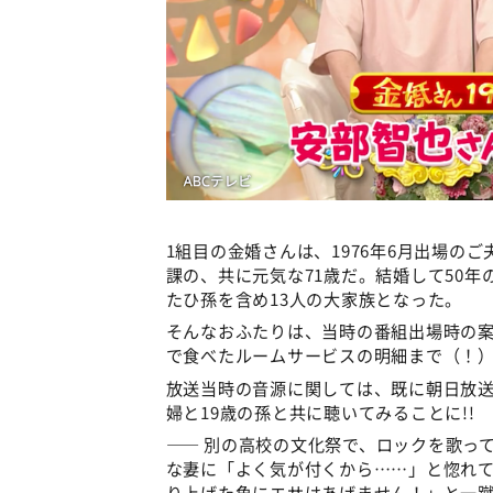
1組目の金婚さんは、1976年6月出場の
課の、共に元気な71歳だ。結婚して50年
たひ孫を含め13人の大家族となった。
そんなおふたりは、当時の番組出場時の
で食べたルームサービスの明細まで（！
放送当時の音源に関しては、既に朝日放
婦と19歳の孫と共に聴いてみることに!!
—— 別の高校の文化祭で、ロックを歌っ
な妻に「よく気が付くから……」と惚れ
り上げた魚にエサはあげません！」と一