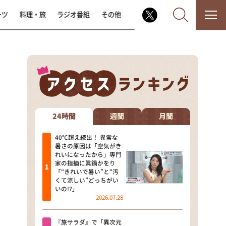
ーツ
料理・旅
ラジオ番組
その他
なるみ・岡村の過ぎるTV
相席食堂
24時間
週間
月間
これ余談なんですけど・・・
40℃超え続出！ 異常な
暑さの原因は「空気がき
れいになったから」専門
～人生密着トークバラエティ！
家の指摘に眞鍋かをり
～ やすとものいたって真剣です
「“きれいで暑い”と“汚
くて涼しい”どっちがい
探偵！ナイトスクープ
いの!?」
2026.07.28
news おかえり
『旅サラダ』で「異次元