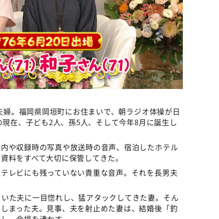
ご夫婦。福岡県岡垣町にお住まいで、朝ラジオ体操が日
の現在、子ども2人、孫5人、そして今年8月に誕生し
案内や収録時の写真や放送時の音声、宿泊したホテル
）資料をすべて大切に保管してきた。
送テレビにも残っていない貴重な音声。それを長男夫
ていた夫に一目惚れし、猛アタックしてきた妻。そん
てしまった夫。見事、夫を射止めた妻は、結婚後「釣
蹴し、会場を沸かす。——