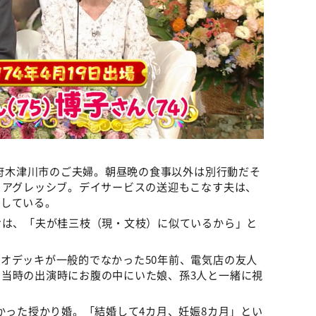
都府木津川市のご夫婦。朝昼晩の食事以外は別行動だそ
とアグレッシブ。デイサービスの送迎もこなす夫は、
ごしている。
けは、「夫が桂三枝（現・文枝）に似ているから」と
。
オデッキが一般的でなかった50年前、電気店の友人
当時の出演時にお腹の中にいた娘、孫3人と一緒に視
しかった授かり婚。「結婚して4カ月、妊娠8カ月」とい