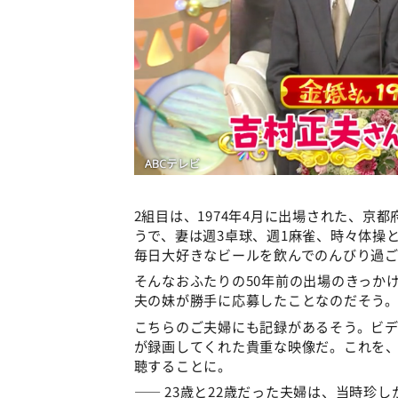
2組目は、1974年4月に出場された、京
うで、妻は週3卓球、週1麻雀、時々体操
毎日大好きなビールを飲んでのんびり過
そんなおふたりの50年前の出場のきっか
夫の妹が勝手に応募したことなのだそう
こちらのご夫婦にも記録があるそう。ビデ
が録画してくれた貴重な映像だ。これを、
聴することに。
—— 23歳と22歳だった夫婦は、当時珍