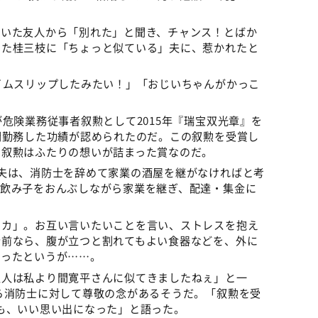
。
ていた友人から「別れた」と聞き、チャンス！とばか
った桂三枝に「ちょっと似ている」夫に、惹かれたと
イムスリップしたみたい！」「おじいちゃんがかっこ
危険業務従事者叙勲として2015年『瑞宝双光章』を
間勤務した功績が認められたのだ。この叙勲を受賞し
。叙勲はふたりの想いが詰まった賞なのだ。
夫は、消防士を辞めて家業の酒屋を継がなければと考
乳飲み子をおんぶしながら家業を継ぎ、配達・集金に
ンカ」。お互い言いたいことを言い、ストレスを抱え
昔前なら、腹が立つと割れてもよい食器などを、外に
あったというが……。
主人は私より間寛平さんに似てきましたねぇ」と一
ら消防士に対して尊敬の念があるそうだ。「叙勲を受
も、いい思い出になった」と語った。