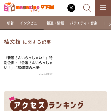
新着
インタビュー
報道・情報
バラエティ・音楽
ドラ
桂文枝
に関する記事
なるみ・岡村の過ぎるTV
相席食堂
『新婚さんいらっしゃい！』特
別企画・『金婚さんいらっしゃ
これ余談なんですけど・・・
い！』に50年前の出場…
～人生密着トークバラエティ！～ やすとものいたっ
2025.10.09
て真剣です
探偵！ナイトスクープ
news おかえり
河合＆A.B.C-Z塚田×福井アナ「なんでやねん！？」
（news おかえり）