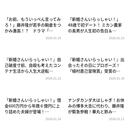
DAIGOも台所 ～きょうの献立 何にする？～
本日はダイアンなり！シーズン２
「お前、もういっぺん言ってみ
「新婚さんいらっしゃい！」
朝だ！生です旅サラダ
ろ！」藤井隆が若手の胸倉をつ
48歳で初デート！ ミカン農家
かみ激高！？ ドラマ「…
の長男が人生初の告白＆…
教えて！ニュースライブ 正義のミカタ
2026.01.24
2026.01.23
ＬＩＦＥ～夢のカタチ～
新婚さんいらっしゃい！
『新婚さんいらっしゃい！』自
『新婚さんいらっしゃい！』出
ポツンと一軒家
己破産寸前、自殺も考えたコン
会ったその日にプロポーズ！
テナ生活から人生大逆転…
「植村直己冒険賞」受賞の…
ザキ山小屋本館
2026.01.22
2026.01.16
ぺこぱのまるスポ
アナ回覧板
「新婚さんいらっしゃい！」借
ナンダカンダ大はしゃぎ！お休
金600万円から年商６億円に上
みの博多大吉に代わり、藤井隆
り詰めた夫婦が登場！…
が緊急参戦！華丸と飲み…
2026.01.16
2026.01.11