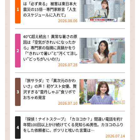
は「必ず来る」 被害は東日本大
震災の15倍…専門家断言「人生
のスケジュールに入れて」
2026.08.06
40℃超え続出！ 異常な暑さの原
因は「空気がきれいになったか
ら」専門家の指摘に眞鍋かをり
「“きれいで暑い”と“汚くて涼し
い”どっちがいいの!?」
2026.07.28
『旅サラダ』で「異次元のかわ
いさ」の声！ 初ゲスト女優、贅
沢すぎる“雲丹しゃぶ”食リポで
おちゃめ発言
2026.07.10
『探偵！ナイトスクープ』「カヨコか？」間違い電話を約7
年間100回以上かけ続けてくる見知らぬ男性。カヨコのふり
をした依頼者に、ポツリと呟いた言葉は…
2026.07.14