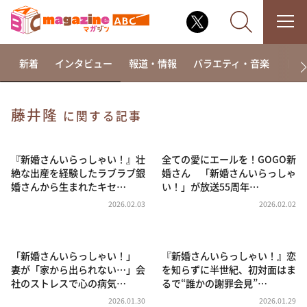
新着
インタビュー
報道・情報
バラエティ・音楽
ドラ
藤井隆
に関する記事
なるみ・岡村の過ぎるTV
相席食堂
『新婚さんいらっしゃい！』壮
全ての愛にエールを！GOGO新
絶な出産を経験したラブラブ銀
婚さん 「新婚さんいらっしゃ
これ余談なんですけど・・・
婚さんから生まれたキセ…
い！」が放送55周年…
～人生密着トークバラエティ！～ やすとものいたっ
2026.02.03
2026.02.02
て真剣です
探偵！ナイトスクープ
「新婚さんいらっしゃい！」
『新婚さんいらっしゃい！』恋
news おかえり
妻が「家から出られない…」会
を知らずに半世紀、初対面はま
河合＆A.B.C-Z塚田×福井アナ「なんでやねん！？」
社のストレスで心の病気…
るで“誰かの謝罪会見”…
（news おかえり）
2026.01.30
2026.01.29