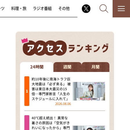
ーツ
料理・旅
ラジオ番組
その他
なるみ・岡村の過ぎるTV
相席食堂
24時間
週間
月間
これ余談なんですけど・・・
約10年後に南海トラフ巨
大地震は「必ず来る」 被
害は東日本大震災の15
～人生密着トークバラエティ！
倍…専門家断言「人生の
～ やすとものいたって真剣です
スケジュールに入れて」
2026.08.06
探偵！ナイトスクープ
40℃超え続出！ 異常な
news おかえり
暑さの原因は「空気がき
れいになったから」専門