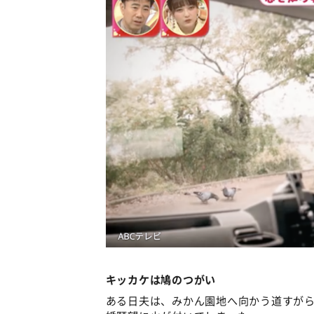
キッカケは鳩のつがい
ある日夫は、みかん園地へ向かう道すが