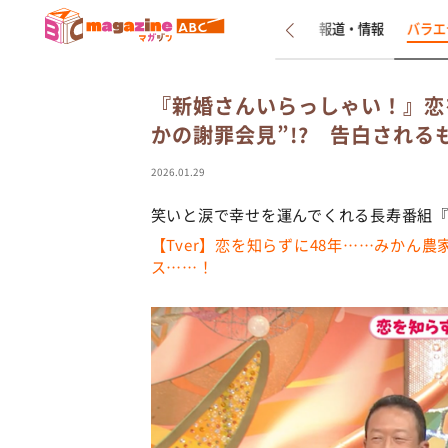
新着
インタビュー
報道・情報
バラエ
『新婚さんいらっしゃい！』恋
かの謝罪会見”!? 告白され
2026.01.29
笑いと涙で幸せを運んでくれる長寿番組『
【Tver】恋を知らずに48年……みかん
ス……！