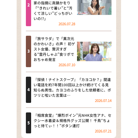
河合＆A.B.C-Z塚田×福井アナ
家の指摘に眞鍋かをり
「“きれいで暑い”と“汚
「なんでやねん！？」（news お
くて涼しい”どっちがい
かえり）
いの!?」
2026.07.28
DAIGOも台所 ～きょうの献立 何
にする？～
『旅サラダ』で「異次元
のかわいさ」の声！ 初ゲ
本日はダイアンなり！シーズン２
スト女優、贅沢すぎ
る“雲丹しゃぶ”食リポで
朝だ！生です旅サラダ
おちゃめ発言
2026.07.10
教えて！ニュースライブ 正義の
ミカタ
『探偵！ナイトスクープ』「カヨコか？」間違
い電話を約7年間100回以上かけ続けてくる見
ＬＩＦＥ～夢のカタチ～
知らぬ男性。カヨコのふりをした依頼者に、ポ
ツリと呟いた言葉は…
2026.07.14
新婚さんいらっしゃい！
ポツンと一軒家
『相席食堂』“爆烈ボイン”元NHK女性アナ、セ
クシー水着姿＆規格外グッズ公開！ 千鳥“ちょ
っと待てぃ！！”ボタン連打
ザキ山小屋本館
2026.07.21