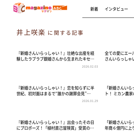
新着
インタビュー
井上咲楽
に関する記事
『新婚さんいらっしゃい！』壮絶な出産を経
全ての愛にエー
験したラブラブ銀婚さんから生まれたキセ…
さんいらっしゃ
2026.02.03
『新婚さんいらっしゃい！』恋を知らずに半
「新婚さんいら
世紀、初対面はまるで“誰かの謝罪会見”…
ト！ ミカン農
2026.01.29
『新婚さんいらっしゃい！』出会ったその日
「新婚さんいら
にプロポーズ！「植村直己冒険賞」受賞の…
年商６億円に上