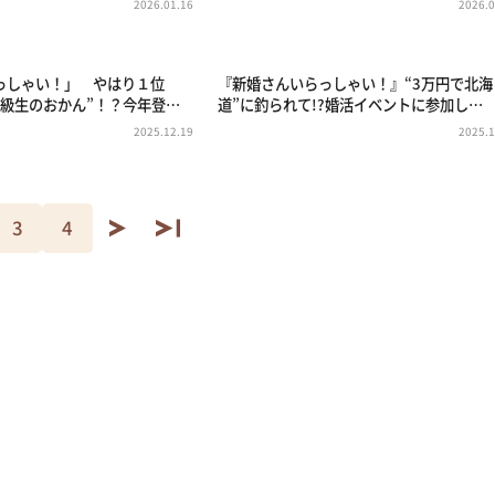
2026.01.16
2026.0
っしゃい！」 やはり１位
『新婚さんいらっしゃい！』“3万円で北海
同級生のおかん”！？今年登…
道”に釣られて!?婚活イベントに参加し…
2025.12.19
2025.1
3
4