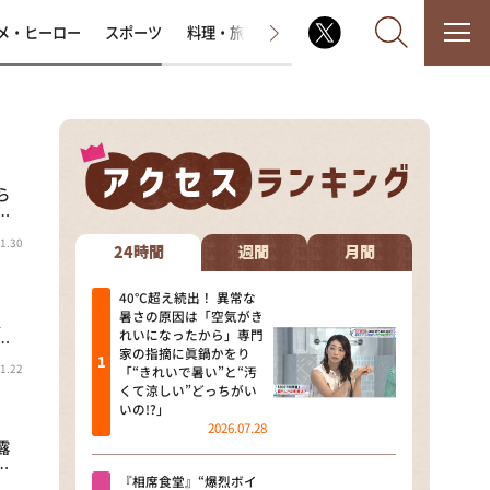
メ・ヒーロー
スポーツ
料理・旅
ラジオ番組
その他
ら
なるみ・岡村の過ぎるTV
…
1.30
相席食堂
24時間
週間
月間
これ余談なんですけど・・・
40℃超え続出！ 異常な
暑さの原因は「空気がき
、
れいになったから」専門
…
～人生密着トークバラエティ！
家の指摘に眞鍋かをり
～ やすとものいたって真剣です
1.22
「“きれいで暑い”と“汚
くて涼しい”どっちがい
探偵！ナイトスクープ
いの!?」
2026.07.28
露
news おかえり
…
『相席食堂』“爆烈ボイ