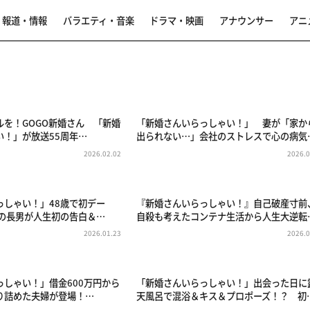
報道・情報
バラエティ・音楽
ドラマ・映画
アナウンサー
アニ
ルを！GOGO新婚さん 「新婚
「新婚さんいらっしゃい！」 妻が「家か
い！」が放送55周年…
出られない…」会社のストレスで心の病気
2026.02.02
2026.0
っしゃい！」48歳で初デー
『新婚さんいらっしゃい！』自己破産寸前
家の長男が人生初の告白＆…
自殺も考えたコンテナ生活から人生大逆転
2026.01.23
2026.0
っしゃい！」借金600万円から
「新婚さんいらっしゃい！」出会った日に
り詰めた夫婦が登場！…
天風呂で混浴＆キス＆プロポーズ！？ 初