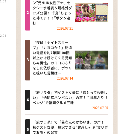
1.09
河合＆A.B.C-Z塚田×福井アナ
ン”元NHK女性アナ、セ
クシー水着姿＆規格外グ
「なんでやねん！？」（news お
ッズ公開！ 千鳥“ちょっ
かえり）
と待てぃ！！”ボタン連
打
DAIGOも台所 ～きょうの献立 何
2026.07.21
にする？～
2.04
『探偵！ナイトスクー
本日はダイアンなり！シーズン２
プ』「カヨコか？」間違
い電話を約7年間100回
朝だ！生です旅サラダ
以上かけ続けてくる見知
らぬ男性。カヨコのふり
をした依頼者に、ポツリ
教えて！ニュースライブ 正義の
と呟いた言葉は…
ミカタ
2026.07.14
ＬＩＦＥ～夢のカタチ～
『旅サラダ』初ゲスト女優に「歳とっても美し
い」「透明感ハンパない」の声！ “15年ぶりリ
新婚さんいらっしゃい！
ベンジ”で福岡グルメ三昧
2026.07.07
ポツンと一軒家
『旅サラダ』で「異次元のかわいさ」の声！
ザキ山小屋本館
初ゲスト女優、贅沢すぎる“雲丹しゃぶ”食リポ
でおちゃめ発言