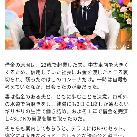
©ABCテレビ
借金の原因は、23歳で起業した夫。中古車店を大きく
するため、信用していた社長にお金を渡したところ裏
切られ、残ったのはこのコンテナだけ。一時は自殺も
考えていたなか、出会ったのが妻だった。
妻は借金のある夫と、ともに歩むことを決意。毎朝外
の水道で歯磨きをし、銭湯にも3日に1度しか通わない
ギリギリの生活で働き詰め。およそ１年で借金を完済
し4SLDKの豪邸を勝ち取ったのだ。
そちらも案内してもらうと、テラスにはBBQセット、
寝室には大きなベッド、おしゃれな洗面台と浴室…。