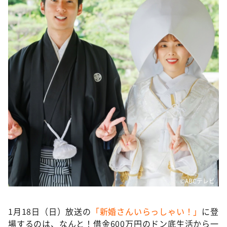
DAIGOも台所 ～きょうの献立 何にする？～
本日はダイアンなり！シーズン２
朝だ！生です旅サラダ
教えて！ニュースライブ 正義のミカタ
ＬＩＦＥ～夢のカタチ～
新婚さんいらっしゃい！
ポツンと一軒家
ザキ山小屋本館
ぺこぱのまるスポ
アナ回覧板
©ABCテレビ
1月18日（日）放送の
「新婚さんいらっしゃい！」
に登
場するのは、なんと！借金600万円のドン底生活から一