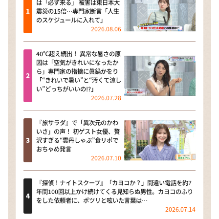
は「必ず来る」 被害は東日本大
震災の15倍…専門家断言「人生
のスケジュールに入れて」
2026.08.06
40℃超え続出！ 異常な暑さの原
因は「空気がきれいになったか
ら」専門家の指摘に眞鍋かをり
「“きれいで暑い”と“汚くて涼し
い”どっちがいいの!?」
2026.07.28
『旅サラダ』で「異次元のかわ
いさ」の声！ 初ゲスト女優、贅
沢すぎる“雲丹しゃぶ”食リポで
おちゃめ発言
2026.07.10
『探偵！ナイトスクープ』「カヨコか？」間違い電話を約7
年間100回以上かけ続けてくる見知らぬ男性。カヨコのふり
をした依頼者に、ポツリと呟いた言葉は…
2026.07.14