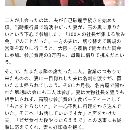
©ABCテレビ
二人が出会ったのは、夫が自己破産手続きを始めた
頃。当時銀行員で婚活中だった妻が、玉の輿に乗りた
いという下心で参加した、「100人の社長が集まる飲み
会」でのことだった。一方の夫は、切り替えて新規の
営業を取りに行こうと、大阪・心斎橋で開かれた同会
に参加。参加費用の3万円も、母親に借りて挑んだとい
う。
そこで、たまたま隣の席だった二人。営業のつもりで
来たものの、妻に一目惚れした夫は名刺を渡すが、置
いたまま帰られてしまう。その1カ月後、名古屋で開か
れた第2弾の会にも二人は参加。妻は大物社長を狙うも
相手にされず、高額な参加費の立食パーティーとして
「もとをとらないと」と一心不乱に料理をかき込んで
いた。そこへ「お話していいですか」と声をかけた
夫。「ピザ食べた後やったらええで」との返事にも従
順に応えてくれ、妻も好印象を抱く。