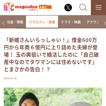
ー
報道・情報
バラエティ・音楽
ドラマ・映画
アナウンサ
「新婚さんいらっしゃい！」借金600万
円から年商６億円に上り詰めた夫婦が登
なるみ・岡村の過ぎるTV
場！ 玉の輿狙いで婚活したのに「自己破
相席食堂
産中なのでタワマンには住めないです」
これ余談なんですけど・・・
とまさかの告白！？
～人生密着トークバラエティ！～ やすとものいたっ
て真剣です
2026.01.16
探偵！ナイトスクープ
news おかえり
河合＆A.B.C-Z塚田×福井アナ「なんでやねん！？」
（news おかえり）