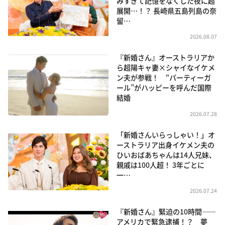
みすぎて記憶をなくした夜に超
展開…！？ 長崎県五島列島の奈
留…
2026.08.07
『新婚さん』オーストラリアか
ら超陽キャ妻×シャイなイケメ
ン夫が参戦！ “パーティーガ
ール”がハッピーを呼んだ国際
結婚
2026.07.28
「新婚さんいらっしゃい！」オ
ーストラリア出身イケメン夫の
ひいおばあちゃんは14人兄妹、
親戚は100人超！ 3年ごとに
一…
2026.07.24
『新婚さん』緊迫の10時間――
アメリカで緊急逮捕！？ 夢