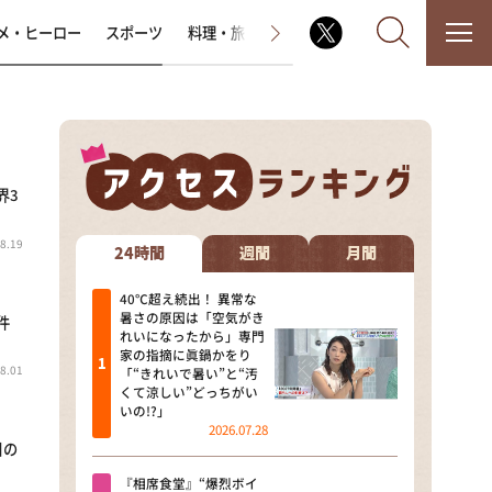
メ・ヒーロー
スポーツ
料理・旅
ラジオ番組
その他
界3
なるみ・岡村の過ぎるTV
8.19
相席食堂
24時間
週間
月間
これ余談なんですけど・・・
40℃超え続出！ 異常な
暑さの原因は「空気がき
件
れいになったから」専門
～人生密着トークバラエティ！
家の指摘に眞鍋かをり
～ やすとものいたって真剣です
8.01
「“きれいで暑い”と“汚
くて涼しい”どっちがい
探偵！ナイトスクープ
いの!?」
2026.07.28
目の
news おかえり
『相席食堂』“爆烈ボイ