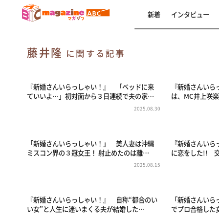
新着
インタビュー
藤井隆
に関する記事
『新婚さんいらっしゃい！』 「ベッドに来
『新婚さんいら
ていいよ…」初対面から３日連続で夫の家…
は、MC井上咲
2025.08.30
「新婚さんいらっしゃい！」 美人妻は沖縄
『新婚さんいら
ミスコン界の３冠女王！ 射止めたのは離…
に恋をした!! 
2025.08.15
『新婚さんいらっしゃい！』 自称“都合のい
「新婚さんいら
い女”と人生に迷いまくる夫が結婚した…
でプロ合格した