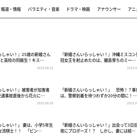
報道・情報
バラエティ・音楽
ドラマ・映画
アナウンサー
アニ
っしゃい！』25歳の新婚さん
『新婚さんいらっしゃい！』沖縄ミスコン
楽と高校の同級生！キス…
冠女王を射止めたのは、離島育ちのミー…
2025.08.22
2025.0
っしゃい！』被害者が加害者
「新婚さんいらっしゃい！」 恐怖！？事
交通事故直後から花火に…
は、警察到着を待つわずか20分の間に！…
2025.08.05
2025.0
っしゃい！」 妻は、小学5年生
「新婚さんいらっしゃい！」出会って3日
女流棋士！！ 「ピン…
夜にプロポーズ！？ しかし、妻には結…