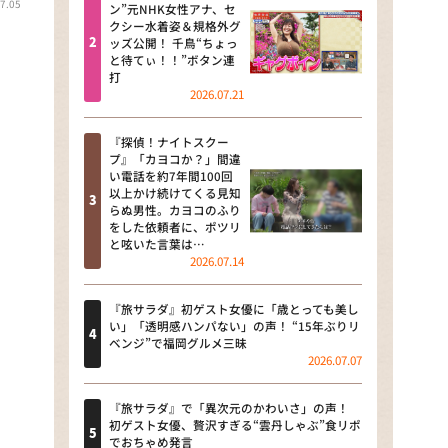
7.05
河合＆A.B.C-Z塚田×福井アナ
ン”元NHK女性アナ、セ
クシー水着姿＆規格外グ
「なんでやねん！？」（news お
ッズ公開！ 千鳥“ちょっ
かえり）
と待てぃ！！”ボタン連
打
DAIGOも台所 ～きょうの献立 何
2026.07.21
にする？～
『探偵！ナイトスクー
本日はダイアンなり！シーズン２
プ』「カヨコか？」間違
い電話を約7年間100回
朝だ！生です旅サラダ
以上かけ続けてくる見知
らぬ男性。カヨコのふり
をした依頼者に、ポツリ
教えて！ニュースライブ 正義の
と呟いた言葉は…
ミカタ
2026.07.14
ＬＩＦＥ～夢のカタチ～
『旅サラダ』初ゲスト女優に「歳とっても美し
い」「透明感ハンパない」の声！ “15年ぶりリ
新婚さんいらっしゃい！
ベンジ”で福岡グルメ三昧
2026.07.07
ポツンと一軒家
『旅サラダ』で「異次元のかわいさ」の声！
ザキ山小屋本館
初ゲスト女優、贅沢すぎる“雲丹しゃぶ”食リポ
でおちゃめ発言