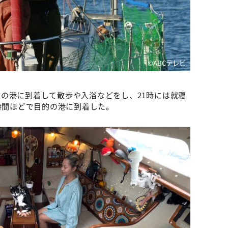
©ABCテレビ
の港に到着して散歩や入浴などをし、21時には就寝
4時間ほどで目的の港に到着した。