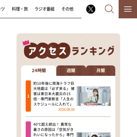
ーツ
料理・旅
ラジオ番組
その他
なるみ・岡村の過ぎるTV
相席食堂
24時間
週間
月間
これ余談なんですけど・・・
約10年後に南海トラフ巨
大地震は「必ず来る」 被
害は東日本大震災の15
～人生密着トークバラエティ！
倍…専門家断言「人生の
～ やすとものいたって真剣です
スケジュールに入れて」
2026.08.06
探偵！ナイトスクープ
40℃超え続出！ 異常な
news おかえり
暑さの原因は「空気がき
れいになったから」専門