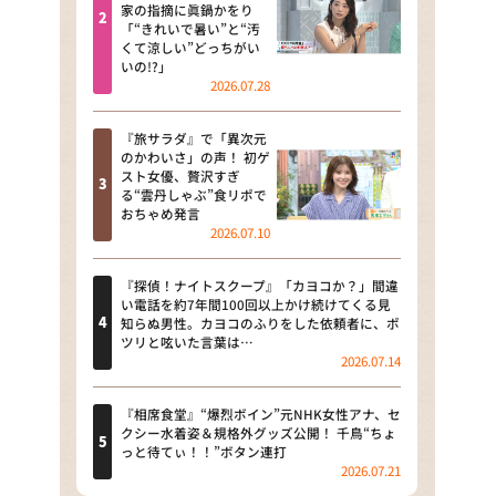
河合＆A.B.C-Z塚田×福井アナ
家の指摘に眞鍋かをり
「“きれいで暑い”と“汚
「なんでやねん！？」（news お
くて涼しい”どっちがい
かえり）
いの!?」
2026.07.28
DAIGOも台所 ～きょうの献立 何
にする？～
『旅サラダ』で「異次元
のかわいさ」の声！ 初ゲ
本日はダイアンなり！シーズン２
スト女優、贅沢すぎ
る“雲丹しゃぶ”食リポで
朝だ！生です旅サラダ
おちゃめ発言
2026.07.10
教えて！ニュースライブ 正義の
ミカタ
『探偵！ナイトスクープ』「カヨコか？」間違
い電話を約7年間100回以上かけ続けてくる見
ＬＩＦＥ～夢のカタチ～
知らぬ男性。カヨコのふりをした依頼者に、ポ
ツリと呟いた言葉は…
2026.07.14
新婚さんいらっしゃい！
ポツンと一軒家
『相席食堂』“爆烈ボイン”元NHK女性アナ、セ
クシー水着姿＆規格外グッズ公開！ 千鳥“ちょ
っと待てぃ！！”ボタン連打
ザキ山小屋本館
2026.07.21