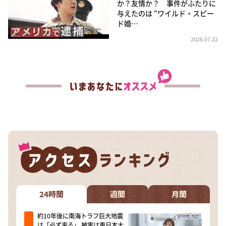
か？友情か？ 事件がふたりに
与えたのは “ワイルド・スピー
ド婚…
2026.07.22
24時間
週間
月間
約10年後に南海トラフ巨大地震
は「必ず来る」 被害は東日本大