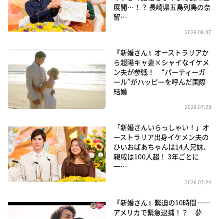
展開…！？ 長崎県五島列島の奈
留…
2026.08.07
『新婚さん』オーストラリアか
ら超陽キャ妻×シャイなイケメ
ン夫が参戦！ “パーティーガ
ール”がハッピーを呼んだ国際
結婚
2026.07.28
「新婚さんいらっしゃい！」オ
ーストラリア出身イケメン夫の
ひいおばあちゃんは14人兄妹、
親戚は100人超！ 3年ごとに
一…
2026.07.24
『新婚さん』緊迫の10時間――
アメリカで緊急逮捕！？ 夢