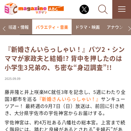
ー
報道・情報
バラエティ・音楽
ドラマ・映画
アナウンサ
『新婚さんいらっしゃい！』バツ2・シン
ママが家政夫と結婚!? 背中を押したのは
なるみ・岡村の過ぎるTV
小学生3兄弟の、ち密な“身辺調査”!!
相席食堂
これ余談なんですけど・・・
2025.09.09
～人生密着トークバラエティ！～ やすとものいたっ
て真剣です
藤井隆と井上咲楽MC就任3年を記念し、5週にわたり全
国3都市を巡る
『新婚さんいらっしゃい！』
サンキュー
探偵！ナイトスクープ
ツアー！ 最終週の9月7日（日）放送は、前回に引き続
news おかえり
き、大分県宇佐市の宇佐神宮からお届けする。
河合＆A.B.C-Z塚田×福井アナ「なんでやねん！？」
宇佐神宮は、約4万社ある八幡社の総本宮。上宮まで続
（news おかえり）
く階段には、踏むと良縁があるとされる”夫婦石”があ