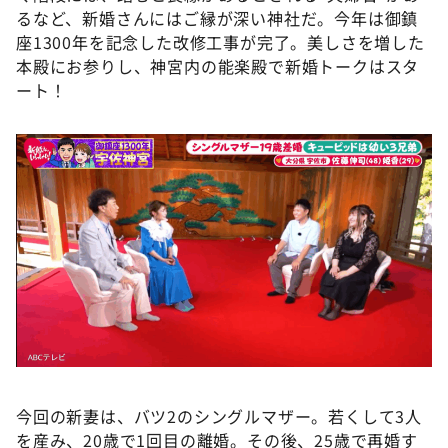
DAIGOも台所 ～きょうの献立 何にする？～
るなど、新婚さんにはご縁が深い神社だ。今年は御鎮
座1300年を記念した改修工事が完了。美しさを増した
本日はダイアンなり！シーズン２
本殿にお参りし、神宮内の能楽殿で新婚トークはスタ
朝だ！生です旅サラダ
ート！
教えて！ニュースライブ 正義のミカタ
ＬＩＦＥ～夢のカタチ～
新婚さんいらっしゃい！
ポツンと一軒家
ザキ山小屋本館
ぺこぱのまるスポ
アナ回覧板
今回の新妻は、バツ2のシングルマザー。若くして3人
を産み、20歳で1回目の離婚。その後、25歳で再婚す