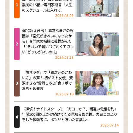
震災の15倍…専門家断言「人生
のスケジュールに入れて」
2026.08.06
40℃超え続出！ 異常な暑さの原
因は「空気がきれいになったか
ら」専門家の指摘に眞鍋かをり
「“きれいで暑い”と“汚くて涼し
い”どっちがいいの!?」
2026.07.28
『旅サラダ』で「異次元のかわ
いさ」の声！ 初ゲスト女優、贅
沢すぎる“雲丹しゃぶ”食リポで
おちゃめ発言
2026.07.10
『探偵！ナイトスクープ』「カヨコか？」間違い電話を約7
年間100回以上かけ続けてくる見知らぬ男性。カヨコのふり
をした依頼者に、ポツリと呟いた言葉は…
2026.07.14