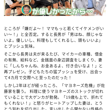
ところが「嫌だよ～！ ママもっと若くてイケメンがい
い～！」と全否定。すると長男が「男はね、顔じゃな
いよ。優しいし、料理もしてくれるし、頭もいいよ」
とプッシュ気味。
そこから長男は夫が来るたび、マイカーの車種、借金
の有無、給料など、金銭面の身辺調査をしまくり、妻
に「しんちゃんね、お金あるよ、付き合いなよ！」と
再プレゼン。子どもたちの猛プッシュを受け、出会っ
て4カ月で交際へと至ったのだった！
しかし2年ほどが経ったころ、「マヨネーズ危機」が佐
藤家を襲う。 料理に使うマヨネーズのストックが切れ
ていることで大ゲンカが勃発。「19歳も上で、折れて
もくれない！」と怒りがヒートアップした妻は、とう
とう別れを切り出した。言い出したら聞かない性格の