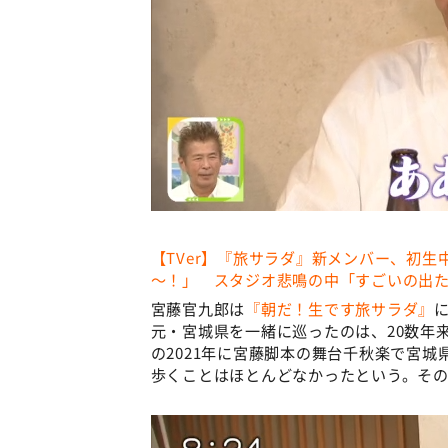
【TVer】『旅サラダ』新メンバー、初生
～！」 スタジオ悲鳴の中「すごいの出
宮藤官九郎は
『朝だ！生です旅サラダ』
元・宮城県を一緒に巡ったのは、20数年
の2021年に宮藤脚本の舞台千秋楽で宮
歩くことはほとんどなかったという。その