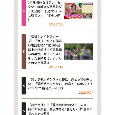
河合＆A.B.C-Z塚田×福井アナ
ン”元NHK女性アナ、セ
クシー水着姿＆規格外グ
「なんでやねん！？」（news お
ッズ公開！ 千鳥“ちょっ
かえり）
と待てぃ！！”ボタン連
打
DAIGOも台所 ～きょうの献立 何
2026.07.21
にする？～
『探偵！ナイトスクー
本日はダイアンなり！シーズン２
プ』「カヨコか？」間違
い電話を約7年間100回
朝だ！生です旅サラダ
以上かけ続けてくる見知
らぬ男性。カヨコのふり
をした依頼者に、ポツリ
教えて！ニュースライブ 正義の
と呟いた言葉は…
ミカタ
2026.07.14
ＬＩＦＥ～夢のカタチ～
『旅サラダ』初ゲスト女優に「歳とっても美し
い」「透明感ハンパない」の声！ “15年ぶりリ
新婚さんいらっしゃい！
ベンジ”で福岡グルメ三昧
2026.07.07
ポツンと一軒家
『旅サラダ』で「異次元のかわいさ」の声！
ザキ山小屋本館
初ゲスト女優、贅沢すぎる“雲丹しゃぶ”食リポ
でおちゃめ発言