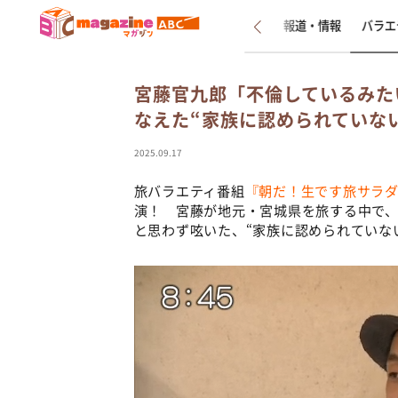
新着
インタビュー
報道・情報
バラエ
宮藤官九郎「不倫しているみた
なえた“家族に認められていな
2025.09.17
旅バラエティ番組
『朝だ！生です旅サラ
演！ 宮藤が地元・宮城県を旅する中で
と思わず呟いた、“家族に認められていない