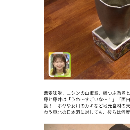
蕎麦味噌、ニシンの山椒煮、磯つぶ旨煮
藤と藤井は「うわ～すごいな～！」「面白
動！ ホヤや女川のカキなど地元食材の
わう東北の日本酒に対しても、彼らは何