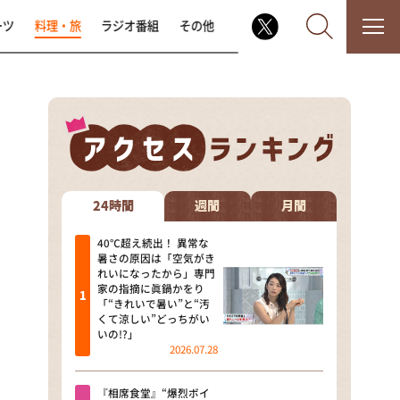
ーツ
料理・旅
ラジオ番組
その他
なるみ・岡村の過ぎるTV
相席食堂
24時間
週間
月間
これ余談なんですけど・・・
40℃超え続出！ 異常な
暑さの原因は「空気がき
れいになったから」専門
～人生密着トークバラエティ！
家の指摘に眞鍋かをり
～ やすとものいたって真剣です
「“きれいで暑い”と“汚
くて涼しい”どっちがい
探偵！ナイトスクープ
いの!?」
2026.07.28
news おかえり
『相席食堂』“爆烈ボイ