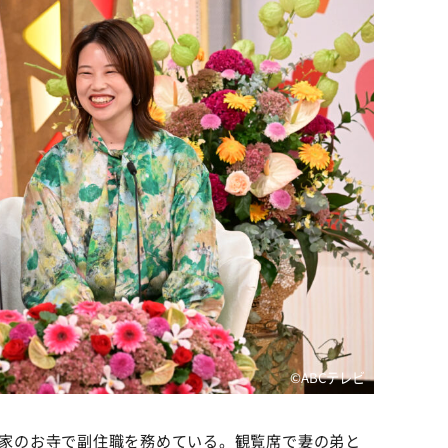
©ABCテレビ
は実家のお寺で副住職を務めている。観覧席で妻の弟と