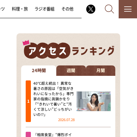
ーツ
料理・旅
ラジオ番組
その他
なるみ・岡村の過ぎるTV
相席食堂
24時間
週間
月間
これ余談なんですけど・・・
40℃超え続出！ 異常な
暑さの原因は「空気がき
れいになったから」専門
～人生密着トークバラエティ！
家の指摘に眞鍋かをり
～ やすとものいたって真剣です
「“きれいで暑い”と“汚
くて涼しい”どっちがい
探偵！ナイトスクープ
いの!?」
2026.07.28
news おかえり
『相席食堂』“爆烈ボイ