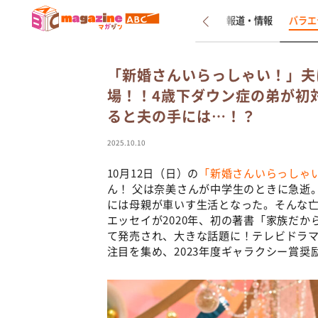
新着
インタビュー
報道・情報
バラエ
「新婚さんいらっしゃい！」夫
場！！4歳下ダウン症の弟が初
ると夫の手には…！？
2025.10.10
10月12日（日）の
「新婚さんいらっしゃ
ん！ 父は奈美さんが中学生のときに急逝
には母親が車いす生活となった。そんな
エッセイが2020年、初の著書「家族だ
て発売され、大きな話題に！テレビドラ
注目を集め、2023年度ギャラクシー賞奨