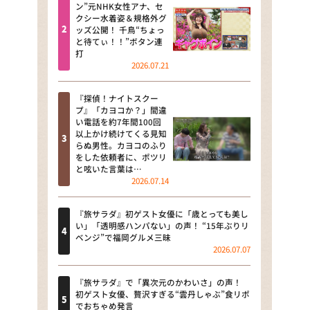
河合＆A.B.C-Z塚田×福井アナ
ン”元NHK女性アナ、セ
クシー水着姿＆規格外グ
「なんでやねん！？」（news お
ッズ公開！ 千鳥“ちょっ
かえり）
と待てぃ！！”ボタン連
打
DAIGOも台所 ～きょうの献立 何
2026.07.21
にする？～
『探偵！ナイトスクー
本日はダイアンなり！シーズン２
プ』「カヨコか？」間違
い電話を約7年間100回
朝だ！生です旅サラダ
以上かけ続けてくる見知
らぬ男性。カヨコのふり
をした依頼者に、ポツリ
教えて！ニュースライブ 正義の
と呟いた言葉は…
ミカタ
2026.07.14
ＬＩＦＥ～夢のカタチ～
『旅サラダ』初ゲスト女優に「歳とっても美し
い」「透明感ハンパない」の声！ “15年ぶりリ
新婚さんいらっしゃい！
ベンジ”で福岡グルメ三昧
2026.07.07
ポツンと一軒家
『旅サラダ』で「異次元のかわいさ」の声！
ザキ山小屋本館
初ゲスト女優、贅沢すぎる“雲丹しゃぶ”食リポ
でおちゃめ発言