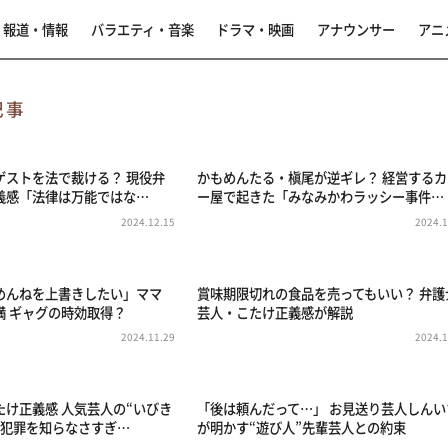
報道・情報
バラエティ・音楽
ドラマ・映画
アナウンサー
アニ
記事
ゲストを法で裁ける？ 現役弁
かもめんたる・槇尾が逆ギレ？ 経営するカ
義感「法律は万能ではな…
ー屋で起きた「みなみかわラッシー事件…
2024.12.15
2024.1
めんねを上書きしたい」ママ
賞味期限切れの食品を売ってもいい？ 弁護
満 ギャグの時効取得？
芸人・こたけ正義感が解説
2024.11.29
2024.1
たけ正義感 人気芸人の“いびき
「後は頼んだって…」 お見送り芸人しんい
軽犯罪を知らなさすぎ…
が明かす“遊び人”先輩芸人との約束