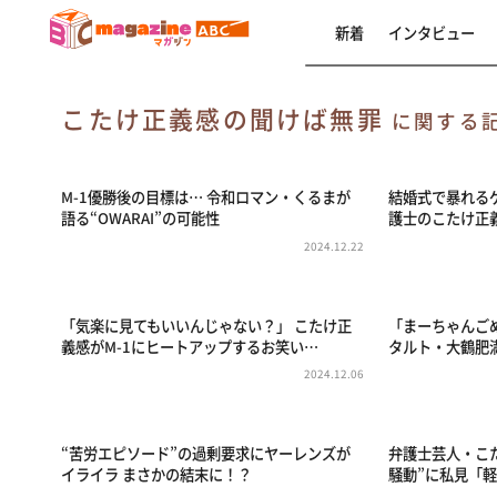
新着
インタビュー
こたけ正義感の聞けば無罪
に関する
M-1優勝後の目標は… 令和ロマン・くるまが
結婚式で暴れる
語る“OWARAI”の可能性
護士のこたけ正
2024.12.22
「気楽に見てもいいんじゃない？」 こたけ正
「まーちゃんご
義感がM-1にヒートアップするお笑い…
タルト・大鶴肥
2024.12.06
“苦労エピソード”の過剰要求にヤーレンズが
弁護士芸人・こ
イライラ まさかの結末に！？
騒動”に私見「