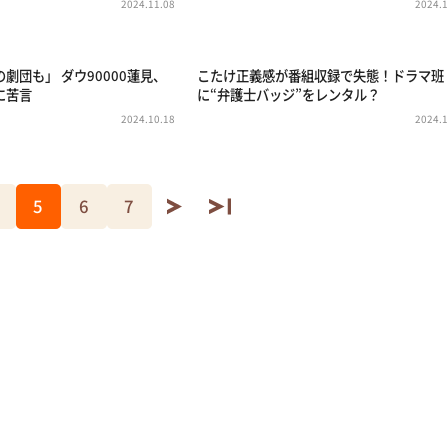
2024.11.08
2024.1
劇団も」 ダウ90000蓮見、
こたけ正義感が番組収録で失態！ドラマ班
に苦言
に“弁護士バッジ”をレンタル？
2024.10.18
2024.1
5
6
7