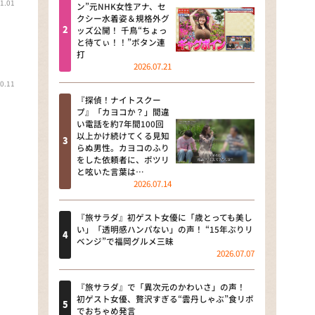
1.01
河合＆A.B.C-Z塚田×福井アナ
ン”元NHK女性アナ、セ
クシー水着姿＆規格外グ
「なんでやねん！？」（news お
ッズ公開！ 千鳥“ちょっ
かえり）
と待てぃ！！”ボタン連
打
DAIGOも台所 ～きょうの献立 何
2026.07.21
にする？～
0.11
『探偵！ナイトスクー
本日はダイアンなり！シーズン２
プ』「カヨコか？」間違
い電話を約7年間100回
朝だ！生です旅サラダ
以上かけ続けてくる見知
らぬ男性。カヨコのふり
をした依頼者に、ポツリ
教えて！ニュースライブ 正義の
と呟いた言葉は…
ミカタ
2026.07.14
ＬＩＦＥ～夢のカタチ～
『旅サラダ』初ゲスト女優に「歳とっても美し
い」「透明感ハンパない」の声！ “15年ぶりリ
新婚さんいらっしゃい！
ベンジ”で福岡グルメ三昧
2026.07.07
ポツンと一軒家
『旅サラダ』で「異次元のかわいさ」の声！
ザキ山小屋本館
初ゲスト女優、贅沢すぎる“雲丹しゃぶ”食リポ
でおちゃめ発言