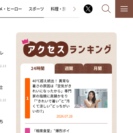
メ・ヒーロー
スポーツ
料理・旅
ラジオ番組
その他
レ
なるみ・岡村の過ぎるTV
2.13
相席食堂
24時間
週間
月間
これ余談なんですけど・・・
40℃超え続出！ 異常な
暑さの原因は「空気がき
士
れいになったから」専門
～人生密着トークバラエティ！
家の指摘に眞鍋かをり
～ やすとものいたって真剣です
1.22
「“きれいで暑い”と“汚
くて涼しい”どっちがい
探偵！ナイトスクープ
いの!?」
2026.07.28
ち
news おかえり
『相席食堂』“爆烈ボイ