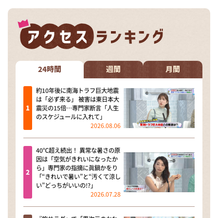
DAIGOも台所 ～きょうの献立 何にする？～
本日はダイアンなり！シーズン２
朝だ！生です旅サラダ
教えて！ニュースライブ 正義のミカタ
24時間
週間
月間
ＬＩＦＥ～夢のカタチ～
新婚さんいらっしゃい！
約10年後に南海トラフ巨大地震
は「必ず来る」 被害は東日本大
ポツンと一軒家
震災の15倍…専門家断言「人生
のスケジュールに入れて」
ザキ山小屋本館
2026.08.06
ぺこぱのまるスポ
40℃超え続出！ 異常な暑さの原
アナ回覧板
因は「空気がきれいになったか
ら」専門家の指摘に眞鍋かをり
「“きれいで暑い”と“汚くて涼し
い”どっちがいいの!?」
2026.07.28