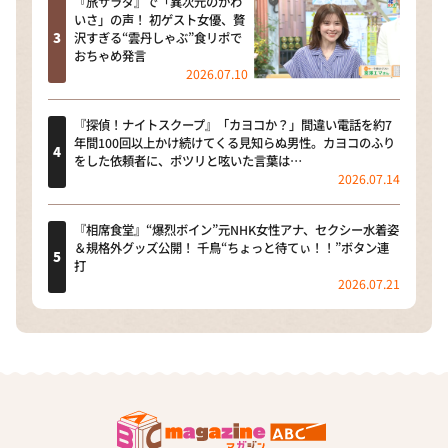
『旅サラダ』で「異次元のかわ
いさ」の声！ 初ゲスト女優、贅
沢すぎる“雲丹しゃぶ”食リポで
おちゃめ発言
2026.07.10
『探偵！ナイトスクープ』「カヨコか？」間違い電話を約7
年間100回以上かけ続けてくる見知らぬ男性。カヨコのふり
をした依頼者に、ポツリと呟いた言葉は…
2026.07.14
『相席食堂』“爆烈ボイン”元NHK女性アナ、セクシー水着姿
＆規格外グッズ公開！ 千鳥“ちょっと待てぃ！！”ボタン連
打
2026.07.21