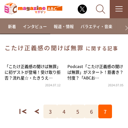
新着
インタビュー
報道・情報
バラエティ・音楽
ドラ
こたけ正義感の聞けば無罪
に関する記事
なるみ・岡村の過ぎるTV
相席食堂
「こたけ正義感の聞けば無罪」
Podcast「こたけ正義感の聞け
に初ゲストが登場！受け取り拒
ば無罪」がスタート！筋書き？
これ余談なんですけど・・・
否？流れ星☆・たきうえ…
忖度？「ABCお…
～人生密着トークバラエティ！～ やすとものいたっ
2024.07.12
2024.07.05
て真剣です
探偵！ナイトスクープ
news おかえり
3
4
5
6
7
河合＆A.B.C-Z塚田×福井アナ「なんでやねん！？」
（news おかえり）