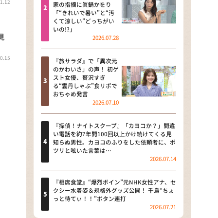
1.12
河合＆A.B.C-Z塚田×福井アナ
家の指摘に眞鍋かをり
「“きれいで暑い”と“汚
「なんでやねん！？」（news お
くて涼しい”どっちがい
かえり）
いの!?」
見
2026.07.28
DAIGOも台所 ～きょうの献立 何
にする？～
0.15
『旅サラダ』で「異次元
のかわいさ」の声！ 初ゲ
本日はダイアンなり！シーズン２
スト女優、贅沢すぎ
る“雲丹しゃぶ”食リポで
朝だ！生です旅サラダ
おちゃめ発言
2026.07.10
教えて！ニュースライブ 正義の
ミカタ
『探偵！ナイトスクープ』「カヨコか？」間違
い電話を約7年間100回以上かけ続けてくる見
ＬＩＦＥ～夢のカタチ～
知らぬ男性。カヨコのふりをした依頼者に、ポ
ツリと呟いた言葉は…
2026.07.14
新婚さんいらっしゃい！
ポツンと一軒家
『相席食堂』“爆烈ボイン”元NHK女性アナ、セ
クシー水着姿＆規格外グッズ公開！ 千鳥“ちょ
っと待てぃ！！”ボタン連打
ザキ山小屋本館
2026.07.21