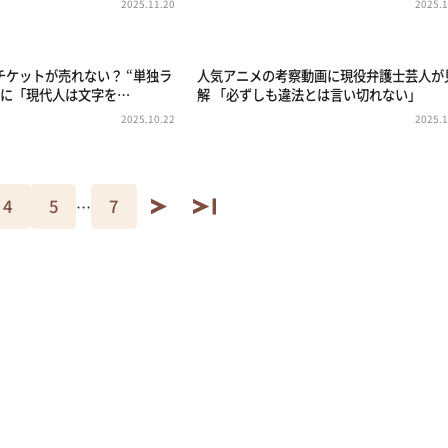
2025.11.20
2025.1
チケットが売れない？ “単独ラ
人気アニメの考察動画に現役弁護士芸人が
”に「現代人は文字を…
解 「必ずしも違法とは言い切れない」
2025.10.22
2025.1
4
5
7
…