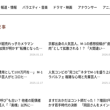
報道・情報
バラエティ・音楽
ドラマ・映画
アナウンサー
アニ
記事
が超売れっ子カメラマン
京都出身の人気芸人、M-1の感想投稿が“
・加賀が明かす“転機となった…
肉”として拡散される！？ 「大間違い…
2026.01.13
2026.0
用として100万円を…」 M-1
人気コンビの”完コピ”ネタでM-1を盛り上
手芸人がヒコロヒ…
ラパルフェ 複雑な心境と先輩芸人…
2025.12.17
2025.1
呼び”も古い？ 他者の配偶者
ますだおかだはコント師だった！？増田が
芸人「『奥様』以外に…
かす若手時代の決断 「岡田さんをメイン