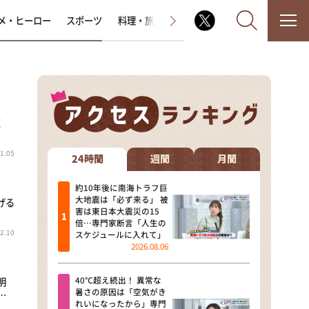
メ・ヒーロー
スポーツ
料理・旅
ラジオ番組
その他
皮
なるみ・岡村の過ぎるTV
1.05
相席食堂
24時間
週間
月間
これ余談なんですけど・・・
約10年後に南海トラフ巨
大地震は「必ず来る」 被
げる
害は東日本大震災の15
～人生密着トークバラエティ！
倍…専門家断言「人生の
～ やすとものいたって真剣です
2.10
スケジュールに入れて」
2026.08.06
探偵！ナイトスクープ
40℃超え続出！ 異常な
明
news おかえり
暑さの原因は「空気がき
…
れいになったから」専門