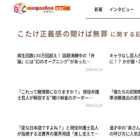
新着
インタビュー
こたけ正義感の聞けば無罪
に関する
再生回数130万回超え！ 話題沸騰中の「弁
キャラなし芸人
論」には“幻のオープニング”があった…
に！？ かが屋
2026.01.15
「これって賭博罪になりますか？」 現役弁護
「僕たちの初期費
士芸人が解説する“賭け麻雀のボーダー…
準決勝進出の若
2025.12.24
「変な日本語ですよね？」と現役弁護士芸人
漫才中の“奥さん
が指摘する法曹界の業界用語「差し支えで…
の呼び方に人気