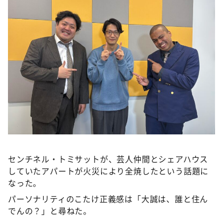
DAIGOも台所 ～きょうの献立 何にする？～
本日はダイアンなり！シーズン２
朝だ！生です旅サラダ
教えて！ニュースライブ 正義のミカタ
ＬＩＦＥ～夢のカタチ～
新婚さんいらっしゃい！
ポツンと一軒家
ザキ山小屋本館
ぺこぱのまるスポ
センチネル・トミサットが、芸人仲間とシェアハウス
アナ回覧板
していたアパートが火災により全焼したという話題に
なった。
パーソナリティのこたけ正義感は「大誠は、誰と住ん
でんの？」と尋ねた。