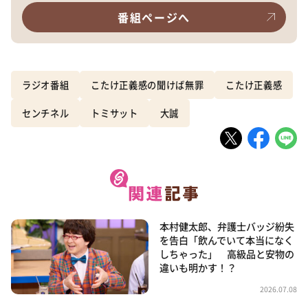
番組ページへ
ラジオ番組
こたけ正義感の聞けば無罪
こたけ正義感
センチネル
トミサット
大誠
本村健太郎、弁護士バッジ紛失
を告白「飲んでいて本当になく
しちゃった」 高級品と安物の
違いも明かす！？
2026.07.08