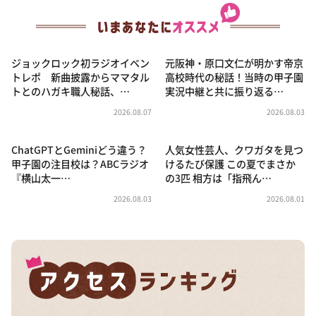
ジョックロック初ラジオイベン
元阪神・原口文仁が明かす帝京
トレポ 新曲披露からママタル
高校時代の秘話！当時の甲子園
トとのハガキ職人秘話、…
実況中継と共に振り返る…
2026.08.07
2026.08.03
ChatGPTとGeminiどう違う？
人気女性芸人、クワガタを見つ
甲子園の注目校は？ABCラジオ
けるたび保護 この夏でまさか
『横山太一…
の3匹 相方は「指飛ん…
2026.08.03
2026.08.01