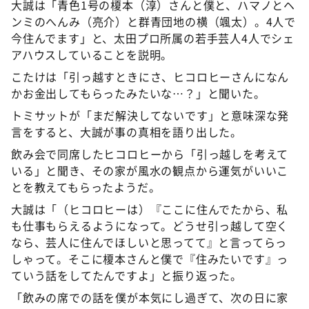
大誠は「青色1号の榎本（淳）さんと僕と、ハマノとヘ
ンミのへんみ（亮介）と群青団地の横（颯太）。4人で
今住んでます」と、太田プロ所属の若手芸人4人でシェ
アハウスしていることを説明。
こたけは「引っ越すときにさ、ヒコロヒーさんになん
かお金出してもらったみたいな…？」と聞いた。
トミサットが「まだ解決してないです」と意味深な発
言をすると、大誠が事の真相を語り出した。
飲み会で同席したヒコロヒーから「引っ越しを考えて
いる」と聞き、その家が風水の観点から運気がいいこ
とを教えてもらったようだ。
大誠は「（ヒコロヒーは）『ここに住んでたから、私
も仕事もらえるようになって。どうせ引っ越して空く
なら、芸人に住んでほしいと思ってて』と言ってらっ
しゃって。そこに榎本さんと僕で『住みたいです』っ
ていう話をしてたんですよ」と振り返った。
「飲みの席での話を僕が本気にし過ぎて、次の日に家