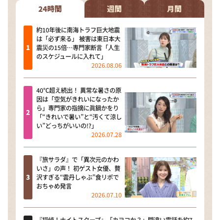
24時間
週間
月間
約10年後に南海トラフ巨大地震
は「必ず来る」 被害は東日本大
震災の15倍…専門家断言「人生
のスケジュールに入れて」
2026.08.06
40℃超え続出！ 異常な暑さの原
因は「空気がきれいになったか
ら」専門家の指摘に眞鍋かをり
「“きれいで暑い”と“汚くて涼し
い”どっちがいいの!?」
2026.07.28
『旅サラダ』で「異次元のかわ
いさ」の声！ 初ゲスト女優、贅
沢すぎる“雲丹しゃぶ”食リポで
おちゃめ発言
2026.07.10