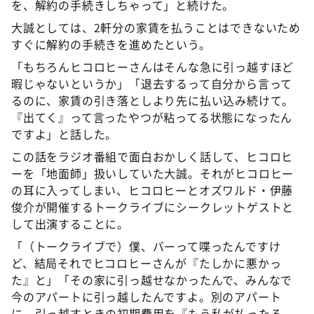
を、解約の手続きしちゃって」と続けた。
大誠としては、2軒分の家賃を払うことはできないため
すぐに解約の手続きを進めたという。
「もちろんヒコロヒーさんはそんな急に引っ越すほど
暇じゃないというか」「退去するって自分から言って
るのに、家賃の引き落としより先に払い込み続けて。
『出てく』って言ったやつが粘ってる状態になったん
ですよ」と話した。
この話をラジオ番組で面白おかしく話して、ヒコロヒ
ーを「地面師」扱いしていた大誠。それがヒコロヒー
の耳に入ってしまい、ヒコロヒーとオズワルド・伊藤
俊介が開催するトークライブにシークレットゲストと
して出演することに。
「（トークライブで）僕、バーって喋ったんですけ
ど、結局それでヒコロヒーさんが『たしかに悪かっ
た』と」「その家に引っ越せなかったんで、みんなで
今のアパートに引っ越したんですよ。別のアパート
に。引っ越すときの初期費用を『もう私が払ったる