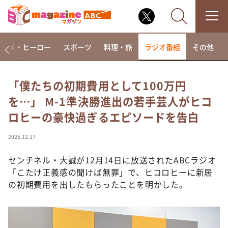
アニメ・ヒーロー
スポーツ
料理・旅
ラジオ番組
その他
「僕たちの初期費用として100万円
を…」 M-1準決勝進出の若手芸人がヒコ
なるみ・岡村の過ぎるTV
ロヒーの豪快過ぎるエピソードを告白
相席食堂
これ余談なんですけど・・・
2025.12.17
～人生密着トークバラエティ！～ やすとものいたっ
て真剣です
センチネル・大誠が12月14日に放送されたABCラジオ
「こたけ正義感の聞けば無罪」で、ヒコロヒーに新居
探偵！ナイトスクープ
の初期費用を出したもらったことを明かした。
news おかえり
河合＆A.B.C-Z塚田×福井アナ「なんでやねん！？」
（news おかえり）