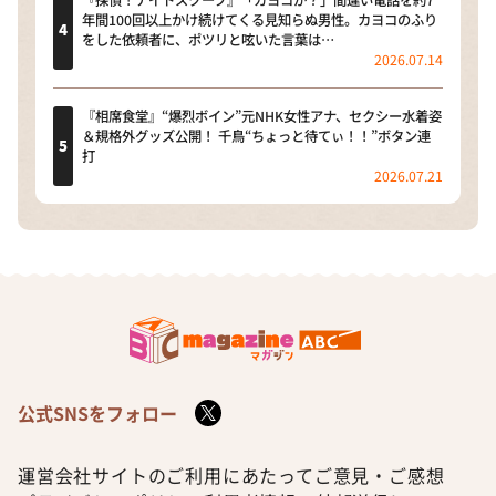
『探偵！ナイトスクープ』「カヨコか？」間違い電話を約7
年間100回以上かけ続けてくる見知らぬ男性。カヨコのふり
をした依頼者に、ポツリと呟いた言葉は…
2026.07.14
『相席食堂』“爆烈ボイン”元NHK女性アナ、セクシー水着姿
＆規格外グッズ公開！ 千鳥“ちょっと待てぃ！！”ボタン連
打
2026.07.21
公式SNSをフォロー
運営会社
サイトのご利用にあたって
ご意見・ご感想