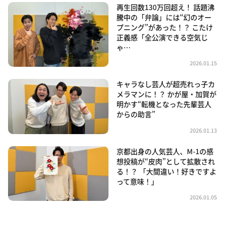
再生回数130万回超え！ 話題沸
騰中の「弁論」には“幻のオー
プニング”があった！？ こたけ
正義感「全公演できる空気じ
ゃ…
2026.01.15
キャラなし芸人が超売れっ子カ
メラマンに！？ かが屋・加賀が
明かす“転機となった先輩芸人
からの助言”
2026.01.13
京都出身の人気芸人、M-1の感
想投稿が“皮肉”として拡散され
る！？ 「大間違い！好きですよ
って意味！」
2026.01.05