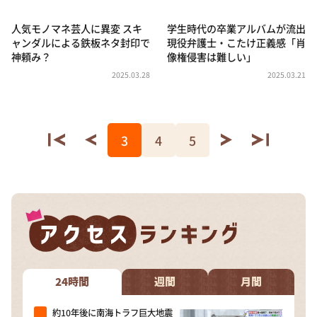
人気モノマネ芸人に異変 スキ
学生時代の卒業アルバムが流出
ャンダルによる鉄板ネタ封印で
現役弁護士・こたけ正義感「肖
神頼み？
像権侵害は難しい」
2025.03.28
2025.03.21
3
4
5
24時間
週間
月間
約10年後に南海トラフ巨大地震