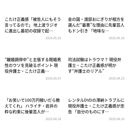
DAIGOも台所 ～きょうの献立 何にする？～
本日はダイアンなり！シーズン２
こたけ正義感「被告人にもそう
金の国・渡部おにぎりが相方を
朝だ！生です旅サラダ
言ってるので」 地上波ラジオ
選んだ“最悪”な理由に先輩芸人
に進出し最初の収録で起…
もドン引き 「地味な…
教えて！ニュースライブ 正義のミカタ
2025.05.25
2025.05.16
ＬＩＦＥ～夢のカタチ～
新婚さんいらっしゃい！
“離婚調停中”と主張する既婚男
司法試験はトラウマ？ 現役弁
ポツンと一軒家
性のウソを見破るポイント 現
護士・こたけ正義感が明か
役弁護士・こたけ正義…
す“弁護士のリアル”
ザキ山小屋本館
2025.05.07
2025.04.23
ぺこぱのまるスポ
アナ回覧板
「お笑いで100万円稼いだら教
レンタルDVDの滞納トラブルに
えてくれ」 ハライチ・岩井の
現役弁護士・こたけ正義感が忠
粋な約束に後輩芸人が…
告 「自分のものにす…
2025.04.16
2025.04.10