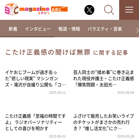
新着
インタビュー
報道・情報
バラエティ・音楽
ドラ
こたけ正義感の聞けば無罪
に関する記事
なるみ・岡村の過ぎるTV
相席食堂
イケおじブームが過ぎ去っ
芸人同士の“揉め事”に巻き込ま
た“悲しい現実” マシンガン
れた現役弁護士・こたけ正義感
これ余談なんですけど・・・
ズ・滝沢が自撮り公開も「コ…
「爆笑問題・太田光…
～人生密着トークバラエティ！～ やすとものいたっ
2025.06.11
2025.06.04
て真剣です
探偵！ナイトスクープ
こたけ正義感「至福の時間です
ふざけて販売したお笑いライブ
news おかえり
よ」 ラジオパーソナリティー
のチケットがまさかの売れ行
河合＆A.B.C-Z塚田×福井アナ「なんでやねん！？」
としての喜びを明かす
き？ “推し活文化”にク…
（news おかえり）
2025.06.01
2025.05.28