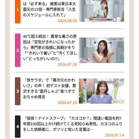
は「必ず来る」 被害は東日本大
震災の15倍…専門家断言「人生
のスケジュールに入れて」
2026.08.06
40℃超え続出！ 異常な暑さの原
因は「空気がきれいになったか
ら」専門家の指摘に眞鍋かをり
「“きれいで暑い”と“汚くて涼し
い”どっちがいいの!?」
2026.07.28
『旅サラダ』で「異次元のかわ
いさ」の声！ 初ゲスト女優、贅
沢すぎる“雲丹しゃぶ”食リポで
おちゃめ発言
2026.07.10
『探偵！ナイトスクープ』「カヨコか？」間違い電話を約7
年間100回以上かけ続けてくる見知らぬ男性。カヨコのふり
をした依頼者に、ポツリと呟いた言葉は…
2026.07.14