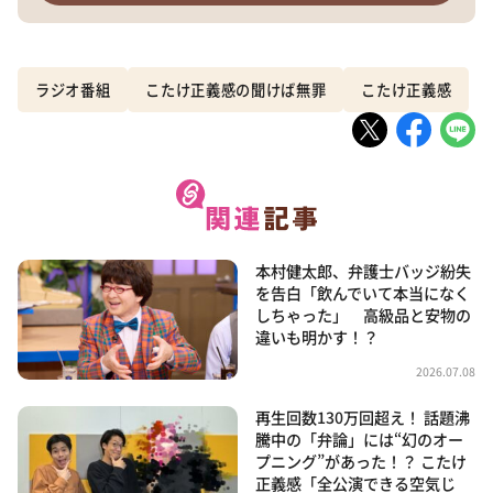
ラジオ番組
こたけ正義感の聞けば無罪
こたけ正義感
本村健太郎、弁護士バッジ紛失
を告白「飲んでいて本当になく
しちゃった」 高級品と安物の
違いも明かす！？
2026.07.08
再生回数130万回超え！ 話題沸
騰中の「弁論」には“幻のオー
プニング”があった！？ こたけ
正義感「全公演できる空気じ