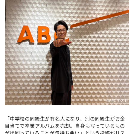
DAIGOも台所 ～きょうの献立 何にする？～
本日はダイアンなり！シーズン２
朝だ！生です旅サラダ
教えて！ニュースライブ 正義のミカタ
ＬＩＦＥ～夢のカタチ～
新婚さんいらっしゃい！
ポツンと一軒家
ザキ山小屋本館
ぺこぱのまるスポ
アナ回覧板
©️ABCラジオ
「中学校の同級生が有名人になり、別の同級生がお金
目当てで卒業アルバムを売却。自身も写っているもの
が出回っていることが気持ち悪い」という投稿がリス