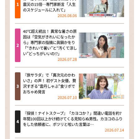
震災の15倍…専門家断言「人生
のスケジュールに入れて」
2026.08.06
40℃超え続出！ 異常な暑さの原
因は「空気がきれいになったか
ら」専門家の指摘に眞鍋かをり
「“きれいで暑い”と“汚くて涼し
い”どっちがいいの!?」
2026.07.28
『旅サラダ』で「異次元のかわ
いさ」の声！ 初ゲスト女優、贅
沢すぎる“雲丹しゃぶ”食リポで
おちゃめ発言
2026.07.10
『探偵！ナイトスクープ』「カヨコか？」間違い電話を約7
年間100回以上かけ続けてくる見知らぬ男性。カヨコのふり
をした依頼者に、ポツリと呟いた言葉は…
2026.07.14