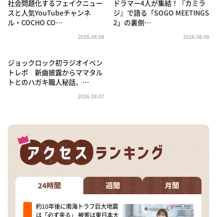
社会問題化するフェイクニュー
ドラマー4人が集結！『カミラ
スと人気YouTubeチャンネ
ジ』で語る「SOGO MEETINGS
ル・COCHO CO…
2」の裏側…
2026.08.08
2026.08.08
ジョックロック初ラジオイベン
トレポ 新曲披露からママタル
トとのハガキ職人秘話、…
2026.08.07
24時間
週間
月間
約10年後に南海トラフ巨大地震
は「必ず来る」 被害は東日本大