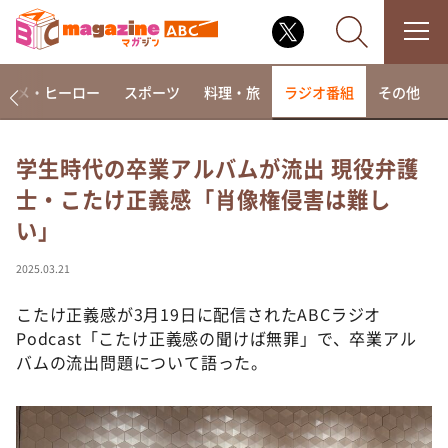
アニメ・ヒーロー
スポーツ
料理・旅
ラジオ番組
その他
学生時代の卒業アルバムが流出 現役弁護
士・こたけ正義感「肖像権侵害は難し
なるみ・岡村の過ぎるTV
い」
相席食堂
これ余談なんですけど・・・
2025.03.21
～人生密着トークバラエティ！～ やすとものいたっ
て真剣です
こたけ正義感が3月19日に配信されたABCラジオ
Podcast「こたけ正義感の聞けば無罪」で、卒業アル
探偵！ナイトスクープ
バムの流出問題について語った。
news おかえり
河合＆A.B.C-Z塚田×福井アナ「なんでやねん！？」
（news おかえり）