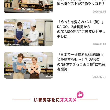
国出身ゲストが冷静ツッコミ！
2026.08.06
「めっちゃ愛されパパ（笑）」
DAIGO、2歳長男から
の“DAIGO呼び”に苦笑いもデレ
デレに！
2026.08.02
「日本で一番有名な料理番組」
と豪語するも…！？ DAIGO
の“謙虚すぎる自画自賛”に視聴
者爆笑
2026.07.30