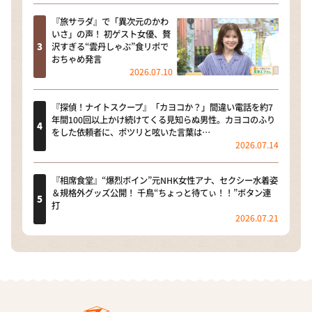
『旅サラダ』で「異次元のかわ
いさ」の声！ 初ゲスト女優、贅
沢すぎる“雲丹しゃぶ”食リポで
おちゃめ発言
2026.07.10
『探偵！ナイトスクープ』「カヨコか？」間違い電話を約7
年間100回以上かけ続けてくる見知らぬ男性。カヨコのふり
をした依頼者に、ポツリと呟いた言葉は…
2026.07.14
『相席食堂』“爆烈ボイン”元NHK女性アナ、セクシー水着姿
＆規格外グッズ公開！ 千鳥“ちょっと待てぃ！！”ボタン連
打
2026.07.21