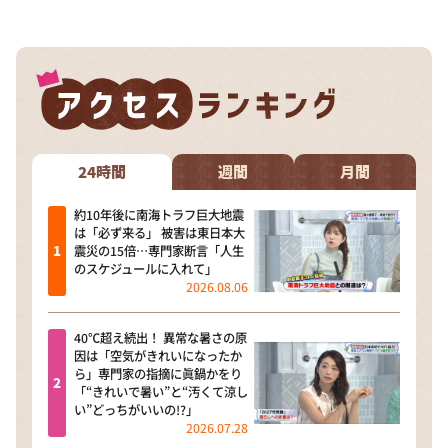
24時間
週間
月間
約10年後に南海トラフ巨大地震
は「必ず来る」 被害は東日本大
震災の15倍…専門家断言「人生
のスケジュールに入れて」
2026.08.06
40℃超え続出！ 異常な暑さの原
因は「空気がきれいになったか
ら」専門家の指摘に眞鍋かをり
「“きれいで暑い”と“汚くて涼し
い”どっちがいいの!?」
2026.07.28