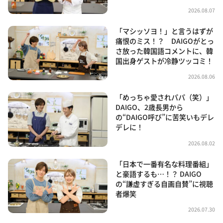
2026.08.07
「マシッソヨ！」と言うはずが
痛恨のミス！？ DAIGOがとっ
さ放った韓国語コメントに、韓
国出身ゲストが冷静ツッコミ！
2026.08.06
「めっちゃ愛されパパ（笑）」
DAIGO、2歳長男から
の“DAIGO呼び”に苦笑いもデレ
デレに！
2026.08.02
「日本で一番有名な料理番組」
と豪語するも…！？ DAIGO
の“謙虚すぎる自画自賛”に視聴
者爆笑
2026.07.30