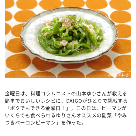
DAIGOも台所 ～きょうの献立 何にする？～
本日はダイアンなり！シーズン２
朝だ！生です旅サラダ
教えて！ニュースライブ 正義のミカタ
ＬＩＦＥ～夢のカタチ～
新婚さんいらっしゃい！
ポツンと一軒家
©️ABCテレビ
ザキ山小屋本館
ぺこぱのまるスポ
金曜日は、料理コラムニストの山本ゆりさんが教える
アナ回覧板
簡単でおいしいレシピに、DAIGOがひとりで挑戦する
「ボクでもできる金曜日！」。この日は、ピーマンが
いくらでも食べられるゆりさんオススメの副菜「やみ
つきベーコンピーマン」を作った。