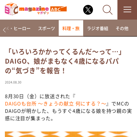
アニメ・ヒーロー
スポーツ
料理・旅
ラジオ番組
その他
「いろいろかかってくるんだ〜って…」
DAIGO、娘がまもなく4歳になるパパ
なるみ・岡村の過ぎるTV
の“気づき”を報告！
相席食堂
これ余談なんですけど・・・
2024.08.30
～人生密着トークバラエティ！～ やすとものいたっ
て真剣です
8月30日（金）に放送された『
DAIGOも台所 ～きょうの献立 何にする？～
』でMCの
探偵！ナイトスクープ
DAIGOが明かした、もうすぐ4歳になる娘を持つ親の実
news おかえり
感に注目が集まった。
河合＆A.B.C-Z塚田×福井アナ「なんでやねん！？」
（news おかえり）