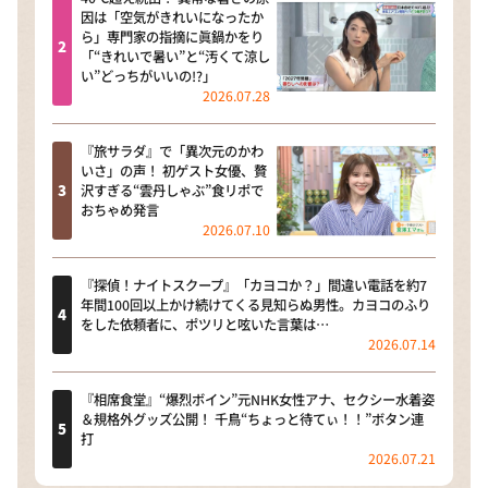
因は「空気がきれいになったか
ら」専門家の指摘に眞鍋かをり
「“きれいで暑い”と“汚くて涼し
い”どっちがいいの!?」
2026.07.28
『旅サラダ』で「異次元のかわ
いさ」の声！ 初ゲスト女優、贅
沢すぎる“雲丹しゃぶ”食リポで
おちゃめ発言
2026.07.10
『探偵！ナイトスクープ』「カヨコか？」間違い電話を約7
年間100回以上かけ続けてくる見知らぬ男性。カヨコのふり
をした依頼者に、ポツリと呟いた言葉は…
2026.07.14
『相席食堂』“爆烈ボイン”元NHK女性アナ、セクシー水着姿
＆規格外グッズ公開！ 千鳥“ちょっと待てぃ！！”ボタン連
打
2026.07.21