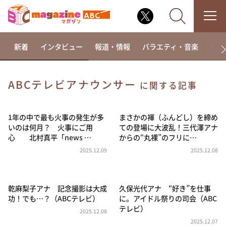
新着
インタビュー
報道・情報
バラエティ・音楽
ドラ
ABCテレビアナウンサー
に関する記事
なるみ・岡村の過ぎるTV
相席食堂
1年の中で最も火事の発生が多
まさかの褌（ふんどし）を締め
いのは何月？ 火事にご用
ての登場に大波乱！三代澤アナ
これ余談なんですけど・・・
心 北村真平「news …
からの“丸裸”のフリに…
～人生密着トークバラエティ！～ やすとものいたっ
2025.12.09
2025.12.08
て真剣です
探偵！ナイトスクープ
乾麻梨子アナ 記念撮影は大成
久保光代アナ “好き”を仕事
news おかえり
功！でも…？（ABCテレビ）
に。アイドル祭りの司会（ABC
河合＆A.B.C-Z塚田×福井アナ「なんでやねん！？」
テレビ）
（news おかえり）
2025.12.08
2025.12.07