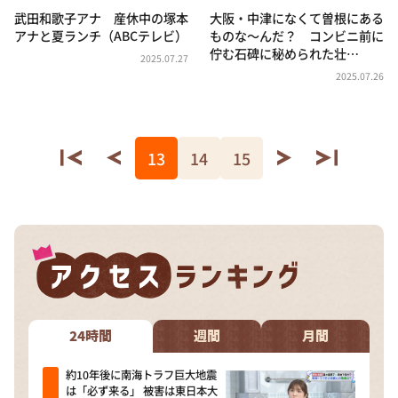
武田和歌子アナ 産休中の塚本
大阪・中津になくて曽根にある
アナと夏ランチ（ABCテレビ）
ものな～んだ？ コンビニ前に
佇む石碑に秘められた壮…
2025.07.27
2025.07.26
13
14
15
24時間
週間
月間
約10年後に南海トラフ巨大地震
は「必ず来る」 被害は東日本大