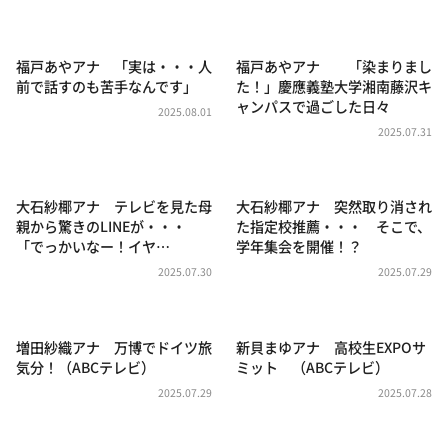
DAIGOも台所 ～きょうの献立 何にする？～
本日はダイアンなり！シーズン２
福戸あやアナ 「実は・・・人
福戸あやアナ 「染まりまし
朝だ！生です旅サラダ
前で話すのも苦手なんです」
た！」慶應義塾大学湘南藤沢キ
ャンパスで過ごした日々
教えて！ニュースライブ 正義のミカタ
2025.08.01
2025.07.31
ＬＩＦＥ～夢のカタチ～
新婚さんいらっしゃい！
大石紗椰アナ テレビを見た母
大石紗椰アナ 突然取り消され
ポツンと一軒家
親から驚きのLINEが・・・
た指定校推薦・・・ そこで、
「でっかいなー！イヤ…
学年集会を開催！？
ザキ山小屋本館
2025.07.30
2025.07.29
ぺこぱのまるスポ
アナ回覧板
増田紗織アナ 万博でドイツ旅
新貝まゆアナ 高校生EXPOサ
気分！（ABCテレビ）
ミット （ABCテレビ）
2025.07.29
2025.07.28