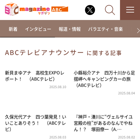
新着
インタビュー
報道・情報
バラエティ・音楽
ドラ
ABCテレビアナウンサー
に関する記事
なるみ・岡村の過ぎるTV
相席食堂
新貝まゆアナ 高校生EXPOレ
小縣裕介アナ 四万十川から足
ポート！ （ABCテレビ）
摺岬へキャンピングカーの旅
これ余談なんですけど・・・
（ABCテレビ）
2025.08.10
～人生密着トークバラエティ！～ やすとものいたっ
2025.08.04
て真剣です
探偵！ナイトスクープ
久保光代アナ 四つ葉発見！い
『神戸・湊川に“ヴェルサイユ
news おかえり
いことありそう！ （ABCテレ
宮殿の柱”があるのなんでやね
河合＆A.B.C-Z塚田×福井アナ「なんでやねん！？」
ビ）
ん！？ 塚田僚一（A.…
（news おかえり）
2025.08.03
2025.08.02