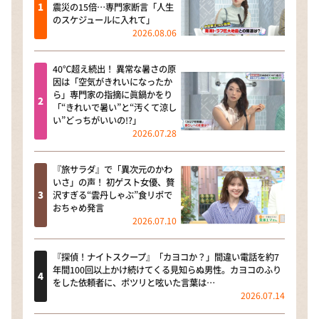
震災の15倍…専門家断言「人生
のスケジュールに入れて」
2026.08.06
40℃超え続出！ 異常な暑さの原
因は「空気がきれいになったか
ら」専門家の指摘に眞鍋かをり
「“きれいで暑い”と“汚くて涼し
い”どっちがいいの!?」
2026.07.28
『旅サラダ』で「異次元のかわ
いさ」の声！ 初ゲスト女優、贅
沢すぎる“雲丹しゃぶ”食リポで
おちゃめ発言
2026.07.10
『探偵！ナイトスクープ』「カヨコか？」間違い電話を約7
年間100回以上かけ続けてくる見知らぬ男性。カヨコのふり
をした依頼者に、ポツリと呟いた言葉は…
2026.07.14