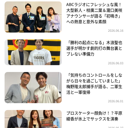
ABCラジオにフレッシュな風！
大型新人・枝廣二葉＆瀧口美咲
アナウンサーが語る「初鳴き」
への熱意と意外な素顔
2026.06.16
「勝利の起点になる」木浪聖也
選手が明かす劇的打の舞台裏と
ブレない準備力
2026.06.03
「気持ちのコントロールをしな
がら日々を過ごしていました」
梅野隆太郎捕手が語る、二軍生
活と一軍復帰
2026.06.01
プロスケーター顔負け！？平原
綾香が氷上でサックスを演奏
2026.05.27