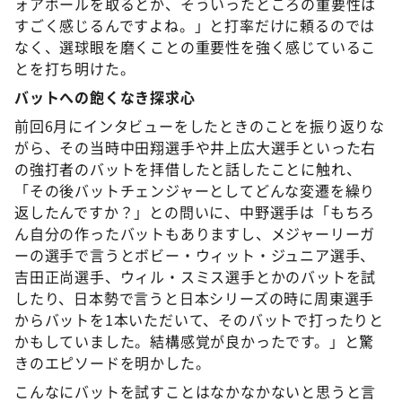
ォアボールを取るとか、そういったところの重要性は
すごく感じるんですよね。」と打率だけに頼るのでは
なく、選球眼を磨くことの重要性を強く感じているこ
とを打ち明けた。
バットへの飽くなき探求心
前回6月にインタビューをしたときのことを振り返りな
がら、その当時中田翔選手や井上広大選手といった右
の強打者のバットを拝借したと話したことに触れ、
「その後バットチェンジャーとしてどんな変遷を繰り
返したんですか？」との問いに、中野選手は「もちろ
ん自分の作ったバットもありますし、メジャーリーガ
ーの選手で言うとボビー・ウィット・ジュニア選手、
吉田正尚選手、ウィル・スミス選手とかのバットを試
したり、日本勢で言うと日本シリーズの時に周東選手
からバットを1本いただいて、そのバットで打ったりと
かもしていました。結構感覚が良かったです。」と驚
きのエピソードを明かした。
こんなにバットを試すことはなかなかないと思うと言