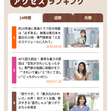
24時間
週間
月間
約10年後に南海トラフ巨大地震
は「必ず来る」 被害は東日本大
震災の15倍…専門家断言「人生
のスケジュールに入れて」
2026.08.06
40℃超え続出！ 異常な暑さの原
因は「空気がきれいになったか
ら」専門家の指摘に眞鍋かをり
「“きれいで暑い”と“汚くて涼し
い”どっちがいいの!?」
2026.07.28
『旅サラダ』で「異次元のかわ
いさ」の声！ 初ゲスト女優、贅
沢すぎる“雲丹しゃぶ”食リポで
おちゃめ発言