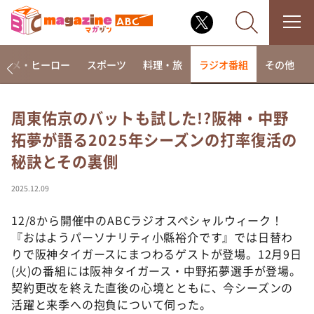
アニメ・ヒーロー
スポーツ
料理・旅
ラジオ番組
その他
周東佑京のバットも試した!?阪神・中野
拓夢が語る2025年シーズンの打率復活の
なるみ・岡村の過ぎるTV
秘訣とその裏側
相席食堂
これ余談なんですけど・・・
2025.12.09
～人生密着トークバラエティ！～ やすとものいたっ
て真剣です
12/8から開催中のABCラジオスペシャルウィーク！
『おはようパーソナリティ小縣裕介です』では日替わ
探偵！ナイトスクープ
りで阪神タイガースにまつわるゲストが登場。12月9日
news おかえり
(火)の番組には阪神タイガース・中野拓夢選手が登場。
河合＆A.B.C-Z塚田×福井アナ「なんでやねん！？」
契約更改を終えた直後の心境とともに、今シーズンの
（news おかえり）
活躍と来季への抱負について伺った。