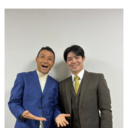
DAIGOも台所 ～きょうの献立 何にする？～
本日はダイアンなり！シーズン２
朝だ！生です旅サラダ
教えて！ニュースライブ 正義のミカタ
ＬＩＦＥ～夢のカタチ～
新婚さんいらっしゃい！
ポツンと一軒家
ザキ山小屋本館
ぺこぱのまるスポ
アナ回覧板