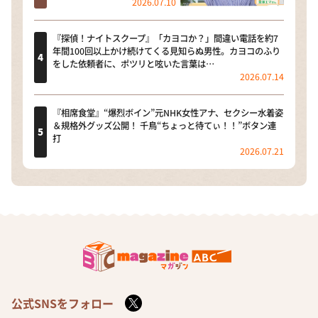
2026.07.10
『探偵！ナイトスクープ』「カヨコか？」間違い電話を約7
年間100回以上かけ続けてくる見知らぬ男性。カヨコのふり
をした依頼者に、ポツリと呟いた言葉は…
2026.07.14
『相席食堂』“爆烈ボイン”元NHK女性アナ、セクシー水着姿
＆規格外グッズ公開！ 千鳥“ちょっと待てぃ！！”ボタン連
打
2026.07.21
公式SNSをフォロー