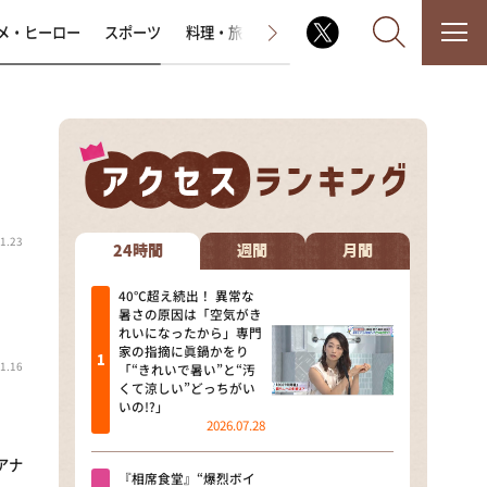
メ・ヒーロー
スポーツ
料理・旅
ラジオ番組
その他
なるみ・岡村の過ぎるTV
1.23
相席食堂
24時間
週間
月間
これ余談なんですけど・・・
40℃超え続出！ 異常な
暑さの原因は「空気がき
れいになったから」専門
～人生密着トークバラエティ！
家の指摘に眞鍋かをり
～ やすとものいたって真剣です
1.16
「“きれいで暑い”と“汚
くて涼しい”どっちがい
探偵！ナイトスクープ
いの!?」
2026.07.28
news おかえり
アナ
『相席食堂』“爆烈ボイ