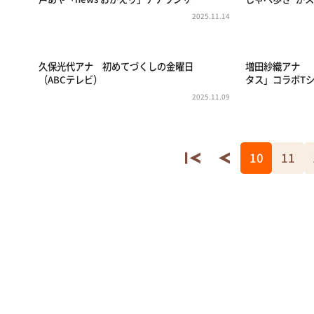
2025.11.14
久保光代アナ 初めてづくしの金曜日
増田紗織アナ 「SA
（ABCテレビ）
タス」コラボT
2025.11.09
10
11