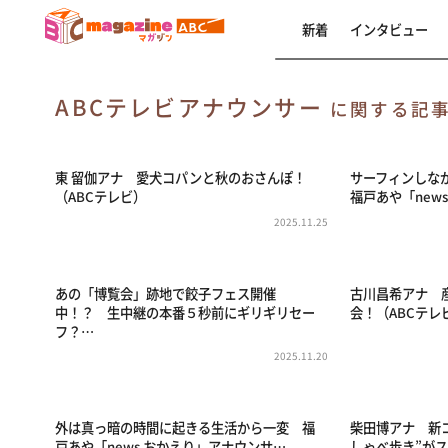
新着
インタビュー
ABCテレビアナウンサー
に関する記
東 留伽アナ 愛犬コパンと秋のおさんぽ！
サーフィンしな
（ABCテレビ）
福戸あや「new
2025.11.25
あの「博覧会」跡地で餃子フェス開催
古川昌希アナ 
中！？ 生中継の本番５秒前にギリギリセー
会！（ABCテレ
フ？…
2025.11.20
外は真っ暗の時間に起きる生活から一変 福
柴田博アナ 新
戸あや「news おかえり」アナウンサ…
しゃべ歩き”がス