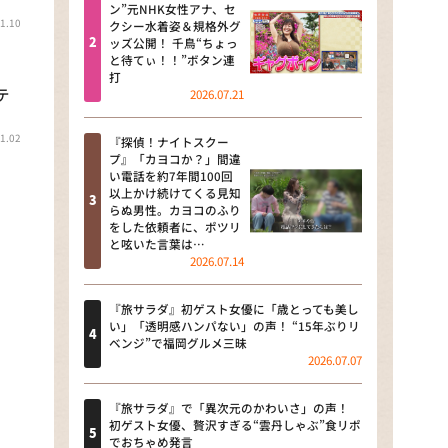
河合＆A.B.C-Z塚田×福井アナ
ン”元NHK女性アナ、セ
1.10
クシー水着姿＆規格外グ
「なんでやねん！？」（news お
ッズ公開！ 千鳥“ちょっ
かえり）
と待てぃ！！”ボタン連
打
DAIGOも台所 ～きょうの献立 何
2026.07.21
テ
にする？～
1.02
『探偵！ナイトスクー
本日はダイアンなり！シーズン２
プ』「カヨコか？」間違
い電話を約7年間100回
朝だ！生です旅サラダ
以上かけ続けてくる見知
らぬ男性。カヨコのふり
をした依頼者に、ポツリ
教えて！ニュースライブ 正義の
と呟いた言葉は…
ミカタ
2026.07.14
ＬＩＦＥ～夢のカタチ～
『旅サラダ』初ゲスト女優に「歳とっても美し
い」「透明感ハンパない」の声！ “15年ぶりリ
新婚さんいらっしゃい！
ベンジ”で福岡グルメ三昧
2026.07.07
ポツンと一軒家
『旅サラダ』で「異次元のかわいさ」の声！
ザキ山小屋本館
初ゲスト女優、贅沢すぎる“雲丹しゃぶ”食リポ
でおちゃめ発言