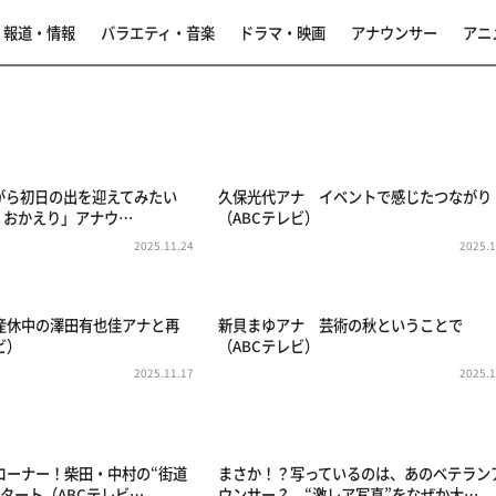
報道・情報
バラエティ・音楽
ドラマ・映画
アナウンサー
アニ
事
がら初日の出を迎えてみたい
久保光代アナ イベントで感じたつながり
s おかえり」アナウ…
（ABCテレビ）
2025.11.24
2025.1
産休中の澤田有也佳アナと再
新貝まゆアナ 芸術の秋ということで
ビ）
（ABCテレビ）
2025.11.17
2025.1
コーナー！柴田・中村の“街道
まさか！？写っているのは、あのベテラン
タート（ABCテレビ…
ウンサー？ “激レア写真”をなぜか大…