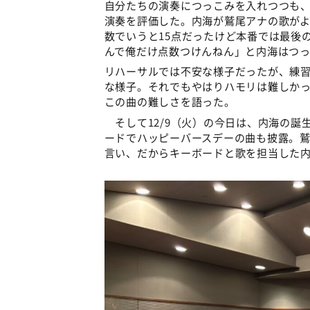
自分たちの演奏につっこみを入れつつも
演奏を評価した。内海が鷲尾アナの歌が
数でいうと15点だったけど本番では最後
んで俺だけ点数つけんねん」と内海はつ
リハーサルでは不安な様子だったが、練
な様子。それでもやはりハモリは難しか
この曲の難しさを語った。
そして12/9（火）の今日は、内海の誕
ードでハッピーバースデーの曲も披露。
言い、だからキーボードと歌を担当した