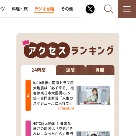
ーツ
料理・旅
ラジオ番組
その他
なるみ・岡村の過ぎるTV
相席食堂
24時間
週間
月間
これ余談なんですけど・・・
約10年後に南海トラフ巨
大地震は「必ず来る」 被
害は東日本大震災の15
～人生密着トークバラエティ！
倍…専門家断言「人生の
～ やすとものいたって真剣です
スケジュールに入れて」
2026.08.06
探偵！ナイトスクープ
40℃超え続出！ 異常な
news おかえり
暑さの原因は「空気がき
れいになったから」専門