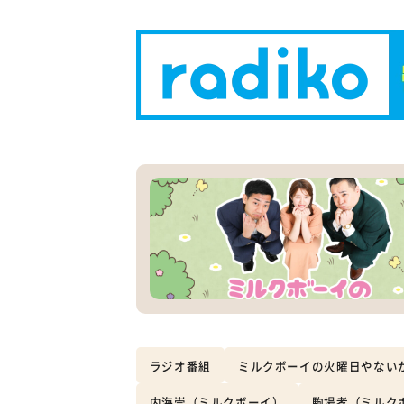
ラジオ番組
ミルクボーイの火曜日やない
内海崇（ミルクボーイ）
駒場孝（ミルク