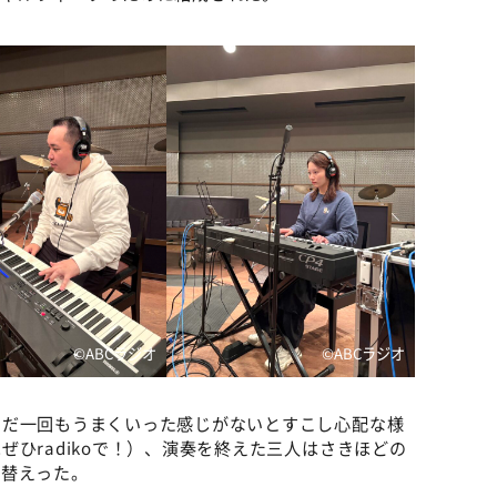
©️ABCラジオ
©️ABCラジオ
まだ一回もうまくいった感じがないとすこし心配な様
ひradikoで！）、演奏を終えた三人はさきほどの
り替えった。