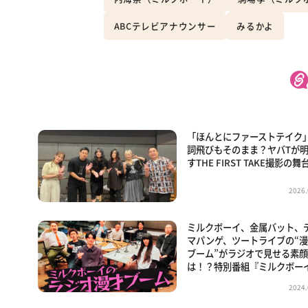
ABCテレビアナウンサー
みるかよ
「ほんとにファーストテイク
詞飛びもそのまま？ヤバTが
すTHE FIRST TAKE撮影の舞
2026.
ミルクボーイ、金属バット、
マパンゲ、ツートライブの“
ブーム”がラジオで見せる素
は！？特別番組『ミルクボー
2024.