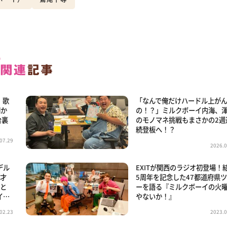
」歌
「なんで俺だけハードル上が
明か
の！？」ミルクボーイ内海、
台裏
のモノマネ挑戦もまさかの2週
続登板へ！？
07.29
2026.0
デル
EXITが関西のラジオ初登場！
漫才
5周年を記念した47都道府県
顔と
ーを語る『ミルクボーイの火
イ…
やないか！』
02.23
2023.0