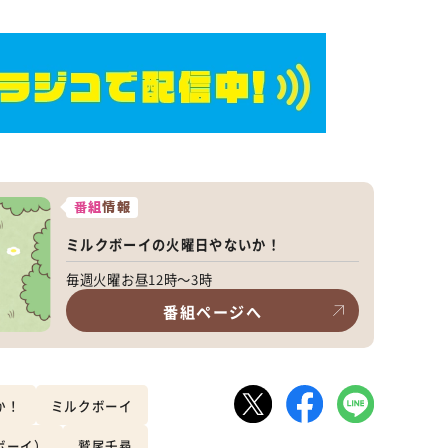
番組
情報
ミルクボーイの火曜日やないか！
毎週火曜お昼12時～3時
番組ページへ
か！
ミルクボーイ
ボーイ）
鷲尾千尋