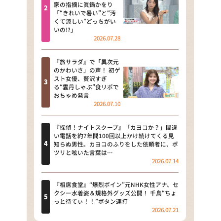
河合＆A.B.C-Z塚田×福井アナ
家の指摘に眞鍋かをり
「“きれいで暑い”と“汚
「なんでやねん！？」（news お
くて涼しい”どっちがい
かえり）
いの!?」
2026.07.28
DAIGOも台所 ～きょうの献立 何
にする？～
『旅サラダ』で「異次元
のかわいさ」の声！ 初ゲ
本日はダイアンなり！シーズン２
スト女優、贅沢すぎ
る“雲丹しゃぶ”食リポで
朝だ！生です旅サラダ
おちゃめ発言
2026.07.10
教えて！ニュースライブ 正義の
ミカタ
『探偵！ナイトスクープ』「カヨコか？」間違
い電話を約7年間100回以上かけ続けてくる見
ＬＩＦＥ～夢のカタチ～
知らぬ男性。カヨコのふりをした依頼者に、ポ
ツリと呟いた言葉は…
2026.07.14
新婚さんいらっしゃい！
ポツンと一軒家
『相席食堂』“爆烈ボイン”元NHK女性アナ、セ
クシー水着姿＆規格外グッズ公開！ 千鳥“ちょ
っと待てぃ！！”ボタン連打
ザキ山小屋本館
2026.07.21