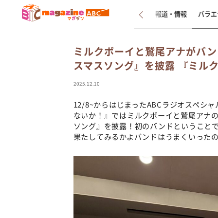
新着
インタビュー
報道・情報
バラエ
ミルクボーイと鷲尾アナがバンドに
スマスソング』を披露 『ミル
2025.12.10
12/8~からはじまったABCラジオスペ
ないか！』ではミルクボーイと鷲尾アナの３
ソング』を披露！初のバンドということ
果たしてみるかよバンドはうまくいった