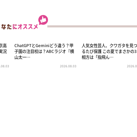
京高
ChatGPTとGeminiどう違う？甲
人気女性芸人、クワガタを見
実況
子園の注目校は？ABCラジオ『横
るたび保護 この夏でまさかの
山太一…
相方は「指飛ん…
.08.03
2026.08.03
2026.0