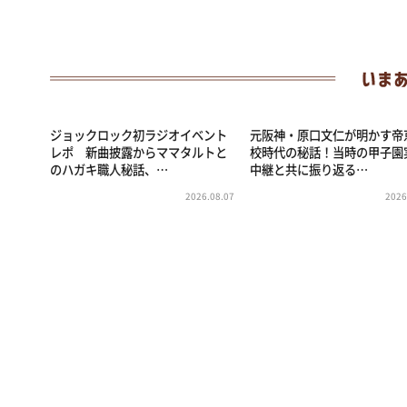
ジョックロック初ラジオイベント
元阪神・原口文仁が明かす帝
レポ 新曲披露からママタルトと
校時代の秘話！当時の甲子園
のハガキ職人秘話、…
中継と共に振り返る…
2026.08.07
2026