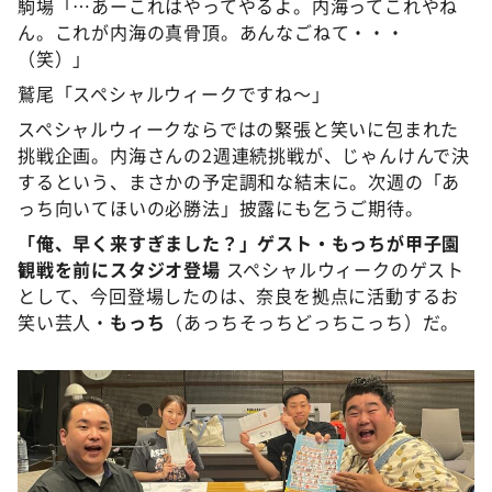
駒場「…あーこれはやってやるよ。内海ってこれやね
ん。これが内海の真骨頂。あんなごねて・・・
（笑）」
鷲尾「スペシャルウィークですね～」
スペシャルウィークならではの緊張と笑いに包まれた
挑戦企画。内海さんの2週連続挑戦が、じゃんけんで決
するという、まさかの予定調和な結末に。次週の「あ
っち向いてほいの必勝法」披露にも乞うご期待。
「俺、早く来すぎました？」ゲスト・もっちが甲子園
観戦を前にスタジオ登場
スペシャルウィークのゲスト
として、今回登場したのは、奈良を拠点に活動するお
笑い芸人・
もっち
（あっちそっちどっちこっち）だ。