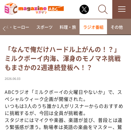
アニメ・ヒーロー
スポーツ
料理・旅
ラジオ番組
その他
「なんで俺だけハードル上がんの！？」
ミルクボーイ内海、渾身のモノマネ挑戦
なるみ・岡村の過ぎるTV
もまさかの2週連続登板へ！？
相席食堂
これ余談なんですけど・・・
2026.06.03
～人生密着トークバラエティ！～ やすとものいたっ
て真剣です
ABCラジオ「ミルクボーイの火曜日やないか」で、ス
ペシャルウィーク企画が開催された。
探偵！ナイトスクープ
いつもは3人のうち誰か1人がリスナーからのおすすめ
news おかえり
に挑戦するが、今回は全員が挑戦者。
河合＆A.B.C-Z塚田×福井アナ「なんでやねん！？」
スタジオにはマイクや楽器、楽譜が並び、普段とは違
（news おかえり）
う緊張感が漂う。駒場孝は英語の楽曲をマスター、鷲