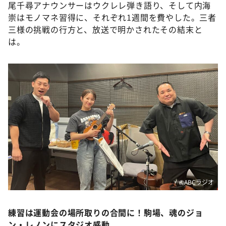
DAIGOも台所 ～きょうの献立 何にする？～
尾千尋アナウンサーはウクレレ弾き語り、そして内海
崇はモノマネ習得に、それぞれ1週間を費やした。三者
本日はダイアンなり！シーズン２
三様の挑戦の行方と、放送で明かされたその結末と
朝だ！生です旅サラダ
は。
教えて！ニュースライブ 正義のミカタ
ＬＩＦＥ～夢のカタチ～
新婚さんいらっしゃい！
ポツンと一軒家
ザキ山小屋本館
ぺこぱのまるスポ
アナ回覧板
©️ABCラジオ
練習は運動会の場所取りの合間に！駒場、魂のジョ
ン・レノンにスタジオ感動