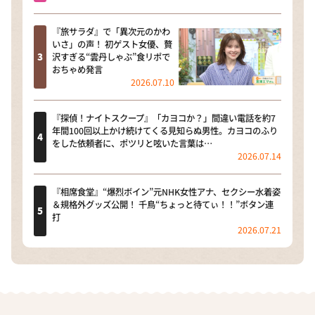
『旅サラダ』で「異次元のかわ
いさ」の声！ 初ゲスト女優、贅
沢すぎる“雲丹しゃぶ”食リポで
おちゃめ発言
2026.07.10
『探偵！ナイトスクープ』「カヨコか？」間違い電話を約7
年間100回以上かけ続けてくる見知らぬ男性。カヨコのふり
をした依頼者に、ポツリと呟いた言葉は…
2026.07.14
『相席食堂』“爆烈ボイン”元NHK女性アナ、セクシー水着姿
＆規格外グッズ公開！ 千鳥“ちょっと待てぃ！！”ボタン連
打
2026.07.21