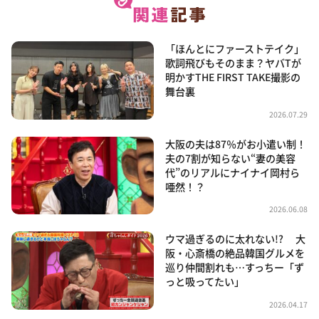
「ほんとにファーストテイク」
歌詞飛びもそのまま？ヤバTが
明かすTHE FIRST TAKE撮影の
舞台裏
2026.07.29
大阪の夫は87％がお小遣い制！
夫の7割が知らない“妻の美容
代”のリアルにナイナイ岡村ら
唖然！？
2026.06.08
ウマ過ぎるのに太れない!? 大
阪・心斎橋の絶品韓国グルメを
巡り仲間割れも…すっちー「ず
っと吸ってたい」
2026.04.17