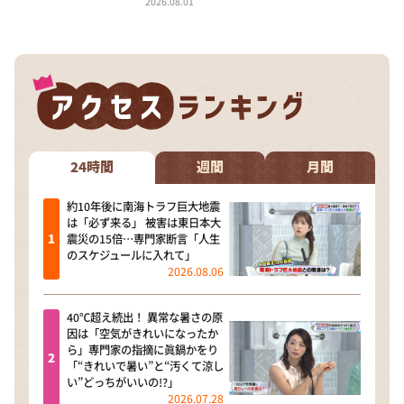
2026.08.01
24時間
週間
月間
約10年後に南海トラフ巨大地震
は「必ず来る」 被害は東日本大
震災の15倍…専門家断言「人生
のスケジュールに入れて」
2026.08.06
40℃超え続出！ 異常な暑さの原
因は「空気がきれいになったか
ら」専門家の指摘に眞鍋かをり
「“きれいで暑い”と“汚くて涼し
い”どっちがいいの!?」
2026.07.28