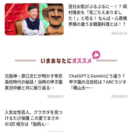
翌日お肌がぷるぷるに…！？ 岡
村隆史も「見ごたえありまし
た！」と唸る！ なんば・心斎橋
界隈の激うま韓国料理とは！？
2026.04.13
元阪神・原口文仁が明かす帝京
ChatGPTとGeminiどう違う？
高校時代の秘話！当時の甲子園
甲子園の注目校は？ABCラジオ
実況中継と共に振り返る…
『横山太一…
2026.08.03
2026.08.03
人気女性芸人、クワガタを見つ
けるたび保護 この夏でまさか
の3匹 相方は「指飛ん…