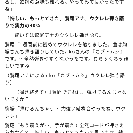
るし、歌詞の意味も知れる。やってみて良かったです
ね」
「悔しい、もっとできた」鷲尾アナ、ウクレレ弾き語
りで実力の40%
――続いては鷲尾アナのウクレレ弾き語り。
鷲尾「1週間前に初めてウクレレを触りました。曲は駒
場さんも弾き語りしていたaikoさんの『カブトムシ』
です。…全然弾きやすくなかったです。むちゃくちゃ難
しいですね」
（鷲尾アナによるaiko「カブトムシ」ウクレレ弾き語
り）
――（弾き終えて）1週間でこれは、弾けてるんじゃな
いですか？
駒場「弾けるんちゃう？ 力強い結構音やったね、ウク
レレ」
鷲尾「もう震えが…。手が震えて全然コードが押さえ
られなくて。悔しい。もっとできたって思います。練