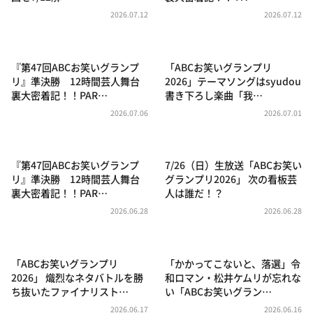
DAIGOも台所 ～きょうの献立 何にする？～
2026.07.12
2026.07.12
本日はダイアンなり！シーズン２
朝だ！生です旅サラダ
『第47回ABCお笑いグランプ
「ABCお笑いグランプリ
教えて！ニュースライブ 正義のミカタ
リ』準決勝 12時間芸人舞台
2026」テーマソングはsyudou
裏大密着記！！PAR…
書き下ろし楽曲「我…
ＬＩＦＥ～夢のカタチ～
2026.07.06
2026.07.01
新婚さんいらっしゃい！
ポツンと一軒家
『第47回ABCお笑いグランプ
7/26（日）生放送「ABCお笑い
ザキ山小屋本館
リ』準決勝 12時間芸人舞台
グランプリ2026」 次の看板芸
裏大密着記！！PAR…
人は誰だ！？
ぺこぱのまるスポ
2026.06.28
2026.06.28
アナ回覧板
「ABCお笑いグランプリ
「かかってこないと、落選」令
2026」 熾烈なネタバトルを勝
和ロマン・松井ケムリが忘れな
ち抜いたファイナリスト…
い「ABCお笑いグラン…
2026.06.17
2026.06.16