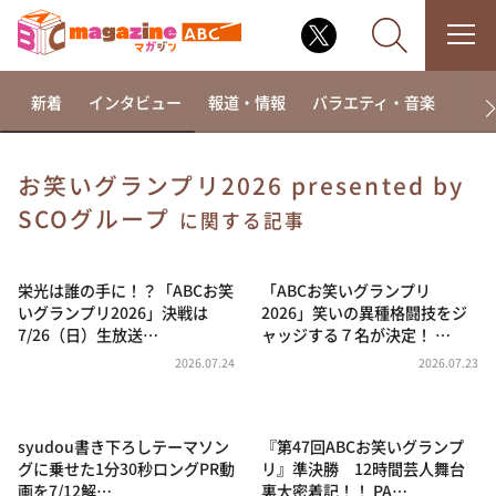
新着
インタビュー
報道・情報
バラエティ・音楽
ドラ
お笑いグランプリ2026 presented by
SCOグループ
なるみ・岡村の過ぎるTV
に関する記事
相席食堂
栄光は誰の手に！？「ABCお笑
「ABCお笑いグランプリ
これ余談なんですけど・・・
いグランプリ2026」決戦は
2026」笑いの異種格闘技をジ
～人生密着トークバラエティ！～ やすとものいたっ
7/26（日）生放送…
ャッジする７名が決定！ …
て真剣です
2026.07.24
2026.07.23
探偵！ナイトスクープ
news おかえり
syudou書き下ろしテーマソン
『第47回ABCお笑いグランプ
河合＆A.B.C-Z塚田×福井アナ「なんでやねん！？」
（news おかえり）
グに乗せた1分30秒ロングPR動
リ』準決勝 12時間芸人舞台
画を7/12解…
裏大密着記！！ PA…