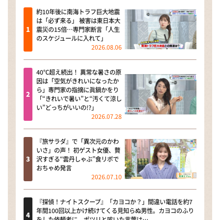
約10年後に南海トラフ巨大地震
は「必ず来る」 被害は東日本大
震災の15倍…専門家断言「人生
のスケジュールに入れて」
2026.08.06
40℃超え続出！ 異常な暑さの原
因は「空気がきれいになったか
ら」専門家の指摘に眞鍋かをり
「“きれいで暑い”と“汚くて涼し
い”どっちがいいの!?」
2026.07.28
『旅サラダ』で「異次元のかわ
いさ」の声！ 初ゲスト女優、贅
沢すぎる“雲丹しゃぶ”食リポで
おちゃめ発言
2026.07.10
『探偵！ナイトスクープ』「カヨコか？」間違い電話を約7
年間100回以上かけ続けてくる見知らぬ男性。カヨコのふり
をした依頼者に、ポツリと呟いた言葉は…