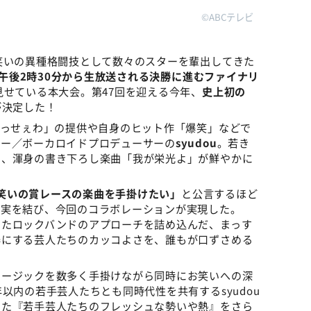
©ABCテレビ
笑いの異種格闘技として数々のスターを輩出してきた
日)午後2時30分から生放送される決勝に進むファイナリ
せている本大会。第47回を迎える今年、
史上初の
が決定した！
うっせぇわ」の提供や自身のヒット作「爆笑」などで
ター／ボーカロイドプロデューサーの
syudou
。若き
を、渾身の書き下ろし楽曲「我が栄光よ」が鮮やかに
笑いの賞レースの楽曲を手掛けたい」
と公言するほど
が実を結び、今回のコラボレーションが実現した。
きたロックバンドのアプローチを詰め込んだ、まっす
器にする芸人たちのカッコよさを、誰もが口ずさめる
！
ュージックを数多く手掛けながら同時にお笑いへの深
以内の若手芸人たちとも同時代性を共有するsyudou
きた『若手芸人たちのフレッシュな勢いや熱』をさら