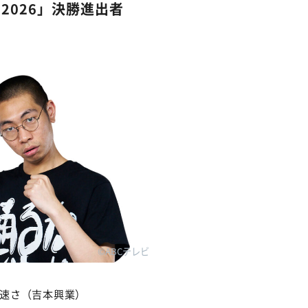
2026」決勝進出者
©ABCテレビ
速さ（吉本興業）