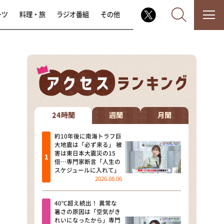
ーツ
料理・旅
ラジオ番組
その他
なるみ・岡村の過ぎるTV
相席食堂
24時間
週間
月間
これ余談なんですけど・・・
約10年後に南海トラフ巨
大地震は「必ず来る」 被
害は東日本大震災の15
～人生密着トークバラエティ！
倍…専門家断言「人生の
～ やすとものいたって真剣です
スケジュールに入れて」
2026.08.06
探偵！ナイトスクープ
40℃超え続出！ 異常な
news おかえり
暑さの原因は「空気がき
れいになったから」専門