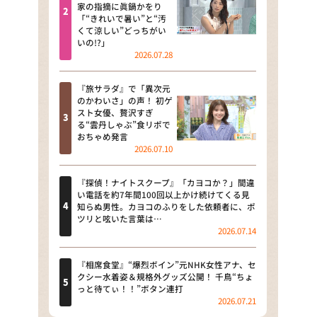
河合＆A.B.C-Z塚田×福井アナ
家の指摘に眞鍋かをり
「“きれいで暑い”と“汚
「なんでやねん！？」（news お
くて涼しい”どっちがい
かえり）
いの!?」
2026.07.28
DAIGOも台所 ～きょうの献立 何
にする？～
『旅サラダ』で「異次元
のかわいさ」の声！ 初ゲ
本日はダイアンなり！シーズン２
スト女優、贅沢すぎ
る“雲丹しゃぶ”食リポで
朝だ！生です旅サラダ
おちゃめ発言
2026.07.10
教えて！ニュースライブ 正義の
ミカタ
『探偵！ナイトスクープ』「カヨコか？」間違
い電話を約7年間100回以上かけ続けてくる見
ＬＩＦＥ～夢のカタチ～
知らぬ男性。カヨコのふりをした依頼者に、ポ
ツリと呟いた言葉は…
2026.07.14
新婚さんいらっしゃい！
ポツンと一軒家
『相席食堂』“爆烈ボイン”元NHK女性アナ、セ
クシー水着姿＆規格外グッズ公開！ 千鳥“ちょ
っと待てぃ！！”ボタン連打
ザキ山小屋本館
2026.07.21