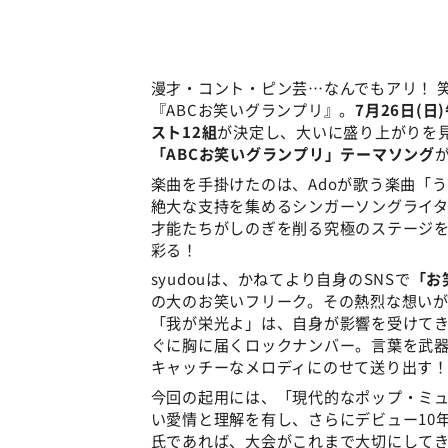
漫才・コント・ピン芸…なんでもアリ！ 
『ABCお笑いグランプリ』。
7月26日(
スト12組
が決定し、大いに盛り上がりを見
「ABCお笑いグランプリ」テーマソング
楽曲を手掛けたのは、Adoが歌う楽曲「
絶大な支持を集めるシンガーソングライ
才能たちがしのぎを削る究極のステージ
彩る！
syudouは、かねてより自身のSNSで
「お
の大のお笑いフリーク。その熱烈な想い
「我が栄光よ」は、自身が影響を受けて
ぐに胸に届くロックナンバー。言葉を武
キャッチーなメロディにのせて送り出す
今回の起用には、「現代的なポップ・ミ
い愛情と理解を有し、さらにデビュー10年
氏であれば、大会がこれまで大切にして