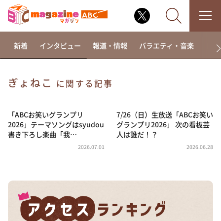
新着
インタビュー
報道・情報
バラエティ・音楽
ドラ
ぎょねこ
に関する記事
なるみ・岡村の過ぎるTV
相席食堂
「ABCお笑いグランプリ
7/26（日）生放送「ABCお笑い
2026」テーマソングはsyudou
グランプリ2026」 次の看板芸
これ余談なんですけど・・・
書き下ろし楽曲「我…
人は誰だ！？
～人生密着トークバラエティ！～ やすとものいたっ
2026.07.01
2026.06.28
て真剣です
探偵！ナイトスクープ
news おかえり
河合＆A.B.C-Z塚田×福井アナ「なんでやねん！？」
（news おかえり）