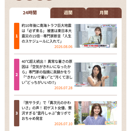
DAIGOも台所 ～きょうの献立 何にする？～
本日はダイアンなり！シーズン２
24時間
週間
月間
朝だ！生です旅サラダ
約10年後に南海トラフ巨大地震
は「必ず来る」 被害は東日本大
教えて！ニュースライブ 正義のミカタ
震災の15倍…専門家断言「人生
のスケジュールに入れて」
ＬＩＦＥ～夢のカタチ～
2026.08.06
新婚さんいらっしゃい！
40℃超え続出！ 異常な暑さの原
ポツンと一軒家
因は「空気がきれいになったか
ら」専門家の指摘に眞鍋かをり
ザキ山小屋本館
「“きれいで暑い”と“汚くて涼し
い”どっちがいいの!?」
ぺこぱのまるスポ
2026.07.28
アナ回覧板
『旅サラダ』で「異次元のかわ
いさ」の声！ 初ゲスト女優、贅
沢すぎる“雲丹しゃぶ”食リポで
おちゃめ発言
2026.07.10