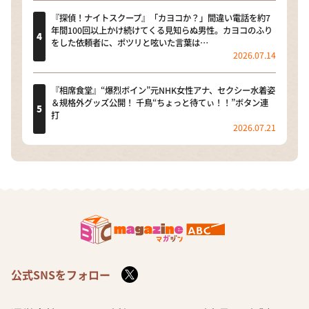
『探偵！ナイトスクープ』「カヨコか？」間違い電話を約7
年間100回以上かけ続けてくる見知らぬ男性。カヨコのふり
をした依頼者に、ポツリと呟いた言葉は…
2026.07.14
『相席食堂』“爆烈ボイン”元NHK女性アナ、セクシー水着姿
＆規格外グッズ公開！ 千鳥“ちょっと待てぃ！！”ボタン連
打
2026.07.21
公式SNSをフォロー