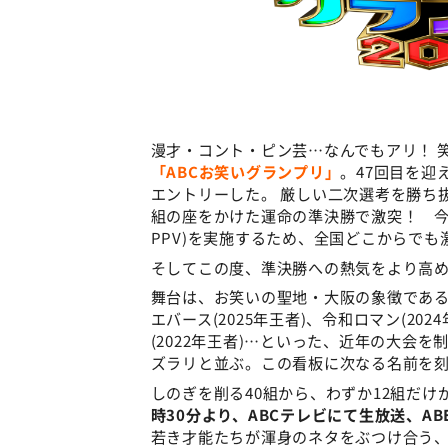
漫才・コント・ピン芸…なんでもアリ！ 
「ABCお笑いグランプリ」
。47回目を迎
エントリーした。 厳しい二次選考を勝ち抜い
組の座をかけた運命の準決勝で激突！ 今年
PPV)を実施するため、全国どこからでも
そしてこの度、準決勝への熱気をより高
舞台は、お笑いの聖地・大阪の象徴であ
エバース(2025年王者)、令和ロマン(202
(2022年王者)…といった、近年の大会
ズラリと並ぶ。この看板に次なる名前を
しのぎを削る40組から、わずか12組だ
時30分より、ABCテレビにて生放送、A
若き才能たちが渾身のネタをぶつけ合う、