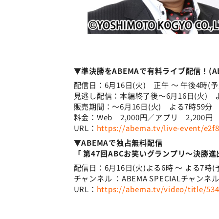
▼準決勝をABEMAで有料ライブ配信！(AB
配信日：6月16日(火) 正午 ～ 午後4時(
見逃し配信：本編終了後～6月16日(火) よ
販売期間：～6月16日(火) よる7時59
料金：Web 2,000円／アプリ 2,200
URL：
https://abema.tv/live-event/e2
▼ABEMAで独占無料配信
「 第47回ABCお笑いグランプリ～決勝
配信日：6月16日(火)よる6時 ～ よる7時(
チャンネル ：ABEMA SPECIALチャンネル
URL：
https://abema.tv/video/title/53