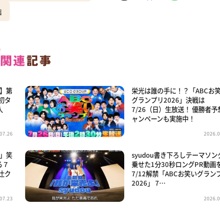
結
6】第
栄光は誰の手に！？「ABCお
初タ
グランプリ2026」決戦は
人
7/26（日）生放送！ 優勝者予
ャンペーンも実施中！
07.26
2026.0
6」笑
syudou書き下ろしテーマソン
る７
乗せた1分30秒ロングPR動画
辻ク
7/12解禁「ABCお笑いグラン
2026」 7…
07.23
2026.0