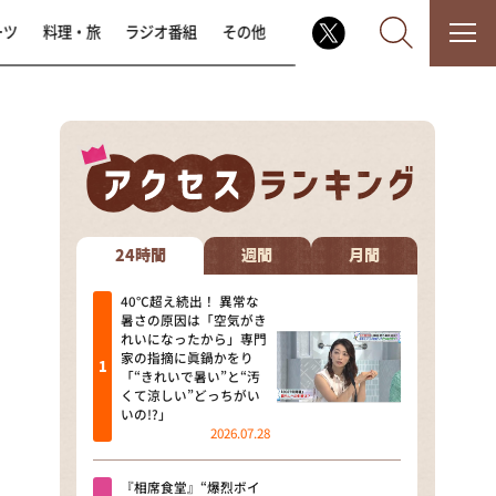
ーツ
料理・旅
ラジオ番組
その他
なるみ・岡村の過ぎるTV
相席食堂
24時間
週間
月間
これ余談なんですけど・・・
40℃超え続出！ 異常な
暑さの原因は「空気がき
れいになったから」専門
～人生密着トークバラエティ！
家の指摘に眞鍋かをり
～ やすとものいたって真剣です
「“きれいで暑い”と“汚
くて涼しい”どっちがい
探偵！ナイトスクープ
いの!?」
2026.07.28
news おかえり
『相席食堂』“爆烈ボイ