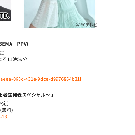
©ABCテレビ
EMA PPV)
予定)
る11時59分
分
円
f8aeea-068c-431e-9dce-d9976864b31f
進出者生発表スペシャル～ 」
予定)
(無料)
4-13