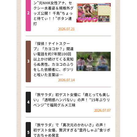
河合＆A.B.C-Z塚田×福井アナ
ン”元NHK女性アナ、セ
クシー水着姿＆規格外グ
「なんでやねん！？」（news お
ッズ公開！ 千鳥“ちょっ
かえり）
と待てぃ！！”ボタン連
打
DAIGOも台所 ～きょうの献立 何
2026.07.21
にする？～
『探偵！ナイトスクー
本日はダイアンなり！シーズン２
プ』「カヨコか？」間違
い電話を約7年間100回
朝だ！生です旅サラダ
以上かけ続けてくる見知
らぬ男性。カヨコのふり
をした依頼者に、ポツリ
教えて！ニュースライブ 正義の
と呟いた言葉は…
ミカタ
2026.07.14
ＬＩＦＥ～夢のカタチ～
『旅サラダ』初ゲスト女優に「歳とっても美し
い」「透明感ハンパない」の声！ “15年ぶりリ
新婚さんいらっしゃい！
ベンジ”で福岡グルメ三昧
2026.07.07
ポツンと一軒家
『旅サラダ』で「異次元のかわいさ」の声！
ザキ山小屋本館
初ゲスト女優、贅沢すぎる“雲丹しゃぶ”食リポ
でおちゃめ発言