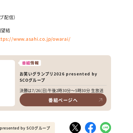
イブ配信）
田望結
ttps://www.asahi.co.jp/owarai/
番組
情報
お笑いグランプリ2026 presented by
SCOグループ
決勝は7/26(日)午後2時30分～5時30分 生放送
番組ページへ
esented by SCOグループ