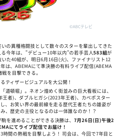
©ABCテレビ
笑いの異種格闘技として数々のスターを輩出してきた
える今年は、”デビュー10年以内”の若手芸人
583組
が
た40組が、明日6月16日(火)、ファイナリスト12
は、ABEMAにて準決勝の有料ライブ配信(ABEMA
激戦を目撃できる。
めるティザービジュアルを大公開！
る「道頓堀」。ネオン煌めく街並みの巨大看板には、
4年王者)、ダブルヒガシ(2023年王者)、カベポスター
を制し、お笑い界の最前線を走る歴代王者たちの雄姿が
刻み、歴史の主役となるのは一体誰なのか！？
けが駒を進めることができる決勝は、
7月26日(日)午後2
BEMAにてライブ配信でお届け！
3時間の熱戦を目撃しよう！ 司会は、今回で7年目と