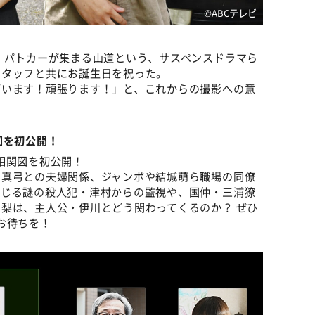
©ABCテレビ
 パトカーが集まる山道という、サスペンスドラマら
スタッフと共にお誕生日を祝った。
ざいます！頑張ります！」と、これからの撮影への意
図を初公開！
相関図を初公開！
る真弓との夫婦関係、ジャンボや結城萌ら職場の同僚
演じる謎の殺人犯・津村からの監視や、国仲・三浦獠
梨は、主人公・伊川とどう関わってくるのか？ ぜひ
お待ちを！