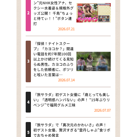
河合＆A.B.C-Z塚田×福井アナ
ン”元NHK女性アナ、セ
クシー水着姿＆規格外グ
「なんでやねん！？」（news お
ッズ公開！ 千鳥“ちょっ
かえり）
と待てぃ！！”ボタン連
打
DAIGOも台所 ～きょうの献立 何
2026.07.21
にする？～
『探偵！ナイトスクー
本日はダイアンなり！シーズン２
プ』「カヨコか？」間違
い電話を約7年間100回
朝だ！生です旅サラダ
以上かけ続けてくる見知
らぬ男性。カヨコのふり
をした依頼者に、ポツリ
教えて！ニュースライブ 正義の
と呟いた言葉は…
ミカタ
2026.07.14
ＬＩＦＥ～夢のカタチ～
『旅サラダ』初ゲスト女優に「歳とっても美し
い」「透明感ハンパない」の声！ “15年ぶりリ
新婚さんいらっしゃい！
ベンジ”で福岡グルメ三昧
2026.07.07
ポツンと一軒家
『旅サラダ』で「異次元のかわいさ」の声！
ザキ山小屋本館
初ゲスト女優、贅沢すぎる“雲丹しゃぶ”食リポ
でおちゃめ発言