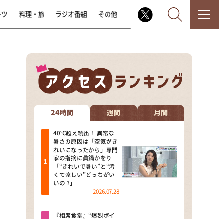
ーツ
料理・旅
ラジオ番組
その他
なるみ・岡村の過ぎるTV
相席食堂
24時間
週間
月間
これ余談なんですけど・・・
40℃超え続出！ 異常な
暑さの原因は「空気がき
れいになったから」専門
～人生密着トークバラエティ！
家の指摘に眞鍋かをり
～ やすとものいたって真剣です
「“きれいで暑い”と“汚
くて涼しい”どっちがい
探偵！ナイトスクープ
いの!?」
2026.07.28
news おかえり
『相席食堂』“爆烈ボイ