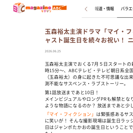
新着
インタビュー
報道・情報
バラエ
玉森裕太主演ドラマ「マイ・フ
ャスト誕生日を続々お祝い！ 
2026.06.25
玉森裕太主演でおくる7月５日スタートの
時15分～、ABCテレビ・テレビ朝日系
（玉森裕太）の身に起きた不可思議な出
測不能なサスペンス・ラブストーリー。
第1話放送まであと10日！
メインビジュアルやロングPRも解禁とな
ような物語になるのか？ 放送まであと少
「マイ・フィクション」
は緊張感あるサ
に笑いが！ そんな撮影現場は誕生日ラッシュ
日はジャンボたかおの誕生日ということ