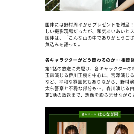
国仲には野村周平からプレゼントを贈呈！
しい撮影現場だったが、和気あいあいと
国仲は、「こんな山の中でありがとうご
気込みを語った。
各キャラクターがどう関わるのか… 相関
第1話の放送に先駆け、各キャラクターの
玉森演じる伊川正樹を中心に、宮澤演じ
など、平和な雰囲気もありながら、野村
太ら警察と不穏な部分も…。森川演じる由
第1話の放送まで、想像を膨らませながら