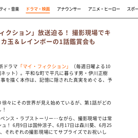
ティ・音楽
ドラマ・映画
アナウンサー
アニメ・ヒーロー
スポ
ィクション」放送迫る！ 撮影現場でキ
ニカ玉＆レインボーの1話鑑賞会も
新ドラマ
「マイ・フィクション」
（毎週日曜よる10
全国ネット）。平和な町で平凡に暮らす男・伊川正樹
来事を描く本作は、記憶に隠された真実をめぐる、予
り徐々にその世界が見え始めているが、第1話がどの
し！
スペンス・ラブストーリー…ながら、撮影現場では常
！ 6月9日は国仲涼子、6月17日は森川葵、6月25
で、それぞれの撮影現場にてサプライズでお祝いし