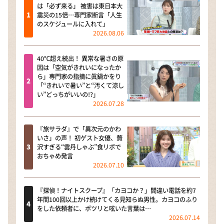
は「必ず来る」 被害は東日本大
震災の15倍…専門家断言「人生
のスケジュールに入れて」
2026.08.06
40℃超え続出！ 異常な暑さの原
因は「空気がきれいになったか
ら」専門家の指摘に眞鍋かをり
「“きれいで暑い”と“汚くて涼し
い”どっちがいいの!?」
2026.07.28
『旅サラダ』で「異次元のかわ
いさ」の声！ 初ゲスト女優、贅
沢すぎる“雲丹しゃぶ”食リポで
おちゃめ発言
2026.07.10
『探偵！ナイトスクープ』「カヨコか？」間違い電話を約7
年間100回以上かけ続けてくる見知らぬ男性。カヨコのふり
をした依頼者に、ポツリと呟いた言葉は…
2026.07.14