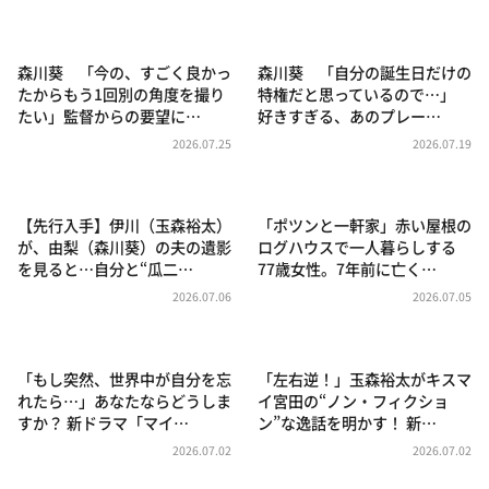
DAIGOも台所 ～きょうの献立 何にする？～
本日はダイアンなり！シーズン２
森川葵 「今の、すごく良かっ
森川葵 「自分の誕生日だけの
朝だ！生です旅サラダ
たからもう1回別の角度を撮り
特権だと思っているので…」
たい」監督からの要望に…
好きすぎる、あのプレー…
教えて！ニュースライブ 正義のミカタ
2026.07.25
2026.07.19
ＬＩＦＥ～夢のカタチ～
新婚さんいらっしゃい！
【先行入手】伊川（玉森裕太）
「ポツンと一軒家」赤い屋根の
ポツンと一軒家
が、由梨（森川葵）の夫の遺影
ログハウスで一人暮らしする
を見ると…自分と“瓜二…
77歳女性。7年前に亡く…
ザキ山小屋本館
2026.07.06
2026.07.05
ぺこぱのまるスポ
アナ回覧板
「もし突然、世界中が自分を忘
「左右逆！」玉森裕太がキスマ
れたら…」あなたならどうしま
イ宮田の“ノン・フィクショ
すか？ 新ドラマ「マイ…
ン”な逸話を明かす！ 新…
2026.07.02
2026.07.02