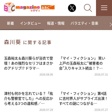
新着
インタビュー
報道・情報
バラエティ・音楽
ドラ
森川葵
に関する記事
なるみ・岡村の過ぎるTV
相席食堂
玉森裕太＆森川葵らが浴衣で登
「マイ・フィクション」 笑い
壇！あの強烈なセリフはまさか
上戸の玉森裕太に“被害者の
これ余談なんですけど・・・
のアドリブ!? ドラマ…
会”入りキャスト続出！？…
～人生密着トークバラエティ！～ やすとものいたっ
2026.08.06
2026.07.31
て真剣です
探偵！ナイトスクープ
津村も何かを忘れている？「祐
「マイ・フィクション」第4話
news おかえり
介も警察官でした」への反応か
に吉村界人がサプライズ出演！
河合＆A.B.C-Z塚田×福井アナ「なんでやねん！？」
ら考える3つの違和感／…
すべての謎につながる…
（news おかえり）
2026.07.29
2026.07.27