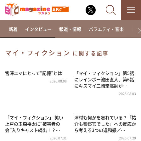
新着
インタビュー
報道・情報
バラエティ・音楽
ドラ
マイ・フィクション
に関する記事
なるみ・岡村の過ぎるTV
相席食堂
宮澤エマにとって“記憶”とは
「マイ・フィクション」第5話
にレインボー池田直人、第6話
2026.08.08
これ余談なんですけど・・・
にキスマイ二階堂高嗣が…
～人生密着トークバラエティ！～ やすとものいたっ
2026.08.03
て真剣です
探偵！ナイトスクープ
「マイ・フィクション」 笑い
津村も何かを忘れている？「祐
news おかえり
上戸の玉森裕太に“被害者の
介も警察官でした」への反応か
河合＆A.B.C-Z塚田×福井アナ「なんでやねん！？」
会”入りキャスト続出！？…
ら考える3つの違和感／…
（news おかえり）
2026.07.31
2026.07.29