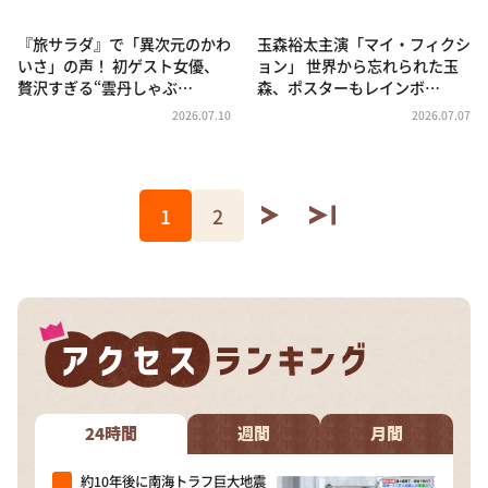
『旅サラダ』で「異次元のかわ
玉森裕太主演「マイ・フィクシ
いさ」の声！ 初ゲスト女優、
ョン」 世界から忘れられた玉
贅沢すぎる“雲丹しゃぶ…
森、ポスターもレインボ…
2026.07.10
2026.07.07
1
2
24時間
週間
月間
約10年後に南海トラフ巨大地震