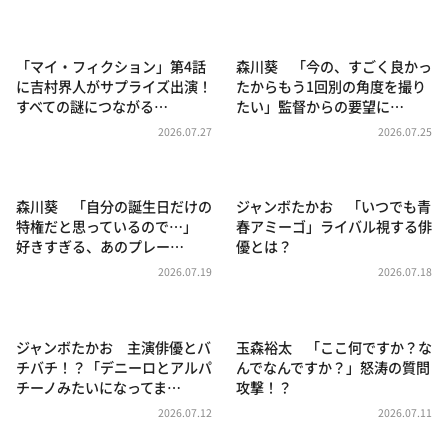
DAIGOも台所 ～きょうの献立 何にする？～
本日はダイアンなり！シーズン２
「マイ・フィクション」第4話
森川葵 「今の、すごく良かっ
朝だ！生です旅サラダ
に吉村界人がサプライズ出演！
たからもう1回別の角度を撮り
すべての謎につながる…
たい」監督からの要望に…
教えて！ニュースライブ 正義のミカタ
2026.07.27
2026.07.25
ＬＩＦＥ～夢のカタチ～
新婚さんいらっしゃい！
森川葵 「自分の誕生日だけの
ジャンボたかお 「いつでも青
ポツンと一軒家
特権だと思っているので…」
春アミーゴ」ライバル視する俳
好きすぎる、あのプレー…
優とは？
ザキ山小屋本館
2026.07.19
2026.07.18
ぺこぱのまるスポ
アナ回覧板
ジャンボたかお 主演俳優とバ
玉森裕太 「ここ何ですか？な
チバチ！？「デニーロとアルパ
んでなんですか？」怒涛の質問
チーノみたいになってま…
攻撃！？
2026.07.12
2026.07.11