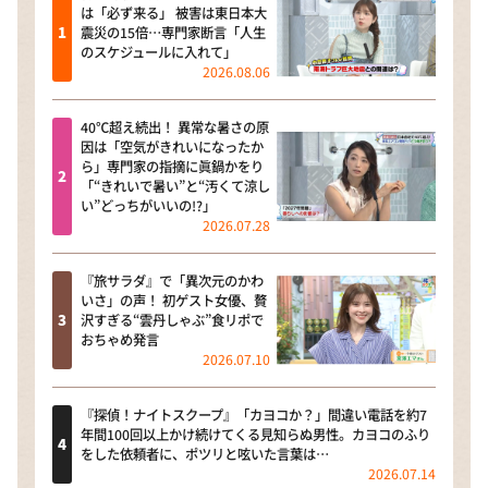
は「必ず来る」 被害は東日本大
震災の15倍…専門家断言「人生
のスケジュールに入れて」
2026.08.06
40℃超え続出！ 異常な暑さの原
因は「空気がきれいになったか
ら」専門家の指摘に眞鍋かをり
「“きれいで暑い”と“汚くて涼し
い”どっちがいいの!?」
2026.07.28
『旅サラダ』で「異次元のかわ
いさ」の声！ 初ゲスト女優、贅
沢すぎる“雲丹しゃぶ”食リポで
おちゃめ発言
2026.07.10
『探偵！ナイトスクープ』「カヨコか？」間違い電話を約7
年間100回以上かけ続けてくる見知らぬ男性。カヨコのふり
をした依頼者に、ポツリと呟いた言葉は…
2026.07.14