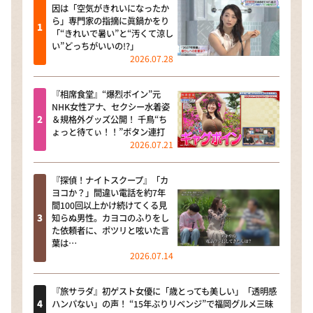
因は「空気がきれいになったか
ら」専門家の指摘に眞鍋かをり
「“きれいで暑い”と“汚くて涼し
い”どっちがいいの!?」
2026.07.28
『相席食堂』“爆烈ボイン”元
NHK女性アナ、セクシー水着姿
＆規格外グッズ公開！ 千鳥“ち
ょっと待てぃ！！”ボタン連打
2026.07.21
『探偵！ナイトスクープ』「カ
ヨコか？」間違い電話を約7年
間100回以上かけ続けてくる見
知らぬ男性。カヨコのふりをし
た依頼者に、ポツリと呟いた言
葉は…
2026.07.14
『旅サラダ』初ゲスト女優に「歳とっても美しい」「透明感
ハンパない」の声！ “15年ぶりリベンジ”で福岡グルメ三昧