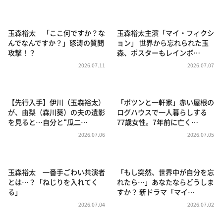
DAIGOも台所 ～きょうの献立 何にする？～
本日はダイアンなり！シーズン２
玉森裕太 「ここ何ですか？な
玉森裕太主演「マイ・フィクシ
朝だ！生です旅サラダ
んでなんですか？」怒涛の質問
ョン」 世界から忘れられた玉
攻撃！？
森、ポスターもレインボ…
教えて！ニュースライブ 正義のミカタ
2026.07.11
2026.07.07
ＬＩＦＥ～夢のカタチ～
新婚さんいらっしゃい！
【先行入手】伊川（玉森裕太）
「ポツンと一軒家」赤い屋根の
ポツンと一軒家
が、由梨（森川葵）の夫の遺影
ログハウスで一人暮らしする
を見ると…自分と“瓜二…
77歳女性。7年前に亡く…
ザキ山小屋本館
2026.07.06
2026.07.05
ぺこぱのまるスポ
アナ回覧板
玉森裕太 一番手ごわい共演者
「もし突然、世界中が自分を忘
とは…？「ねじりを入れてく
れたら…」あなたならどうしま
る」
すか？ 新ドラマ「マイ…
2026.07.04
2026.07.02