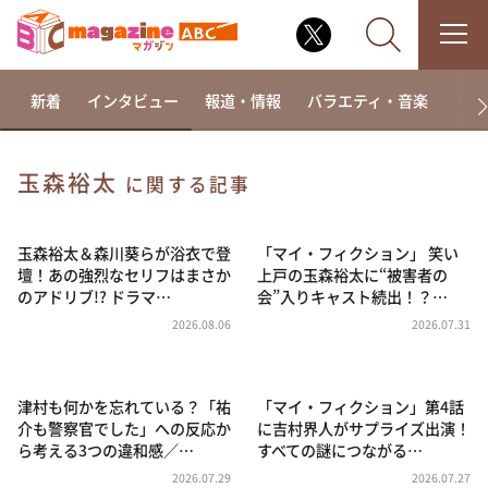
新着
インタビュー
報道・情報
バラエティ・音楽
ドラ
玉森裕太
に関する記事
なるみ・岡村の過ぎるTV
相席食堂
玉森裕太＆森川葵らが浴衣で登
「マイ・フィクション」 笑い
壇！あの強烈なセリフはまさか
上戸の玉森裕太に“被害者の
これ余談なんですけど・・・
のアドリブ!? ドラマ…
会”入りキャスト続出！？…
～人生密着トークバラエティ！～ やすとものいたっ
2026.08.06
2026.07.31
て真剣です
探偵！ナイトスクープ
津村も何かを忘れている？「祐
「マイ・フィクション」第4話
news おかえり
介も警察官でした」への反応か
に吉村界人がサプライズ出演！
河合＆A.B.C-Z塚田×福井アナ「なんでやねん！？」
ら考える3つの違和感／…
すべての謎につながる…
（news おかえり）
2026.07.29
2026.07.27