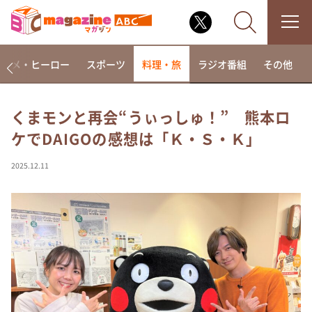
アニメ・ヒーロー
スポーツ
料理・旅
ラジオ番組
その他
くまモンと再会“うぃっしゅ！” 熊本ロ
ケでDAIGOの感想は「Ｋ・Ｓ・Ｋ」
なるみ・岡村の過ぎるTV
相席食堂
2025.12.11
これ余談なんですけど・・・
～人生密着トークバラエティ！～ やすとものいたっ
て真剣です
探偵！ナイトスクープ
news おかえり
河合＆A.B.C-Z塚田×福井アナ「なんでやねん！？」
（news おかえり）