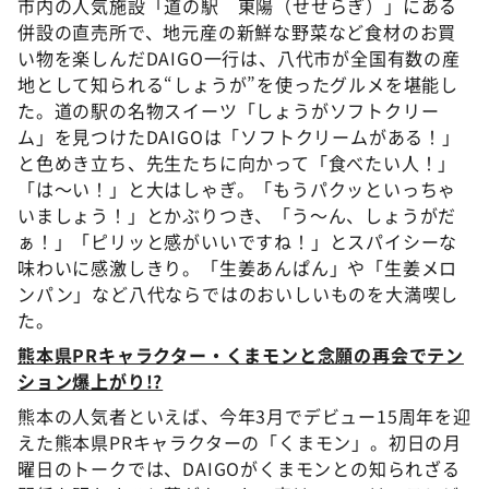
市内の人気施設「道の駅 東陽（せせらぎ）」にある
併設の直売所で、地元産の新鮮な野菜など食材のお買
い物を楽しんだDAIGO一行は、八代市が全国有数の産
地として知られる“しょうが”を使ったグルメを堪能し
た。道の駅の名物スイーツ「しょうがソフトクリー
ム」を見つけたDAIGOは「ソフトクリームがある！」
と色めき立ち、先生たちに向かって「食べたい人！」
「は〜い！」と大はしゃぎ。「もうパクッといっちゃ
いましょう！」とかぶりつき、「う〜ん、しょうがだ
ぁ！」「ピリッと感がいいですね！」とスパイシーな
味わいに感激しきり。「生姜あんぱん」や「生姜メロ
ンパン」など八代ならではのおいしいものを大満喫し
た。
熊本県PRキャラクター・くまモンと念願の再会でテン
ション爆上がり!?
熊本の人気者といえば、今年3月でデビュー15周年を迎
えた熊本県PRキャラクターの「くまモン」。初日の月
曜日のトークでは、DAIGOがくまモンとの知られざる