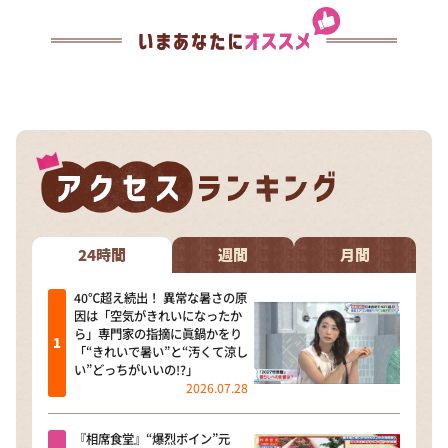
24時間
週間
月間
40℃超え続出！ 異常な暑さの原
因は「空気がきれいになったか
ら」専門家の指摘に眞鍋かをり
「“きれいで暑い”と“汚くて涼し
い”どっちがいいの!?」
2026.07.28
『相席食堂』“爆烈ボイン”元