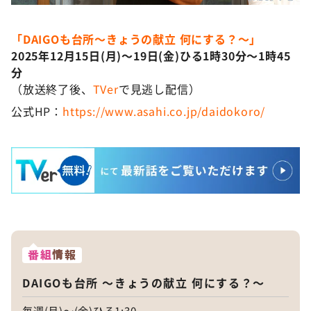
「DAIGOも台所〜きょうの献立 何にする？〜」
2025年12月15日(月)～19日(金)ひる1時30分～1時45
分
（放送終了後、
TVer
で見逃し配信）
公式HP：
https://www.asahi.co.jp/daidokoro/
番組
情報
DAIGOも台所 ～きょうの献立 何にする？～
毎週(月)～(金)ひる1:30