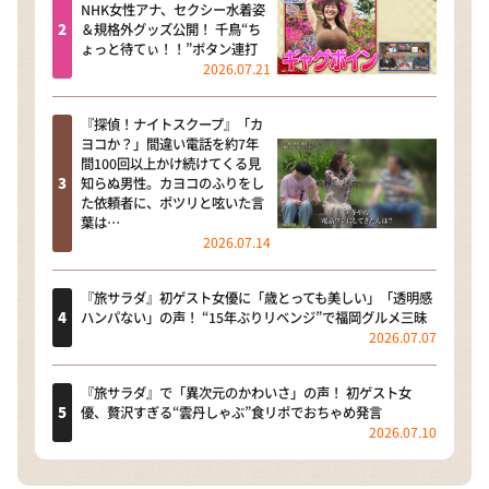
NHK女性アナ、セクシー水着姿
＆規格外グッズ公開！ 千鳥“ち
ょっと待てぃ！！”ボタン連打
2026.07.21
『探偵！ナイトスクープ』「カ
ヨコか？」間違い電話を約7年
間100回以上かけ続けてくる見
知らぬ男性。カヨコのふりをし
た依頼者に、ポツリと呟いた言
葉は…
2026.07.14
『旅サラダ』初ゲスト女優に「歳とっても美しい」「透明感
ハンパない」の声！ “15年ぶりリベンジ”で福岡グルメ三昧
2026.07.07
『旅サラダ』で「異次元のかわいさ」の声！ 初ゲスト女
優、贅沢すぎる“雲丹しゃぶ”食リポでおちゃめ発言
2026.07.10