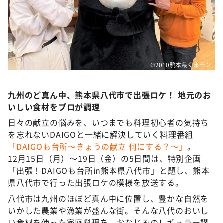
DAIGOも台所 ～きょうの献立 何にする？～
本日はダイアンなり！シーズン２
朝だ！生です旅サラダ
教えて！ニュースライブ 正義のミカタ
©2010熊本県くまモン
ＬＩＦＥ～夢のカタチ～
新婚さんいらっしゃい！
九州のど真ん中、熊本県八代市で出張ロケ！ 地元のお
いしい食材をプロが調理
ポツンと一軒家
日々の献立の悩みを、いつまでも料理初心者の気持ち
ザキ山小屋本館
を忘れないDAIGOと一緒に解決していく料理番組
ぺこぱのまるスポ
「DAIGOも台所〜きょうの献立 何にする？〜」
。
12月15日（月）〜19日（金）の5日間は、特別企画
アナ回覧板
「出張！DAIGOも台所in熊本県八代市」と題し、熊本
県八代市で行った出張ロケの模様を放送する。
八代市は九州のほぼど真ん中に位置し、豊かな自然を
いかした農業や漁業が盛んな街。そんな八代のおいし
い食材を使った家庭料理を、おなじみのレギュラー講