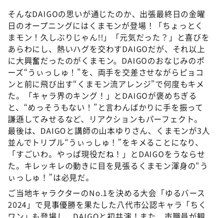
そんなDAIGOの思いが通じたのか、出張最終日の金曜
日のオープニングにはくまモンが登場！「ちょっとく
まモン！久しぶりじゃん!!」「元気だった？」と喜びを
あらわにし、熱いハグを交わすDAIGOだが、それ以上
に大興奮だったのがくまモン。DAIGOのおなじみのポ
ーズ“うぃっしゅ！”を、両手を交差させながらピョコ
ンと前に飛び出す“くまモン流アレンジ”で何度もキメ
た。「キャラ界のキング！」とDAIGOが褒めちぎる
と、“めっそうもない！”と言わんばかりに手を振って
謙遜してみせるなど、リアクションもパーフェクト。
最後は、DAIGOと講師の山本ゆりさん、くまモンが3人
並んでトリプル“うぃっしゅ！”をキメることになり、
「すごいわ。やっぱ現役だね！」とDAIGOをうならせ
た。キレッキレの動きに目を見張るくまモン渾身の“う
ぃっしゅ！”は必見だ。
ご当地キャラクターのNo.1を決める大会「ゆるバース
2024」で見事優勝を果たした八代市公認キャラ「ちく
ワン」も登場し、DAIGOと初共演！また、市職員が観