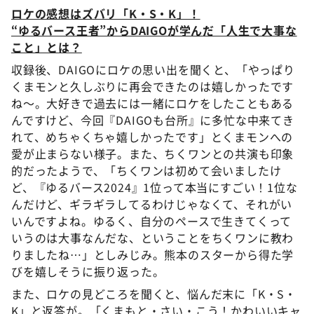
ロケの感想はズバリ「K・S・K」！
“ゆるバース王者”からDAIGOが学んだ「人生で大事な
こと」とは？
収録後、DAIGOにロケの思い出を聞くと、「やっぱり
くまモンと久しぶりに再会できたのは嬉しかったです
ね～。大好きで過去には一緒にロケをしたこともある
んですけど、今回『DAIGOも台所』に多忙な中来てき
れて、めちゃくちゃ嬉しかったです」とくまモンへの
愛が止まらない様子。また、ちくワンとの共演も印象
的だったようで、「ちくワンは初めて会いましたけ
ど、『ゆるバース2024』1位って本当にすごい！1位な
んだけど、ギラギラしてるわけじゃなくて、それがい
いんですよね。ゆるく、自分のペースで生きてくって
いうのは大事なんだな、ということをちくワンに教わ
りましたね…」としみじみ。熊本のスターから得た学
びを嬉しそうに振り返った。
また、ロケの見どころを聞くと、悩んだ末に「K・S・
K」と返答が。「くまもと・さい・こう！かわいいキャ