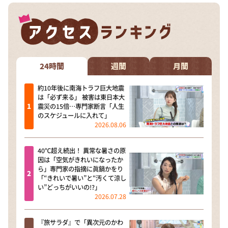
24時間
週間
月間
約10年後に南海トラフ巨大地震
は「必ず来る」 被害は東日本大
震災の15倍…専門家断言「人生
のスケジュールに入れて」
2026.08.06
40℃超え続出！ 異常な暑さの原
因は「空気がきれいになったか
ら」専門家の指摘に眞鍋かをり
「“きれいで暑い”と“汚くて涼し
い”どっちがいいの!?」
2026.07.28
『旅サラダ』で「異次元のかわ