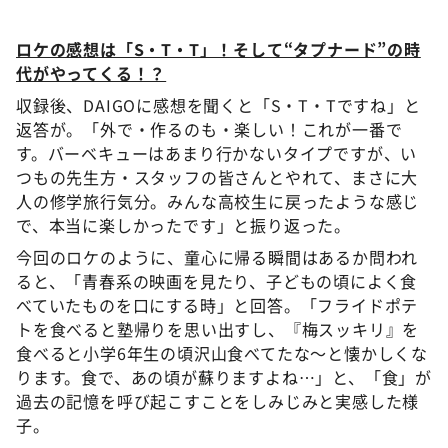
ロケの感想は「S・T・T」！そして“タプナード”の時
代がやってくる！？
収録後、DAIGOに感想を聞くと「S・T・Tですね」と
返答が。「外で・作るのも・楽しい！これが一番で
す。バーベキューはあまり行かないタイプですが、い
つもの先生方・スタッフの皆さんとやれて、まさに大
人の修学旅行気分。みんな高校生に戻ったような感じ
で、本当に楽しかったです」と振り返った。
今回のロケのように、童心に帰る瞬間はあるか問われ
ると、「青春系の映画を見たり、子どもの頃によく食
べていたものを口にする時」と回答。「フライドポテ
トを食べると塾帰りを思い出すし、『梅スッキリ』を
食べると小学6年生の頃沢山食べてたな～と懐かしくな
ります。食で、あの頃が蘇りますよね…」と、「食」が
過去の記憶を呼び起こすことをしみじみと実感した様
子。