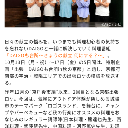
DAIGOも台所 ～きょうの献立 何にする？～
本日はダイアンなり！シーズン２
朝だ！生です旅サラダ
©ABCテレビ
教えて！ニュースライブ 正義のミカタ
日々の献立の悩みを、いつまでも料理初心者の気持ち
ＬＩＦＥ～夢のカタチ～
を忘れないDAIGOと一緒に解決していく料理番組
新婚さんいらっしゃい！
「DAIGOも台所〜きょうの献立 何にする？〜」
。
ポツンと一軒家
10月13日（月・祝）〜17日（金）の5日間は、特別企
画「出張！DAIGOも台所in秋の京都」と題し、京都府
ザキ山小屋本館
南部の宇治・城陽エリアでの出張ロケの模様を放送す
ぺこぱのまるスポ
る。
アナ回覧板
昨年12月の“京丹後市編”以来、2回目となる京都出張
ロケ。今回は、気軽にアウトドア体験が楽しめる城陽
市のテーマパーク「ロゴスランド」を舞台に、キャン
プやバーべキューなど秋の行楽にオススメの料理をお
なじみのレギュラー講師陣(日本料理・簾達也先生、西
洋料理・紫藤慧先生、中国料理・河野篤史先生、料理