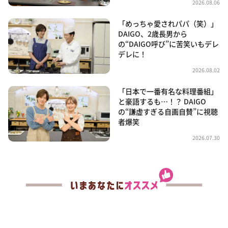
2026.08.06
「めっちゃ愛されパパ（笑）」
DAIGO、2歳長男から
の“DAIGO呼び”に苦笑いもデレ
デレに！
2026.08.02
「日本で一番有名な料理番組」
と豪語するも…！？ DAIGO
の“謙虚すぎる自画自賛”に視聴
者爆笑
2026.07.30