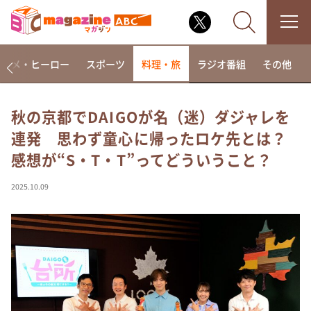
アニメ・ヒーロー
スポーツ
料理・旅
ラジオ番組
その他
秋の京都でDAIGOが名（迷）ダジャレを
連発 思わず童心に帰ったロケ先とは？
なるみ・岡村の過ぎるTV
感想が“S・T・T”ってどういうこと？
相席食堂
これ余談なんですけど・・・
2025.10.09
～人生密着トークバラエティ！～ やすとものいたっ
て真剣です
探偵！ナイトスクープ
news おかえり
河合＆A.B.C-Z塚田×福井アナ「なんでやねん！？」
（news おかえり）