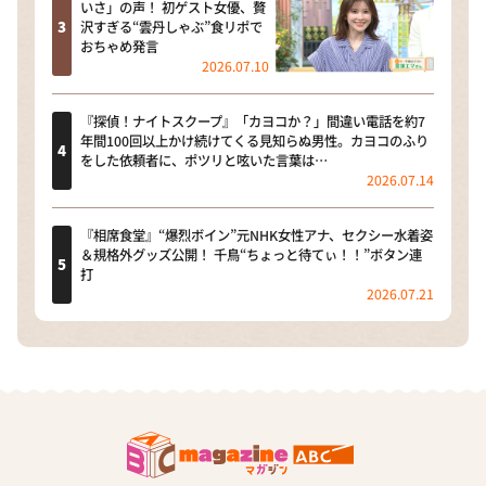
いさ」の声！ 初ゲスト女優、贅
沢すぎる“雲丹しゃぶ”食リポで
おちゃめ発言
2026.07.10
『探偵！ナイトスクープ』「カヨコか？」間違い電話を約7
年間100回以上かけ続けてくる見知らぬ男性。カヨコのふり
をした依頼者に、ポツリと呟いた言葉は…
2026.07.14
『相席食堂』“爆烈ボイン”元NHK女性アナ、セクシー水着姿
＆規格外グッズ公開！ 千鳥“ちょっと待てぃ！！”ボタン連
打
2026.07.21