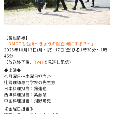
©ABCテレビ
【番組情報】
「DAIGOも台所〜きょうの献立 何にする？〜」
2025年10月13日(月・祝)~17日(金)ひる1時30分～1時
45分
（放送終了後、
TVer
で見逃し配信）
◆出演◆
≪月曜日～木曜日担当≫
辻調理師専門学校の先生方
日本料理担当：簾達也
西洋料理担当：紫藤慧
中国料理担当：河野篤史
≪金曜日担当≫