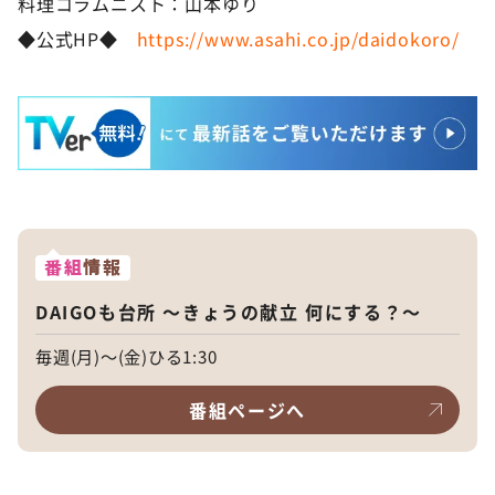
料理コラムニスト：山本ゆり
◆公式HP◆
https://www.asahi.co.jp/daidokoro/
番組
情報
DAIGOも台所 ～きょうの献立 何にする？～
毎週(月)～(金)ひる1:30
番組ページへ