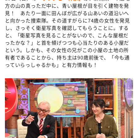
DAIGOも台所 ～きょうの献立 何にする？～
方の山の真っただ中に、青い屋根が目を引く建物を発
見！ あたり一面に田んぼが広がる山あいの道沿いへ
本日はダイアンなり！シーズン２
と向かった捜索隊。その道すがらに74歳の女性を発見
朝だ！生です旅サラダ
し、さっそく衛星写真を確認してもらうことに。する
教えて！ニュースライブ 正義のミカタ
と、「衛星写真を見ることがないので、こんな屋根だ
ったかな？」と首を傾げつつも心当たりのある小屋だ
ＬＩＦＥ～夢のカタチ～
という。しかも、その女性の兄がこの小屋の土地の所
新婚さんいらっしゃい！
有者であることから、持ち主は90歳前後で、「今も通
っていらっしゃるかも」と有力情報も！
ポツンと一軒家
ザキ山小屋本館
ぺこぱのまるスポ
アナ回覧板