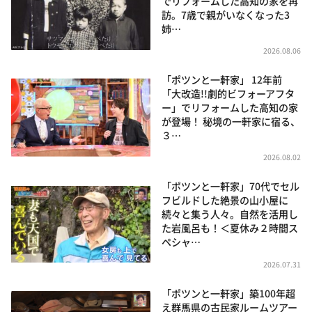
でリフォームした高知の家を再
訪。7歳で親がいなくなった3
姉…
2026.08.06
「ポツンと一軒家」 12年前
「大改造!!劇的ビフォーアフタ
ー」でリフォームした高知の家
が登場！ 秘境の一軒家に宿る、
３…
2026.08.02
「ポツンと一軒家」70代でセル
フビルドした絶景の山小屋に
続々と集う人々。自然を活用し
た岩風呂も！＜夏休み２時間ス
ペシャ…
2026.07.31
「ポツンと一軒家」築100年超
え群馬県の古民家ルームツアー