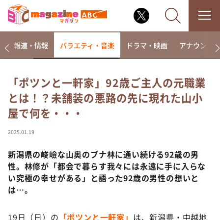
ー
報道・情報
バラエティ・音楽
ドラマ・映画
アナウンサ
「ポツンと一軒家」92歳ご主人の元職業
とは！？未舗装の悪路の先に現れた山小
なるみ・岡村の過ぎるTV
屋で何を・・・
相席食堂
これ余談なんですけど・・・
2025.01.19
～人生密着トークバラエティ！～ やすとものいたっ
て真剣です
新潟県の峻嶮な山奥のブナ林に通い続ける92歳の男
性。林修が「都会で暮らす我々には永遠に手に入らな
探偵！ナイトスクープ
い究極の幸せがある」と語った92歳の男性の想いと
news おかえり
は…。
河合＆A.B.C-Z塚田×福井アナ「なんでやねん！？」
（news おかえり）
19日（日）の
「ポツンと一軒家」
は、新潟県・中越地