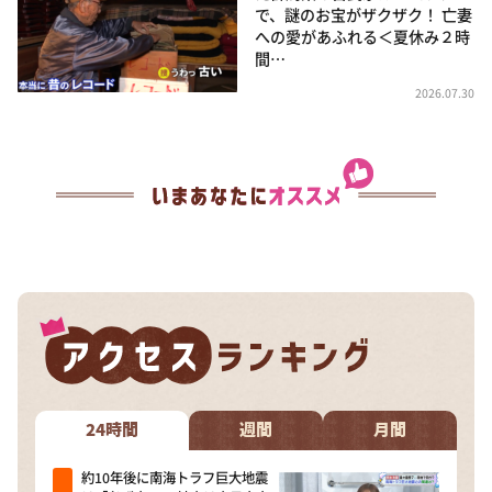
で、謎のお宝がザクザク！ 亡妻
への愛があふれる＜夏休み２時
間…
2026.07.30
24時間
週間
月間
約10年後に南海トラフ巨大地震