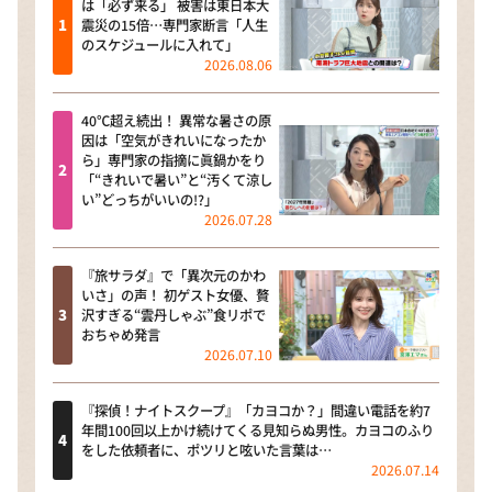
は「必ず来る」 被害は東日本大
震災の15倍…専門家断言「人生
のスケジュールに入れて」
2026.08.06
40℃超え続出！ 異常な暑さの原
因は「空気がきれいになったか
ら」専門家の指摘に眞鍋かをり
「“きれいで暑い”と“汚くて涼し
い”どっちがいいの!?」
2026.07.28
『旅サラダ』で「異次元のかわ
いさ」の声！ 初ゲスト女優、贅
沢すぎる“雲丹しゃぶ”食リポで
おちゃめ発言
2026.07.10
『探偵！ナイトスクープ』「カヨコか？」間違い電話を約7
年間100回以上かけ続けてくる見知らぬ男性。カヨコのふり
をした依頼者に、ポツリと呟いた言葉は…
2026.07.14