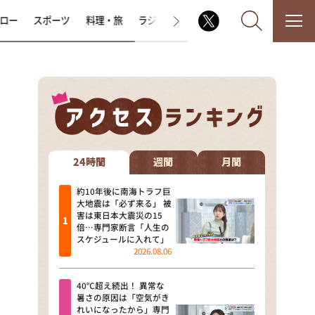
ロー
スポーツ
料理・旅
ラジオ番組
その他
なるみ・岡村の過ぎるTV
相席食堂
24時間
週間
月間
これ余談なんですけど・・・
約10年後に南海トラフ巨
大地震は「必ず来る」 被
害は東日本大震災の15
～人生密着トークバラエティ！
倍…専門家断言「人生の
～ やすとものいたって真剣です
スケジュールに入れて」
2026.08.06
探偵！ナイトスクープ
40℃超え続出！ 異常な
news おかえり
暑さの原因は「空気がき
れいになったから」専門