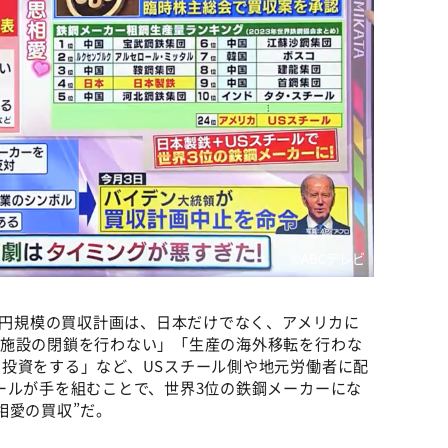
©️ABCテレビ
0億円規模の買収計画は、日本だけでなく、アメリカに
や施設の閉鎖を行わない」「生産の海外移転を行わな
投資をする」など、USスチール側や地元労働者に配
ールが手を組むことで、世界3位の鉄鋼メーカーにな
相愛の買収”だ。