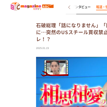
新着
インタビュー
報道・
石破総理「話になりません」「
に…突然のUSスチール買収禁
レ！？
2025.01.15