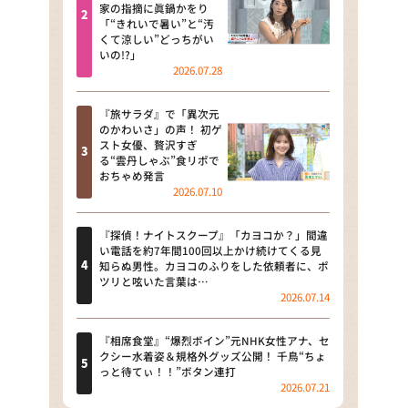
河合＆A.B.C-Z塚田×福井アナ
家の指摘に眞鍋かをり
「“きれいで暑い”と“汚
「なんでやねん！？」（news お
くて涼しい”どっちがい
かえり）
いの!?」
2026.07.28
DAIGOも台所 ～きょうの献立 何
にする？～
『旅サラダ』で「異次元
のかわいさ」の声！ 初ゲ
本日はダイアンなり！シーズン２
スト女優、贅沢すぎ
る“雲丹しゃぶ”食リポで
朝だ！生です旅サラダ
おちゃめ発言
2026.07.10
教えて！ニュースライブ 正義の
ミカタ
『探偵！ナイトスクープ』「カヨコか？」間違
い電話を約7年間100回以上かけ続けてくる見
ＬＩＦＥ～夢のカタチ～
知らぬ男性。カヨコのふりをした依頼者に、ポ
ツリと呟いた言葉は…
2026.07.14
新婚さんいらっしゃい！
ポツンと一軒家
『相席食堂』“爆烈ボイン”元NHK女性アナ、セ
クシー水着姿＆規格外グッズ公開！ 千鳥“ちょ
っと待てぃ！！”ボタン連打
ザキ山小屋本館
2026.07.21