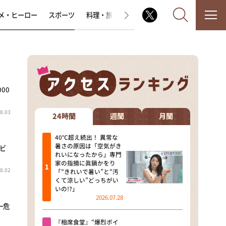
メ・ヒーロー
スポーツ
料理・旅
ラジオ番組
その他
00
なるみ・岡村の過ぎるTV
8.03
相席食堂
24時間
週間
月間
これ余談なんですけど・・・
40℃超え続出！ 異常な
暑さの原因は「空気がき
的ビ
れいになったから」専門
～人生密着トークバラエティ！
家の指摘に眞鍋かをり
～ やすとものいたって真剣です
8.02
「“きれいで暑い”と“汚
くて涼しい”どっちがい
探偵！ナイトスクープ
いの!?」
2026.07.28
一危
news おかえり
『相席食堂』“爆烈ボイ