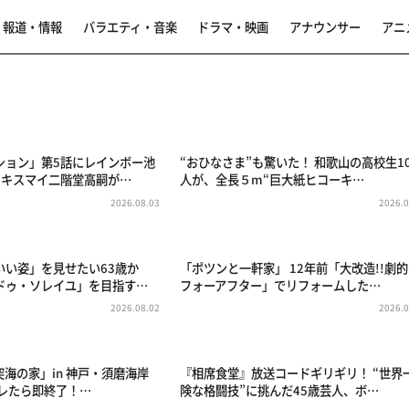
報道・情報
バラエティ・音楽
ドラマ・映画
アナウンサー
アニ
ション」第5話にレインボー池
“おひなさま”も驚いた！ 和歌山の高校生10
にキスマイ二階堂高嗣が…
人が、全長５m“巨大紙ヒコーキ…
2026.08.03
2026.0
いい姿」を見せたい63歳か
「ポツンと一軒家」 12年前「大改造!!劇
ドゥ・ソレイユ」を目指す…
フォーアフター」でリフォームした…
2026.08.02
2026.0
ア突海の家」in 神戸・須磨海岸
『相席食堂』放送コードギリギリ！ “世界
バレたら即終了！…
険な格闘技”に挑んだ45歳芸人、ボ…