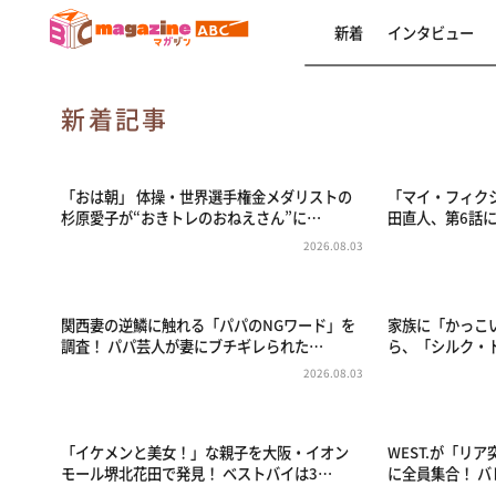
新着
インタビュー
新着記事
「おは朝」 体操・世界選手権金メダリストの
「マイ・フィク
杉原愛子が“おきトレのおねえさん”に…
田直人、第6話
2026.08.03
関西妻の逆鱗に触れる「パパのNGワード」を
家族に「かっこ
調査！ パパ芸人が妻にブチギレられた…
ら、「シルク・
2026.08.03
「イケメンと美女！」な親子を大阪・イオン
WEST.が「リ
モール堺北花田で発見！ ベストバイは3…
に全員集合！ 