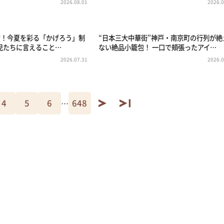
2026.08.01
2026.0
かす！今夏を彩る「かげろう」制
“日本三大中華街”神戸・南京町の行列が絶
児たちに言えること…
ない絶品小籠包！ 一口で頬張ったアイ…
2026.07.31
2026.0
4
5
6
648
…