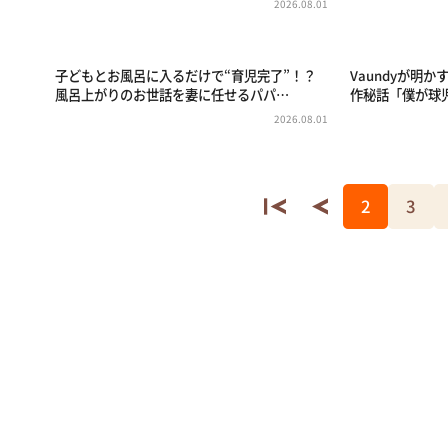
2026.08.01
子どもとお風呂に入るだけで“育児完了”！？
Vaundyが明
風呂上がりのお世話を妻に任せるパパ…
作秘話「僕が球
2026.08.01
2
3