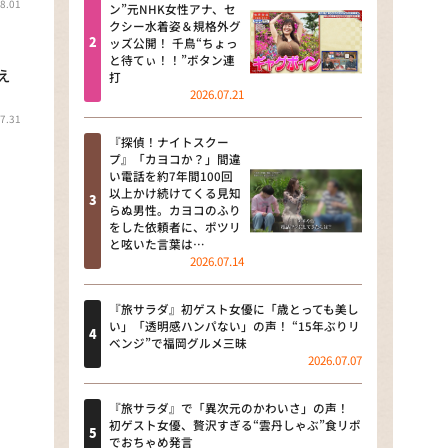
8.01
河合＆A.B.C-Z塚田×福井アナ
ン”元NHK女性アナ、セ
クシー水着姿＆規格外グ
「なんでやねん！？」（news お
ッズ公開！ 千鳥“ちょっ
かえり）
と待てぃ！！”ボタン連
え
打
DAIGOも台所 ～きょうの献立 何
2026.07.21
にする？～
7.31
『探偵！ナイトスクー
本日はダイアンなり！シーズン２
プ』「カヨコか？」間違
い電話を約7年間100回
朝だ！生です旅サラダ
以上かけ続けてくる見知
らぬ男性。カヨコのふり
をした依頼者に、ポツリ
教えて！ニュースライブ 正義の
と呟いた言葉は…
ミカタ
2026.07.14
ＬＩＦＥ～夢のカタチ～
『旅サラダ』初ゲスト女優に「歳とっても美し
い」「透明感ハンパない」の声！ “15年ぶりリ
新婚さんいらっしゃい！
ベンジ”で福岡グルメ三昧
2026.07.07
ポツンと一軒家
『旅サラダ』で「異次元のかわいさ」の声！
ザキ山小屋本館
初ゲスト女優、贅沢すぎる“雲丹しゃぶ”食リポ
でおちゃめ発言