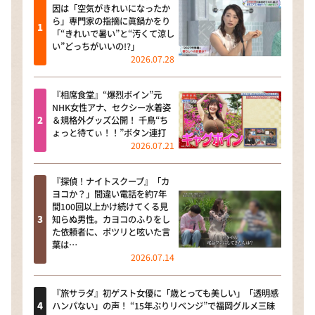
因は「空気がきれいになったか
ら」専門家の指摘に眞鍋かをり
「“きれいで暑い”と“汚くて涼し
い”どっちがいいの!?」
2026.07.28
『相席食堂』“爆烈ボイン”元
NHK女性アナ、セクシー水着姿
＆規格外グッズ公開！ 千鳥“ち
ょっと待てぃ！！”ボタン連打
2026.07.21
『探偵！ナイトスクープ』「カ
ヨコか？」間違い電話を約7年
間100回以上かけ続けてくる見
知らぬ男性。カヨコのふりをし
た依頼者に、ポツリと呟いた言
葉は…
2026.07.14
『旅サラダ』初ゲスト女優に「歳とっても美しい」「透明感
ハンパない」の声！ “15年ぶりリベンジ”で福岡グルメ三昧