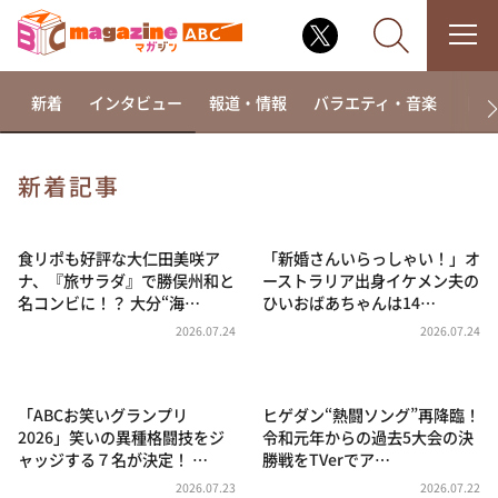
新着
インタビュー
報道・情報
バラエティ・音楽
ドラ
新着記事
なるみ・岡村の過ぎるTV
相席食堂
食リポも好評な大仁田美咲ア
「新婚さんいらっしゃい！」オ
ナ、『旅サラダ』で勝俣州和と
ーストラリア出身イケメン夫の
これ余談なんですけど・・・
名コンビに！？ 大分“海…
ひいおばあちゃんは14…
～人生密着トークバラエティ！～ やすとものいたっ
2026.07.24
2026.07.24
て真剣です
探偵！ナイトスクープ
「ABCお笑いグランプリ
ヒゲダン“熱闘ソング”再降臨！
news おかえり
2026」笑いの異種格闘技をジ
令和元年からの過去5大会の決
河合＆A.B.C-Z塚田×福井アナ「なんでやねん！？」
ャッジする７名が決定！ …
勝戦をTVerでア…
（news おかえり）
2026.07.23
2026.07.22