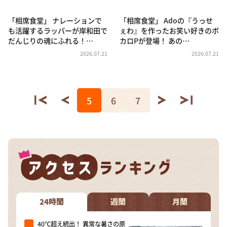
「相席食堂」 ナレーションで
「相席食堂」 Adoの『うっせ
も活躍するラッパーが岸和田で
ぇわ』を作ったお笑い好きのボ
だんじりの魂にふれる！…
カロPが登場！ あの…
2026.07.21
2026.07.21
5
6
7
24時間
週間
月間
40℃超え続出！ 異常な暑さの原