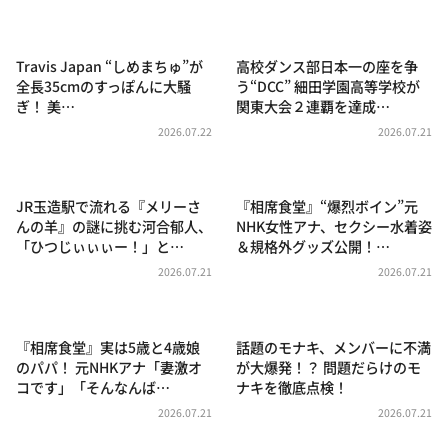
DAIGOも台所 ～きょうの献立 何にする？～
本日はダイアンなり！シーズン２
Travis Japan “しめまちゅ”が
高校ダンス部日本一の座を争
朝だ！生です旅サラダ
全長35cmのすっぽんに大騒
う“DCC” 細田学園高等学校が
ぎ！ 美…
関東大会２連覇を達成…
教えて！ニュースライブ 正義のミカタ
2026.07.22
2026.07.21
ＬＩＦＥ～夢のカタチ～
新婚さんいらっしゃい！
JR玉造駅で流れる『メリーさ
『相席食堂』“爆烈ボイン”元
ポツンと一軒家
んの羊』の謎に挑む河合郁人、
NHK女性アナ、セクシー水着姿
「ひつじぃぃぃー！」と…
＆規格外グッズ公開！…
ザキ山小屋本館
2026.07.21
2026.07.21
ぺこぱのまるスポ
アナ回覧板
『相席食堂』実は5歳と4歳娘
話題のモナキ、メンバーに不満
のパパ！ 元NHKアナ「妻激オ
が大爆発！？ 問題だらけのモ
コです」「そんなんば…
ナキを徹底点検！
2026.07.21
2026.07.21