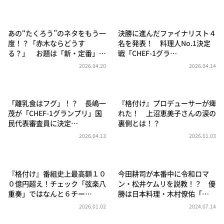
DAIGOも台所 ～きょうの献立 何にする？～
本日はダイアンなり！シーズン２
あの“たくろう”のネタをもう一
決勝に進んだファイナリスト４
朝だ！生です旅サラダ
度！？「赤木ならどうす
名を発表！ 料理人No.1決定
る？」 お題は「新・定番」…
戦「CHEF-1グラ…
教えて！ニュースライブ 正義のミカタ
2026.04.20
2026.04.14
ＬＩＦＥ～夢のカタチ～
新婚さんいらっしゃい！
「離乳食はフグ」！？ 長嶋一
『格付け』プロデューサーが痺
ポツンと一軒家
茂が「CHEF-1グランプリ」国
れた！ 上沼恵美子さんの涙の
民代表審査員に決定…
裏側とは！？
ザキ山小屋本館
2026.04.13
2026.01.03
ぺこぱのまるスポ
アナ回覧板
『格付け』番組史上最高額１０
今田耕司が本番中に令和ロマ
０億円超え！チェック「弦楽八
ン・松井ケムリを説教！？ 優
重奏」ではなんと６チー…
勝は日本料理・木村僚佑「…
2026.01.02
2024.07.14