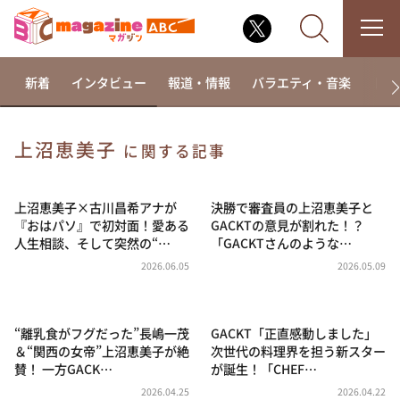
新着
インタビュー
報道・情報
バラエティ・音楽
ドラ
上沼恵美子
に関する記事
なるみ・岡村の過ぎるTV
相席食堂
上沼恵美子×古川昌希アナが
決勝で審査員の上沼恵美子と
『おはパソ』で初対面！愛ある
GACKTの意見が割れた！？
これ余談なんですけど・・・
人生相談、そして突然の“…
「GACKTさんのような…
～人生密着トークバラエティ！～ やすとものいたっ
2026.06.05
2026.05.09
て真剣です
探偵！ナイトスクープ
“離乳食がフグだった”長嶋一茂
GACKT「正直感動しました」
news おかえり
＆“関西の女帝”上沼恵美子が絶
次世代の料理界を担う新スター
河合＆A.B.C-Z塚田×福井アナ「なんでやねん！？」
賛！ 一方GACK…
が誕生！「CHEF…
（news おかえり）
2026.04.25
2026.04.22