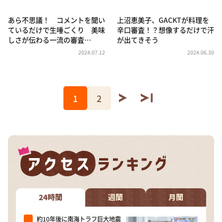
あら不思議！ コメントを聞い
上沼恵美子、GACKTが料理を
ているだけで生唾ごくり 美味
辛口審査！？想像するだけで汗
しさが伝わる一流の審査…
が出てきそう
2024.07.12
2024.06.30
1
2
24時間
週間
月間
約10年後に南海トラフ巨大地震