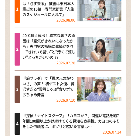
は「必ず来る」 被害は東日本大
震災の15倍…専門家断言「人生
のスケジュールに入れて」
2026.08.06
40℃超え続出！ 異常な暑さの原
因は「空気がきれいになったか
ら」専門家の指摘に眞鍋かをり
「“きれいで暑い”と“汚くて涼し
い”どっちがいいの!?」
2026.07.28
『旅サラダ』で「異次元のかわ
いさ」の声！ 初ゲスト女優、贅
沢すぎる“雲丹しゃぶ”食リポで
おちゃめ発言
2026.07.10
『探偵！ナイトスクープ』「カヨコか？」間違い電話を約7
年間100回以上かけ続けてくる見知らぬ男性。カヨコのふり
をした依頼者に、ポツリと呟いた言葉は…
2026.07.14