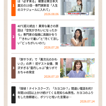
は「必ず来る」 被害は東日本大
震災の15倍…専門家断言「人生
のスケジュールに入れて」
2026.08.06
40℃超え続出！ 異常な暑さの原
因は「空気がきれいになったか
ら」専門家の指摘に眞鍋かをり
「“きれいで暑い”と“汚くて涼し
い”どっちがいいの!?」
2026.07.28
『旅サラダ』で「異次元のかわ
いさ」の声！ 初ゲスト女優、贅
沢すぎる“雲丹しゃぶ”食リポで
おちゃめ発言
2026.07.10
『探偵！ナイトスクープ』「カヨコか？」間違い電話を約7
年間100回以上かけ続けてくる見知らぬ男性。カヨコのふり
をした依頼者に、ポツリと呟いた言葉は…
2026.07.14