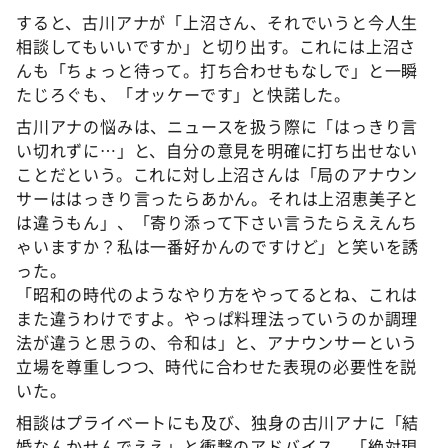
すると、古川アナが「上沼さん、それでいうと今人生
相談してもいいですか」と切り出す。これには上沼さ
んも「ちょっと待って。打ち合わせもなしで」と一瞬
たじろぐも、「オッケーです」と快諾した。
古川アナの悩みは、ニュースを扱う際に「はっきり言
い切れずに…」と、自分の意見を明確に打ち出せない
ことだという。これに対し上沼さんは「局のアナウン
サーははっきり言ったらあかん。それは上沼恵美子と
は違うもん」、「寄り添って下さい言うたらええんち
ゃいますか？私は一番好かんのですけど」と笑いを誘
った。
「昭和の時代のようなやり方をやってるとね、これは
また違うわけですよ。やっぱ料理法っていうのか調理
法が違うと思うの、令和は」と、アナウンサーという
立場を尊重しつつ、時代に合わせた表現の必要性を説
いた。
相談はプライベートにも及び、独身の古川アナに「結
婚なんかせんでええ」と衝撃のアドバイス。「絶対現