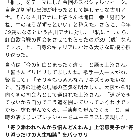
「推し」をテーマにした今回のスペシャルウィーク。
自身が切望し出演が叶ったとして嬉しそうな古川ア
ナ。そんな古川アナに上沼さんは開口一番「男前や
ね、生のほうがずっといい」と称えた。さらに、今年
39歳になるという古川アナに対し、「私にとったら、
紅白歌合戦の司会をさせてもらったのが39（歳）なん
ですよ」と、自身のキャリアにおける大きな転機を振
り返った。
当時は「今の紅白とまったく違う」と語る上沼さん。
「皆さんピリピリしてましたね。歌手一人一人がね、
緊張して」「そりゃもうみんなハリネズミみたいな」
と、当時の壮絶な現場の空気を明かした。大阪から出
向く初の司会者として選ばれた上沼さん。「道ができ
てないから自分でこう道を開いていっていくわけです
から。槍も飛んでくる、手裏剣も飛んでくる」と、当
時の凄まじいプレッシャーをユーモラスに表現した。
「寄り添われへんから悩んどんねん」上沼恵美子が“寄
り添うだけの人生相談” をバッサリ