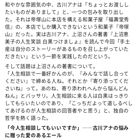
和やかな雰囲気の中、古川アナは「ちょっとお渡しし
たいものがありまして」と、一つの包みを取り出し
た。それは帝塚山に本店を構える和菓子屋『福壽堂秀
信』の、本店でしか購入できないという和菓子『帝塚
山』だった。実は古川アナ、上沼さんの著書『上沼恵
美子の人生笑談 白黒つけましょ』を読んで今回「手土
産は自分のストーリーがあるものを召し上がっていた
だきたい」という一節を実践したのだという。
そして話題は上沼さんの著書について。
「人生相談で一番好かんのが、『みんなで話し合って
ください』で締める人ね。それとか『寄り添ってくだ
さいね』って。あのね、寄り添われへんから悩んどん
ねん」とバッサリ。人生相談に来る人は白黒はっきり
してもらいたいのであり、「こっちだよって道しるべし
てあげるのが人生相談の回答者やと思う」と、独自の
哲学を熱く語った。
「今人生相談してもいいですか」──古川アナの悩み
に贈った愛のあるエール