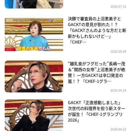
2026.07.31
決勝で審査員の上沼恵美子と
GACKTの意見が割れた！？
「GACKTさんのような方だと斬
新かもしれないけど…」
『CHEF…
2026.05.09
“離乳食がフグだった”長嶋一茂
＆“関西の女帝”上沼恵美子が絶
賛！ 一方GACKTは辛口発言の
嵐！？ 『CHEF-1グラ…
2026.04.25
GACKT「正直感動しました」
次世代の料理界を担う新スター
が誕生！「CHEF-1グランプリ
2026」
2026.04.22