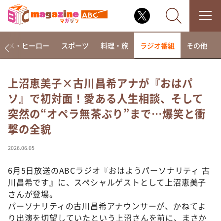
アニメ・ヒーロー
スポーツ
料理・旅
ラジオ番組
その他
上沼恵美子×古川昌希アナが『おはパ
ソ』で初対面！愛ある人生相談、そして
なるみ・岡村の過ぎるTV
突然の“オペラ無茶ぶり”まで…爆笑と衝
相席食堂
撃の全貌
これ余談なんですけど・・・
～人生密着トークバラエティ！～ やすとものいたっ
2026.06.05
て真剣です
6月5日放送のABCラジオ『おはようパーソナリティ 古
探偵！ナイトスクープ
川昌希です』に、スペシャルゲストとして上沼恵美子
news おかえり
さんが登場。
河合＆A.B.C-Z塚田×福井アナ「なんでやねん！？」
パーソナリティの古川昌希アナウンサーが、かねてよ
（news おかえり）
り出演を切望していたという上沼さんを前に、まさか