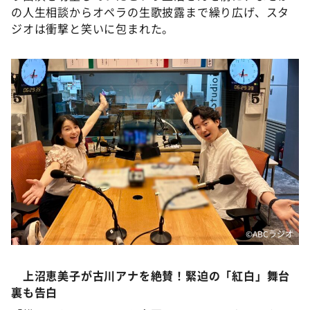
DAIGOも台所 ～きょうの献立 何にする？～
の人生相談からオペラの生歌披露まで繰り広げ、スタ
ジオは衝撃と笑いに包まれた。
本日はダイアンなり！シーズン２
朝だ！生です旅サラダ
教えて！ニュースライブ 正義のミカタ
ＬＩＦＥ～夢のカタチ～
新婚さんいらっしゃい！
ポツンと一軒家
ザキ山小屋本館
ぺこぱのまるスポ
アナ回覧板
©️ABCラジオ
上沼恵美子が古川アナを絶賛！緊迫の「紅白」舞台
裏も告白