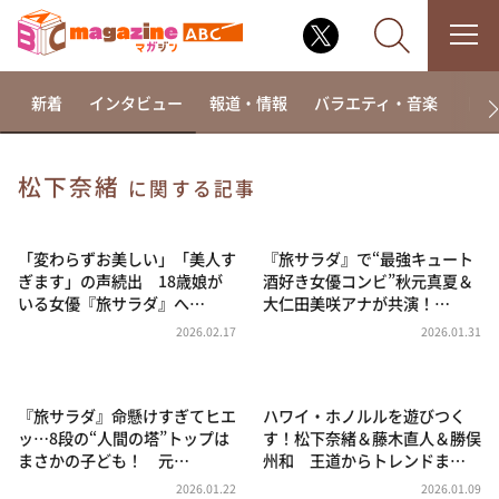
新着
インタビュー
報道・情報
バラエティ・音楽
ドラ
松下奈緒
に関する記事
なるみ・岡村の過ぎるTV
相席食堂
「変わらずお美しい」「美人す
『旅サラダ』で“最強キュート
ぎます」の声続出 18歳娘が
酒好き女優コンビ”秋元真夏＆
これ余談なんですけど・・・
いる女優『旅サラダ』へ…
大仁田美咲アナが共演！…
～人生密着トークバラエティ！～ やすとものいたっ
2026.02.17
2026.01.31
て真剣です
探偵！ナイトスクープ
『旅サラダ』命懸けすぎてヒエ
ハワイ・ホノルルを遊びつく
news おかえり
ッ…8段の“人間の塔”トップは
す！松下奈緒＆藤木直人＆勝俣
河合＆A.B.C-Z塚田×福井アナ「なんでやねん！？」
まさかの子ども！ 元…
州和 王道からトレンドま…
（news おかえり）
2026.01.22
2026.01.09