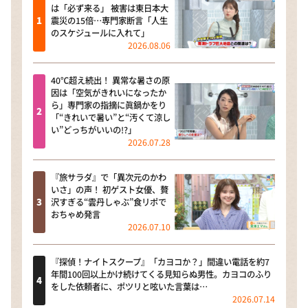
は「必ず来る」 被害は東日本大
震災の15倍…専門家断言「人生
のスケジュールに入れて」
2026.08.06
40℃超え続出！ 異常な暑さの原
因は「空気がきれいになったか
ら」専門家の指摘に眞鍋かをり
「“きれいで暑い”と“汚くて涼し
い”どっちがいいの!?」
2026.07.28
『旅サラダ』で「異次元のかわ
いさ」の声！ 初ゲスト女優、贅
沢すぎる“雲丹しゃぶ”食リポで
おちゃめ発言
2026.07.10
『探偵！ナイトスクープ』「カヨコか？」間違い電話を約7
年間100回以上かけ続けてくる見知らぬ男性。カヨコのふり
をした依頼者に、ポツリと呟いた言葉は…
2026.07.14