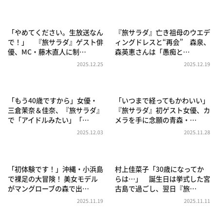
DAIGOも台所 ～きょうの献立 何にする？～
本日はダイアンなり！シーズン２
「やめてください。生放送なん
『旅サラダ』亡き祖母のウエデ
朝だ！生です旅サラダ
で！」 『旅サラダ』ゲスト俳
ィングドレスと“再会” 森泉、
優、MC・藤木直人に制…
森英恵さんは「愚痴と…
教えて！ニュースライブ 正義のミカタ
2025.12.25
2025.12.19
ＬＩＦＥ～夢のカタチ～
新婚さんいらっしゃい！
「もう40歳ですから」女優・
「いつまで経ってもかわいい」
ポツンと一軒家
三倉茉奈＆佳奈、『旅サラダ』
『旅サラダ』初ゲスト女優、カ
で「アイドルみたい」「…
メラを手に念願の青森・…
ザキ山小屋本館
2025.12.03
2025.11.28
ぺこぱのまるスポ
アナ回覧板
「初体験です！」沖縄・小浜島
村上佳菜子「30歳になってか
で裸足の大冒険！ 美女モデル
らは…」 誕生日は挙式した宮
がマングローブの森で出…
古島で過ごし、翌日『旅…
2025.11.19
2025.11.11