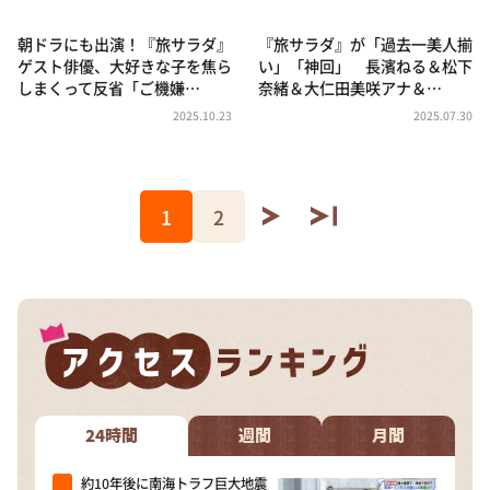
朝ドラにも出演！『旅サラダ』
『旅サラダ』が「過去一美人揃
ゲスト俳優、大好きな子を焦ら
い」「神回」 長濱ねる＆松下
しまくって反省「ご機嫌…
奈緒＆大仁田美咲アナ＆…
2025.10.23
2025.07.30
1
2
24時間
週間
月間
約10年後に南海トラフ巨大地震