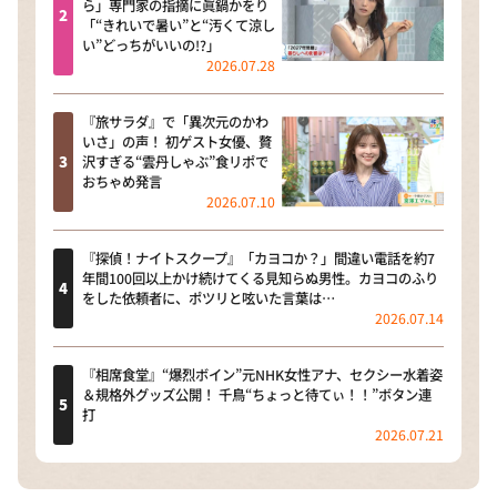
ら」専門家の指摘に眞鍋かをり
「“きれいで暑い”と“汚くて涼し
い”どっちがいいの!?」
2026.07.28
『旅サラダ』で「異次元のかわ
いさ」の声！ 初ゲスト女優、贅
沢すぎる“雲丹しゃぶ”食リポで
おちゃめ発言
2026.07.10
『探偵！ナイトスクープ』「カヨコか？」間違い電話を約7
年間100回以上かけ続けてくる見知らぬ男性。カヨコのふり
をした依頼者に、ポツリと呟いた言葉は…
2026.07.14
『相席食堂』“爆烈ボイン”元NHK女性アナ、セクシー水着姿
＆規格外グッズ公開！ 千鳥“ちょっと待てぃ！！”ボタン連
打
2026.07.21