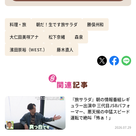
料理・旅
朝だ！生です旅サラダ
勝俣州和
大仁田美咲アナ
松下奈緒
森泉
濱田崇裕（WEST.）
藤木直人
『旅サラダ』朝の情報番組レギ
ュラー出演中 三代目JSBパフォ
ーマー、悪天候の中猛スピード
運転で絶叫「怖ぁ！」
2026.07.29