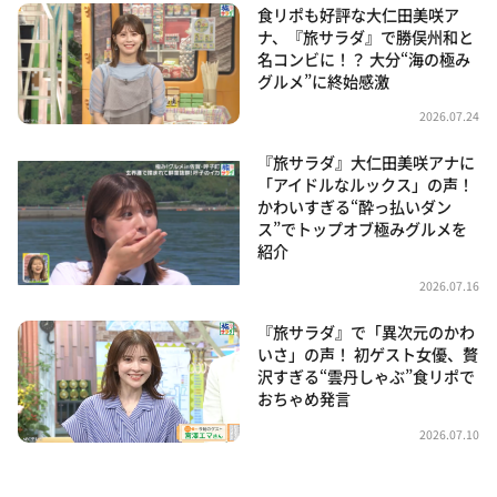
食リポも好評な大仁田美咲ア
ナ、『旅サラダ』で勝俣州和と
名コンビに！？ 大分“海の極み
グルメ”に終始感激
2026.07.24
『旅サラダ』大仁田美咲アナに
「アイドルなルックス」の声！
かわいすぎる“酔っ払いダン
ス”でトップオブ極みグルメを
紹介
2026.07.16
『旅サラダ』で「異次元のかわ
いさ」の声！ 初ゲスト女優、贅
沢すぎる“雲丹しゃぶ”食リポで
おちゃめ発言
2026.07.10