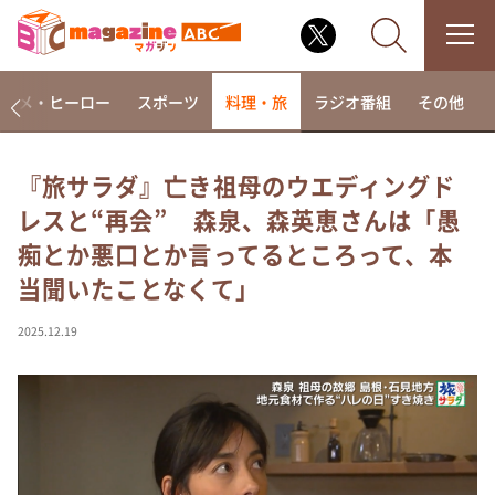
アニメ・ヒーロー
スポーツ
料理・旅
ラジオ番組
その他
『旅サラダ』亡き祖母のウエディングド
レスと“再会” 森泉、森英恵さんは「愚
なるみ・岡村の過ぎるTV
痴とか悪口とか言ってるところって、本
相席食堂
当聞いたことなくて」
これ余談なんですけど・・・
～人生密着トークバラエティ！～ やすとものいたっ
2025.12.19
て真剣です
探偵！ナイトスクープ
news おかえり
河合＆A.B.C-Z塚田×福井アナ「なんでやねん！？」
（news おかえり）