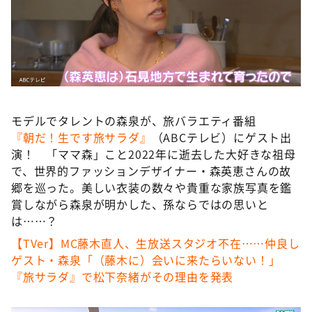
DAIGOも台所 ～きょうの献立 何にする？～
本日はダイアンなり！シーズン２
朝だ！生です旅サラダ
教えて！ニュースライブ 正義のミカタ
ＬＩＦＥ～夢のカタチ～
モデルでタレントの森泉が、旅バラエティ番組
新婚さんいらっしゃい！
『朝だ！生です旅サラダ』
（ABCテレビ）にゲスト出
ポツンと一軒家
演！ 「ママ森」こと2022年に逝去した大好きな祖母
で、世界的ファッションデザイナー・森英恵さんの故
ザキ山小屋本館
郷を巡った。美しい衣装の数々や貴重な家族写真を鑑
ぺこぱのまるスポ
賞しながら森泉が明かした、孫ならではの思いと
は……？
アナ回覧板
【TVer】MC藤木直人、生放送スタジオ不在……仲良し
ゲスト・森泉「（藤木に）会いに来たらいない！」
『旅サラダ』で松下奈緒がその理由を発表