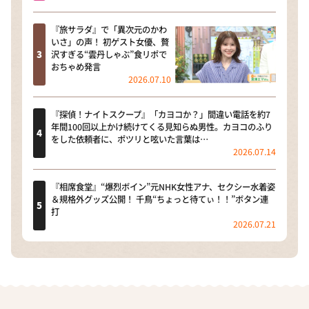
『旅サラダ』で「異次元のかわ
いさ」の声！ 初ゲスト女優、贅
沢すぎる“雲丹しゃぶ”食リポで
おちゃめ発言
2026.07.10
『探偵！ナイトスクープ』「カヨコか？」間違い電話を約7
年間100回以上かけ続けてくる見知らぬ男性。カヨコのふり
をした依頼者に、ポツリと呟いた言葉は…
2026.07.14
『相席食堂』“爆烈ボイン”元NHK女性アナ、セクシー水着姿
＆規格外グッズ公開！ 千鳥“ちょっと待てぃ！！”ボタン連
打
2026.07.21