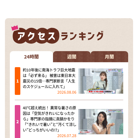
DAIGOも台所 ～きょうの献立 何にする？～
本日はダイアンなり！シーズン２
朝だ！生です旅サラダ
教えて！ニュースライブ 正義のミカタ
ＬＩＦＥ～夢のカタチ～
新婚さんいらっしゃい！
24時間
週間
月間
ポツンと一軒家
約10年後に南海トラフ巨大地震
は「必ず来る」 被害は東日本大
ザキ山小屋本館
震災の15倍…専門家断言「人生
のスケジュールに入れて」
ぺこぱのまるスポ
2026.08.06
アナ回覧板
40℃超え続出！ 異常な暑さの原
因は「空気がきれいになったか
ら」専門家の指摘に眞鍋かをり
「“きれいで暑い”と“汚くて涼し
い”どっちがいいの!?」
2026.07.28