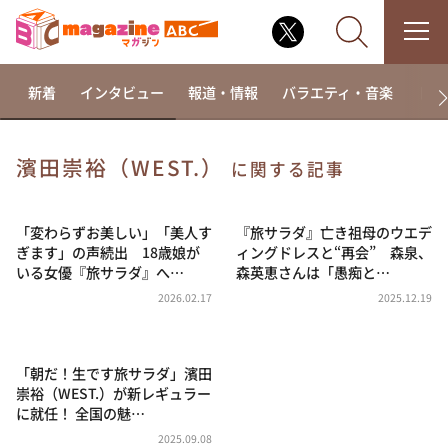
新着
インタビュー
報道・情報
バラエティ・音楽
ドラ
濱田崇裕（WEST.）
に関する記事
なるみ・岡村の過ぎるTV
相席食堂
「変わらずお美しい」「美人す
『旅サラダ』亡き祖母のウエデ
ぎます」の声続出 18歳娘が
ィングドレスと“再会” 森泉、
これ余談なんですけど・・・
いる女優『旅サラダ』へ…
森英恵さんは「愚痴と…
～人生密着トークバラエティ！～ やすとものいたっ
2026.02.17
2025.12.19
て真剣です
探偵！ナイトスクープ
「朝だ！生です旅サラダ」濱田
news おかえり
崇裕（WEST.）が新レギュラー
河合＆A.B.C-Z塚田×福井アナ「なんでやねん！？」
に就任！ 全国の魅…
（news おかえり）
2025.09.08