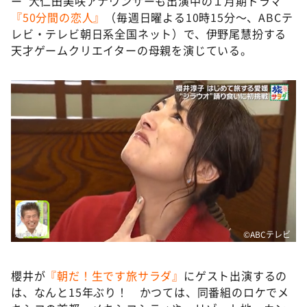
ー”大仁田美咲アナウンサーも出演中の１月期ドラマ
『50分間の恋人』
（毎週日曜よる10時15分～、ABCテ
レビ・テレビ朝日系全国ネット）で、伊野尾慧扮する
天才ゲームクリエイターの母親を演じている。
©ABCテレビ
櫻井が
『朝だ！生です旅サラダ』
にゲスト出演するの
は、なんと15年ぶり！ かつては、同番組のロケでメ