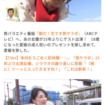
DAIGOも台所 ～きょうの献立 何にする？～
本日はダイアンなり！シーズン２
朝だ！生です旅サラダ
©ABCテレビ
教えて！ニュースライブ 正義のミカタ
旅バラエティ番組
『朝だ！生です旅サラダ』
（ABCテ
ＬＩＦＥ～夢のカタチ～
レビ）へ、あの女優が15年ぶりにゲスト出演！ 18歳
新婚さんいらっしゃい！
になった愛娘の成人祝いのプレゼントを探し求めて、
愛媛を旅した。
ポツンと一軒家
【TVer】体内をうごめく初体験……。『旅サラダ』15
ザキ山小屋本館
年ぶり出演女優、シラウオの踊り食いに挑戦「（喉
ぺこぱのまるスポ
に）ツーッと入ってきますね！」「これは斬新！」
アナ回覧板