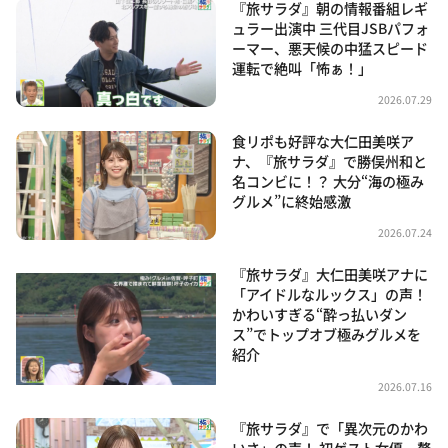
『旅サラダ』朝の情報番組レギ
ュラー出演中 三代目JSBパフォ
ーマー、悪天候の中猛スピード
運転で絶叫「怖ぁ！」
2026.07.29
食リポも好評な大仁田美咲ア
ナ、『旅サラダ』で勝俣州和と
名コンビに！？ 大分“海の極み
グルメ”に終始感激
2026.07.24
『旅サラダ』大仁田美咲アナに
「アイドルなルックス」の声！
かわいすぎる“酔っ払いダン
ス”でトップオブ極みグルメを
紹介
2026.07.16
『旅サラダ』で「異次元のかわ
いさ」の声！ 初ゲスト女優、贅