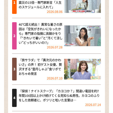
震災の15倍…専門家断言「人生
のスケジュールに入れて」
2026.08.06
40℃超え続出！ 異常な暑さの原
因は「空気がきれいになったか
ら」専門家の指摘に眞鍋かをり
「“きれいで暑い”と“汚くて涼し
い”どっちがいいの!?」
2026.07.28
『旅サラダ』で「異次元のかわ
いさ」の声！ 初ゲスト女優、贅
沢すぎる“雲丹しゃぶ”食リポで
おちゃめ発言
2026.07.10
『探偵！ナイトスクープ』「カヨコか？」間違い電話を約7
年間100回以上かけ続けてくる見知らぬ男性。カヨコのふり
をした依頼者に、ポツリと呟いた言葉は…
2026.07.14