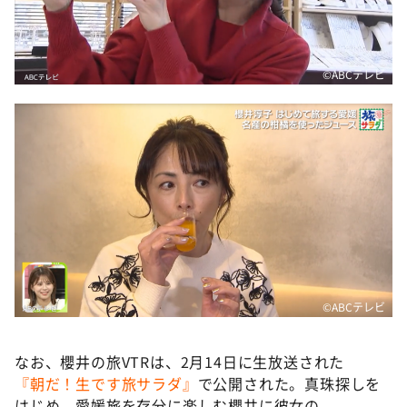
©ABCテレビ
©ABCテレビ
なお、櫻井の旅VTRは、2月14日に生放送された
『朝だ！生です旅サラダ』
で公開された。真珠探しを
はじめ、愛媛旅を存分に楽しむ櫻井に彼女の