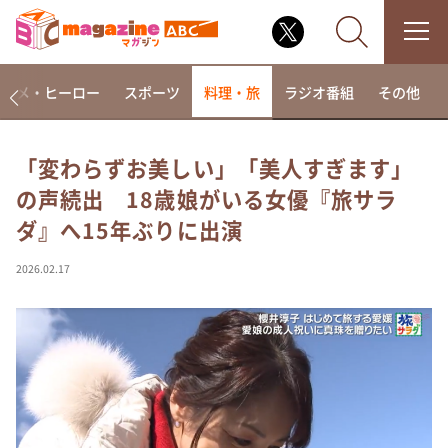
アニメ・ヒーロー
スポーツ
料理・旅
ラジオ番組
その他
「変わらずお美しい」「美人すぎます」
の声続出 18歳娘がいる女優『旅サラ
なるみ・岡村の過ぎるTV
ダ』へ15年ぶりに出演
相席食堂
これ余談なんですけど・・・
2026.02.17
～人生密着トークバラエティ！～ やすとものいたっ
て真剣です
探偵！ナイトスクープ
news おかえり
河合＆A.B.C-Z塚田×福井アナ「なんでやねん！？」
（news おかえり）