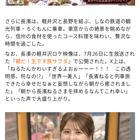
さらに長濱は、軽井沢と⻑野を結ぶ、しなの鉄道の観
光列車・ろくもんに乗車。車窓からの絶景を眺めなが
ら、信州の⾷材を使ったコース料理を味わい、贅沢な
時間を過ごした。
なお、長濱の軽井沢ロケ映像は、7月26日に生放送され
た『
朝だ！生です旅サラダ
』で公開された。X上は、
「ねるたんかわいすぎるよおぉーーー！！！ この透
明感、何なの!?」「世界一美人」「長濱ねると列車旅
できたら幸せだなぁと妄想しながら朝から癒されまし
た」「朝から長濱ねるさまを拝めるなんてこれ幸い」
といった声で大盛り上がり。