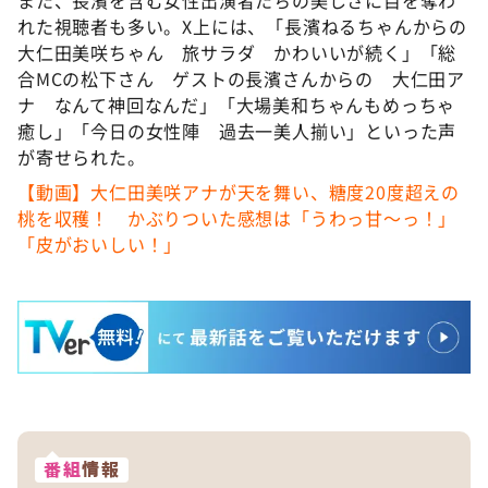
また、長濱を含む女性出演者たちの美しさに目を奪わ
れた視聴者も多い。X上には、「長濱ねるちゃんからの
大仁田美咲ちゃん 旅サラダ かわいいが続く」「総
合MCの松下さん ゲストの長濱さんからの 大仁田ア
ナ なんて神回なんだ」「大場美和ちゃんもめっちゃ
癒し」「今日の女性陣 過去一美人揃い」といった声
が寄せられた。
【動画】大仁田美咲アナが天を舞い、糖度20度超えの
桃を収穫！ かぶりついた感想は「うわっ甘～っ！」
「皮がおいしい！」
番組
情報