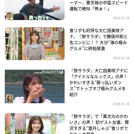
ーマー、悪天候の中猛スピード
運転で絶叫「怖ぁ！」
2026.07.29
食リポも好評な大仁田美咲ア
ナ、『旅サラダ』で勝俣州和と
名コンビに！？ 大分“海の極み
グルメ”に終始感激
2026.07.24
『旅サラダ』大仁田美咲アナに
「アイドルなルックス」の声！
かわいすぎる“酔っ払いダン
ス”でトップオブ極みグルメを
紹介
2026.07.16
『旅サラダ』で「異次元のかわ
いさ」の声！ 初ゲスト女優、贅
沢すぎる“雲丹しゃぶ”食リポで