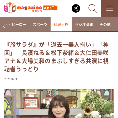
アニメ・ヒーロー
スポーツ
料理・旅
ラジオ番組
その他
『旅サラダ』が「過去一美人揃い」「神
回」 長濱ねる＆松下奈緒＆大仁田美咲
なるみ・岡村の過ぎるTV
アナ＆大場美和のまぶしすぎる共演に視
相席食堂
聴者うっとり
これ余談なんですけど・・・
～人生密着トークバラエティ！～ やすとものいたっ
2025.07.30
て真剣です
探偵！ナイトスクープ
news おかえり
河合＆A.B.C-Z塚田×福井アナ「なんでやねん！？」
（news おかえり）