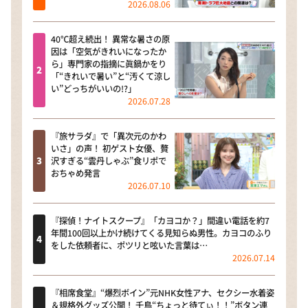
2026.08.06
40℃超え続出！ 異常な暑さの原
因は「空気がきれいになったか
ら」専門家の指摘に眞鍋かをり
「“きれいで暑い”と“汚くて涼し
い”どっちがいいの!?」
2026.07.28
『旅サラダ』で「異次元のかわ
いさ」の声！ 初ゲスト女優、贅
沢すぎる“雲丹しゃぶ”食リポで
おちゃめ発言
2026.07.10
『探偵！ナイトスクープ』「カヨコか？」間違い電話を約7
年間100回以上かけ続けてくる見知らぬ男性。カヨコのふり
をした依頼者に、ポツリと呟いた言葉は…
2026.07.14
『相席食堂』“爆烈ボイン”元NHK女性アナ、セクシー水着姿
＆規格外グッズ公開！ 千鳥“ちょっと待てぃ！！”ボタン連