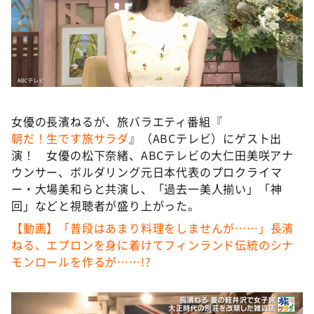
DAIGOも台所 ～きょうの献立 何にする？～
本日はダイアンなり！シーズン２
朝だ！生です旅サラダ
教えて！ニュースライブ 正義のミカタ
ＬＩＦＥ～夢のカタチ～
女優の長濱ねるが、旅バラエティ番組『
新婚さんいらっしゃい！
朝だ！生です旅サラダ
』（ABCテレビ）にゲスト出
ポツンと一軒家
演！ 女優の松下奈緒、ABCテレビの大仁田美咲アナ
ウンサー、ボルダリング元日本代表のプロクライマ
ザキ山小屋本館
ー・大場美和らと共演し、「過去一美人揃い」「神
ぺこぱのまるスポ
回」などと視聴者が盛り上がった。
アナ回覧板
【動画】「普段はあまり料理をしませんが……」長濱
ねる、エプロンを身に着けてフィンランド伝統のシナ
モンロールを作るが……!?