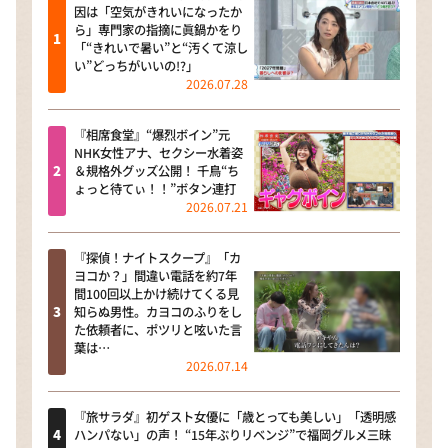
因は「空気がきれいになったか
ら」専門家の指摘に眞鍋かをり
「“きれいで暑い”と“汚くて涼し
い”どっちがいいの!?」
2026.07.28
『相席食堂』“爆烈ボイン”元
NHK女性アナ、セクシー水着姿
＆規格外グッズ公開！ 千鳥“ち
ょっと待てぃ！！”ボタン連打
2026.07.21
『探偵！ナイトスクープ』「カ
ヨコか？」間違い電話を約7年
間100回以上かけ続けてくる見
知らぬ男性。カヨコのふりをし
た依頼者に、ポツリと呟いた言
葉は…
2026.07.14
『旅サラダ』初ゲスト女優に「歳とっても美しい」「透明感
ハンパない」の声！ “15年ぶりリベンジ”で福岡グルメ三昧