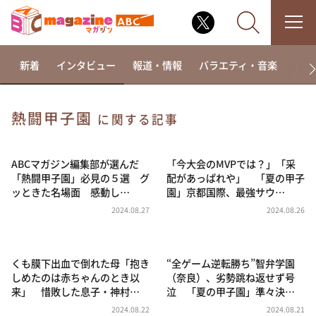
新着
インタビュー
報道・情報
バラエティ・音楽
ドラ
熱闘甲子園
に関する記事
なるみ・岡村の過ぎるTV
相席食堂
ABCマガジン編集部が選んだ
「今大会のMVPでは？」「采
「熱闘甲子園」必見の５選 グ
配があっぱれや」 「夏の甲子
これ余談なんですけど・・・
ッときた名場面 感動し…
園」京都国際、最強サウ…
～人生密着トークバラエティ！～ やすとものいたっ
2024.08.27
2024.08.26
て真剣です
探偵！ナイトスクープ
くも膜下出血で倒れた母「抱き
“全ゲーム逆転勝ち”智弁学園
news おかえり
しめたのは赤ちゃんのとき以
（奈良）、劣勢跳ね返せず号
河合＆A.B.C-Z塚田×福井アナ「なんでやねん！？」
来」 惜敗した息子・神村…
泣 「夏の甲子園」準々決…
（news おかえり）
2024.08.22
2024.08.21