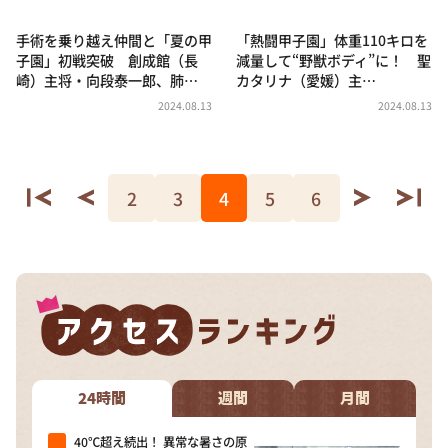
手術を乗り越え仲間と「夏の甲
「熱闘甲子園」体重110キロを
子園」初戦突破 創成館（長
減量して“野獣ボディ”に！ 聖
崎）主将・向段泰一郎、肺…
カタリナ（愛媛）主…
2024.08.13
2024.08.13
2
3
4
5
6
24時間
週間
月間
40℃超え続出！ 異常な暑さの原