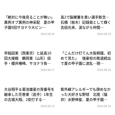
DAIGOも台所 ～きょうの献立 何にする？～
本日はダイアンなり！シーズン２
「絶対に今後見ることが無い」
高2で脳梗塞を患い選手断念…
朝だ！生です旅サラダ
異例オブ異例の神采配 夏の甲
石橋（栃木）記録員として輝く
子園9回サヨナラ大ピン…
吉田光来、涙ながら仲間…
教えて！ニュースライブ 正義のミカタ
2024.08.20
2024.08.19
ＬＩＦＥ～夢のカタチ～
新婚さんいらっしゃい！
早稲田実（西東京）と延長10
「こんだけ打てん大阪桐蔭、初
ポツンと一軒家
回大接戦 鶴岡東（山形）投
めて見た」 強豪校の敗退続出
手・櫻井椿稀、サヨナラ負…
で夏の甲子園に波乱…現…
ザキ山小屋本館
2024.08.17
2024.08.16
ぺこぱのまるスポ
アナ回覧板
大谷翔平＆菊池雄星の背番号を
紫外線アレルギーでも諦めなか
継承した花巻東（岩手）1年生
った大好きな野球 北陸（福
の古城大翔、2安打する…
井）水野伸星、夏の甲子園…
2024.08.15
2024.08.14