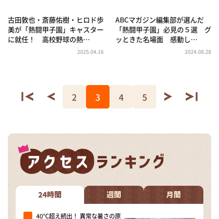
古田敦也・斎藤佑樹・ヒロド歩
ABCマガジン編集部が選んだ
美が「熱闘甲子園」キャスター
「熱闘甲子園」必見の５選 グ
に就任！ 高校野球の熱…
ッときた名場面 感動し…
2025.04.16
2024.08.28
2
3
4
5
24時間
週間
月間
40℃超え続出！ 異常な暑さの原