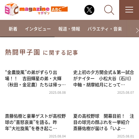
新着
インタビュー
報道・情報
バラエティ・音楽
ドラ
熱闘甲子園
に関する記事
なるみ・岡村の過ぎるTV
相席食堂
“金農旋風”の弟がずらり出
史上初の夕方開会式＆第一試合
場！！ 吉田輝星の弟・大輝
がナイター 小松大谷（石川）
これ余談なんですけど・・・
（秋田・金足農）たちは帰っ…
中軸・胡摩結月にとって…
～人生密着トークバラエティ！～ やすとものいたっ
2025.08.08
2025.08.07
て真剣です
探偵！ナイトスクープ
斎藤佑樹と豪華ゲストが高校野
夏の高校野球 開幕目前！ 注
news おかえり
球の“喜怒哀楽”を語る。昨
目の球児の顔ぶれを一挙紹介
河合＆A.B.C-Z塚田×福井アナ「なんでやねん！？」
年“大社旋風”を巻き起こ…
斎藤佑樹が届ける「いよ…
（news おかえり）
2025.08.04
2025.08.01