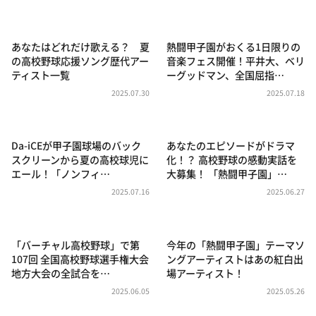
DAIGOも台所 ～きょうの献立 何にする？～
本日はダイアンなり！シーズン２
あなたはどれだけ歌える？ 夏
熱闘甲子園がおくる1日限りの
朝だ！生です旅サラダ
の高校野球応援ソング歴代アー
音楽フェス開催！平井大、ベリ
ティスト一覧
ーグッドマン、全国屈指…
教えて！ニュースライブ 正義のミカタ
2025.07.30
2025.07.18
ＬＩＦＥ～夢のカタチ～
新婚さんいらっしゃい！
Da-iCEが甲子園球場のバック
あなたのエピソードがドラマ
ポツンと一軒家
スクリーンから夏の高校球児に
化！？ 高校野球の感動実話を
エール！「ノンフィ…
大募集！ 「熱闘甲子園」…
ザキ山小屋本館
2025.07.16
2025.06.27
ぺこぱのまるスポ
アナ回覧板
「バーチャル高校野球」で第
今年の「熱闘甲子園」テーマソ
107回 全国高校野球選手権大会
ングアーティストはあの紅白出
地方大会の全試合を…
場アーティスト！
2025.06.05
2025.05.26