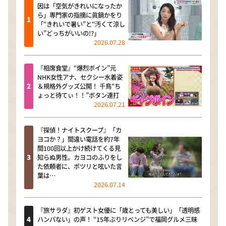
因は「空気がきれいになったか
ら」専門家の指摘に眞鍋かをり
「“きれいで暑い”と“汚くて涼し
い”どっちがいいの!?」
2026.07.28
『相席食堂』“爆烈ボイン”元
NHK女性アナ、セクシー水着姿
＆規格外グッズ公開！ 千鳥“ち
ょっと待てぃ！！”ボタン連打
2026.07.21
『探偵！ナイトスクープ』「カ
ヨコか？」間違い電話を約7年
間100回以上かけ続けてくる見
知らぬ男性。カヨコのふりをし
た依頼者に、ポツリと呟いた言
葉は…
2026.07.14
『旅サラダ』初ゲスト女優に「歳とっても美しい」「透明感
ハンパない」の声！ “15年ぶりリベンジ”で福岡グルメ三昧